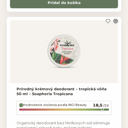
Pridať do košíka
Prírodný krémový deodorant – tropická vôňa
50 ml – Soaphoria Tropicana
18,5
Hodnotenie zloženia podľa INCI Beauty
/20
Organický deodorant bez hliníkových solí eliminuje
nepríjemný zápach potu, pričom nebráni