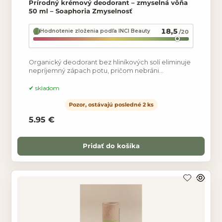
Prírodný krémový deodorant – zmyselná vôňa
50 ml – Soaphoria Zmyselnosť
18,5
Hodnotenie zloženia podľa INCI Beauty
/20
Organický deodorant bez hliníkových solí eliminuje
nepríjemný zápach potu, pričom nebráni
prirodzeným funkciám pokožky a neupcháva póry.
Nezabraňuje
skladom
Pozor, ostávajú posledné 2 ks
5.95 €
Pridať do košíka