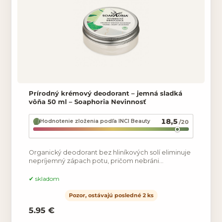
Prírodný krémový deodorant – jemná sladká
vôňa 50 ml – Soaphoria Nevinnosť
18,5
Hodnotenie zloženia podľa INCI Beauty
/20
Organický deodorant bez hliníkových solí eliminuje
nepríjemný zápach potu, pričom nebráni
prirodzeným funkciám pokožky a neupcháva póry.
Nezabraňuje
skladom
Pozor, ostávajú posledné 2 ks
5.95 €