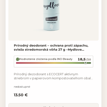
Prírodný deodorant – ochrana proti zápachu,
svieža stredomorská vôňa 27 g –Mydlove
Stredom
18,5
Hodnotenie zloženia podľa INCI Beauty
/20
Prírodný dezodorant s ECOCERT aktívnym
striebrom v papierovom kompostovateľnom obale
pre dlhodobý pocit sviežosti. Neutralizuje baktérie,
a tak zabraňuje
nedostupné
13.50 €