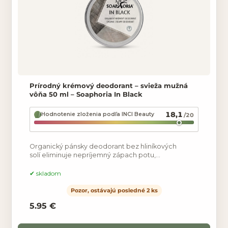
Prírodný krémový deodorant – svieža mužná
vôňa 50 ml – Soaphoria In Black
18,1
Hodnotenie zloženia podľa INCI Beauty
/20
Organický pánsky deodorant bez hliníkových
solí eliminuje nepríjemný zápach potu,
pričom nebráni prirodzeným funkciám pokožky a
neupcháva póry.
skladom
Pozor, ostávajú posledné 2 ks
5.95 €