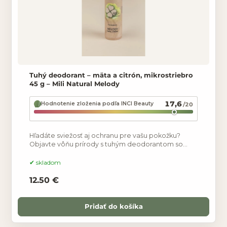
Tuhý deodorant – mäta a citrón, mikrostriebro
45 g – Mili Natural Melody
17,6
Hodnotenie zloženia podľa INCI Beauty
/20
Hľadáte sviežosť aj ochranu pre vašu pokožku?
Objavte vôňu prírody s tuhým deodorantom so
striebrom, ktorý je ideálnou voľbou pre celú
rodinu- dokonca aj
skladom
12.50 €
Pridať do košíka