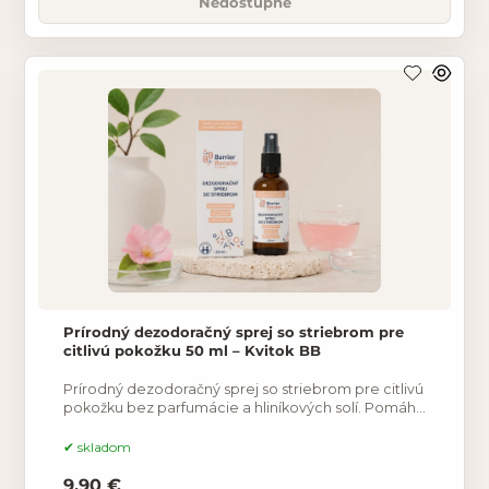
Nedostupné
Prírodný dezodoračný sprej so striebrom pre
citlivú pokožku 50 ml – Kvitok BB
Prírodný dezodoračný sprej so striebrom pre citlivú
pokožku bez parfumácie a hliníkových solí. Pomáha
neutralizovať zápach a rešpektuje prirodzené
potenie.
skladom
9.90 €