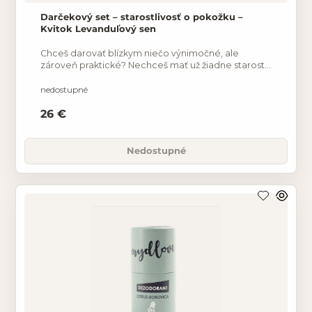
Darčekový set – starostlivosť o pokožku –
Kvitok Levanduľový sen
Chceš darovať blízkym niečo výnimočné, ale
zároveň praktické? Nechceš mať už žiadne starosti
s balením? Vyriešili sme to za teba! Tento
nedostupné
26 €
Nedostupné