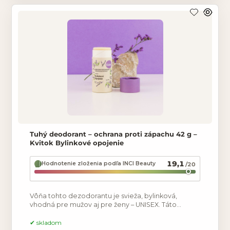
Tuhý deodorant – ochrana proti zápachu 42 g –
Kvitok Bylinkové opojenie
19,1
Hodnotenie zloženia podľa INCI Beauty
/20
Vôňa tohto dezodorantu je svieža, bylinková,
vhodná pre mužov aj pre ženy – UNISEX. Táto
receptúra je oproti našim klasickým tuhým
dezodorantom úplne iná,
skladom