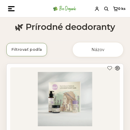
0
ks
🌿 Prírodné deodoranty
Filtrovať podľa