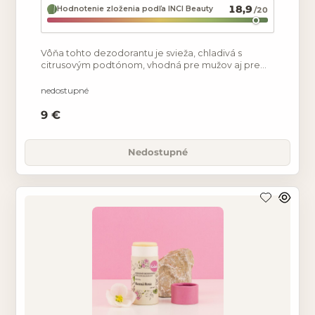
18,9
Hodnotenie zloženia podľa INCI Beauty
/20
Vôňa tohto dezodorantu je svieža, chladivá s
citrusovým podtónom, vhodná pre mužov aj pre
ženy – UNISEX. Táto receptúra je oproti našim
klasickým tuhým
nedostupné
9 €
Nedostupné