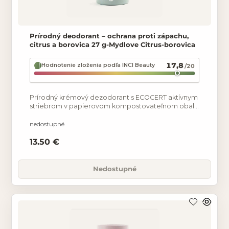
Prírodný deodorant – ochrana proti zápachu,
citrus a borovica 27 g-Mydlove Citrus-borovica
17,8
Hodnotenie zloženia podľa INCI Beauty
/20
Prírodný krémový dezodorant s ECOCERT aktívnym
striebrom v papierovom kompostovateľnom obale
pre dlhodobý pocit sviežosti. Neutralizuje baktérie,
a tak
nedostupné
13.50 €
Nedostupné