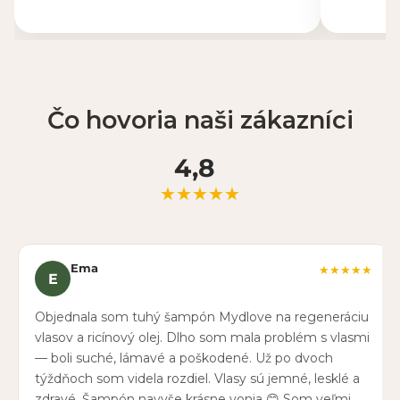
Čo hovoria naši zákazníci
4,8
★★★★★
Ema
★★★★★
E
Objednala som tuhý šampón Mydlove na regeneráciu
vlasov a ricínový olej. Dlho som mala problém s vlasmi
— boli suché, lámavé a poškodené. Už po dvoch
týždňoch som videla rozdiel. Vlasy sú jemné, lesklé a
zdravé. Šampón navyše krásne vonia 😊 Som veľmi