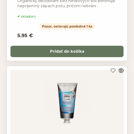
Organický deodorant bez hliníkových solí eliminuje
nepríjemný zápach potu, pričom nebráni
prirodzeným funkciám pokožky a neupcháva póry.
Nezabraňuje
skladom
Pozor, ostávajú posledné 1 ks
5.95 €
Pridať do košíka