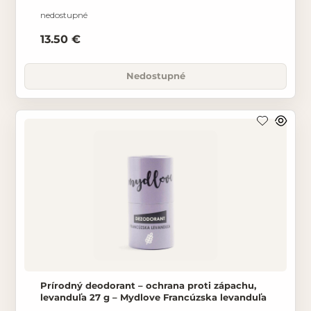
pre dlhodobý pocit sviežosti. Neutralizuje baktérie,
a tak
nedostupné
13.50 €
Nedostupné
Prírodný deodorant – ochrana proti zápachu,
levanduľa 27 g – Mydlove Francúzska levanduľa