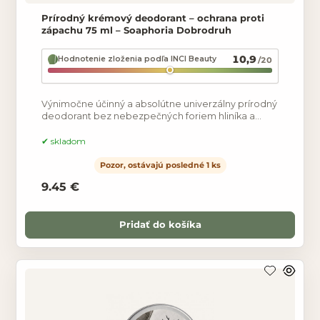
Prírodný krémový deodorant – ochrana proti
zápachu 75 ml – Soaphoria Dobrodruh
10,9
Hodnotenie zloženia podľa INCI Beauty
/20
Výnimočne účinný a absolútne univerzálny prírodný
deodorant bez nebezpečných foriem hliníka a
alkoholu s mierne antiperspiračným účinkom v
delikátnej
skladom
Pozor, ostávajú posledné 1 ks
9.45 €
Pridať do košíka