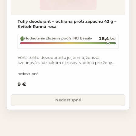
Tuhý deodorant – ochrana proti zápachu 42 g –
Kvitok Ranná rosa
18,4
Hodnotenie zloženia podľa INCI Beauty
/20
Vôňa tohto dezodorantu je jemná, ženská,
kvetinová s náznakom citrusov, vhodná pre ženy.
Táto receptúra je oproti našim klasickým tuhým
dezodorantom úplne
nedostupné
9 €
Nedostupné