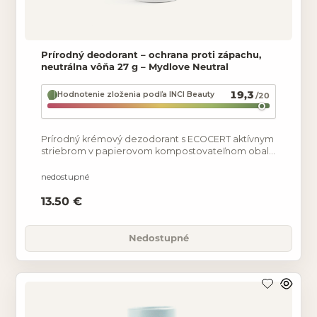
Prírodný deodorant – ochrana proti zápachu,
neutrálna vôňa 27 g – Mydlove Neutral
19,3
Hodnotenie zloženia podľa INCI Beauty
/20
Prírodný krémový dezodorant s ECOCERT aktívnym
striebrom v papierovom kompostovateľnom obale
pre dlhodobý pocit sviežosti. Neutralizuje baktérie,
a tak
nedostupné
13.50 €
Nedostupné