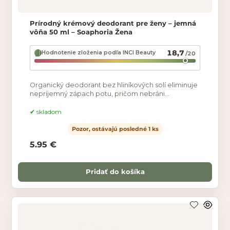
Prírodný krémový deodorant pre ženy – jemná
vôňa 50 ml – Soaphoria Žena
18,7
Hodnotenie zloženia podľa INCI Beauty
/20
Organický deodorant bez hliníkových solí eliminuje
nepríjemný zápach potu, pričom nebráni
prirodzeným funkciám pokožky a neupcháva póry.
Nezabraňuje
skladom
Pozor, ostávajú posledné 1 ks
5.95 €
Pridať do košíka