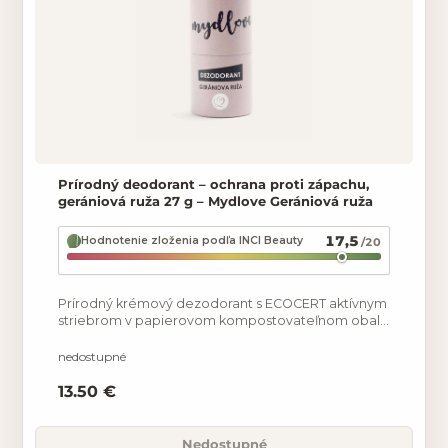
Prírodný deodorant – ochrana proti zápachu,
gerániová ruža 27 g – Mydlove Gerániová ruža
17,5
Hodnotenie zloženia podľa INCI Beauty
/20
Prírodný krémový dezodorant s ECOCERT aktívnym
striebrom v papierovom kompostovateľnom obale
pre dlhodobý pocit sviežosti. Neutralizuje baktérie,
a tak
nedostupné
13.50 €
Nedostupné