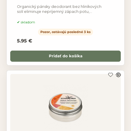
Organický pánsky deodorant bez hliníkových
solí eliminuje nepríjemný zápach potu,
pričom nebráni prirodzeným funkciám pokožky a
neupcháva póry.
skladom
Pozor, ostávajú posledné 3 ks
5.95 €
Pridať do košíka