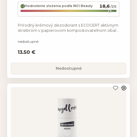
18,6
Hodnotenie zloženia podľa INCI Beauty
/20
Prírodný krémový dezodorant s ECOCERT aktívnym
striebrom v papierovom kompostovateľnom obale
pre dlhodobý pocit sviežosti. Neutralizuje baktérie,
a tak
nedostupné
13.50 €
Nedostupné