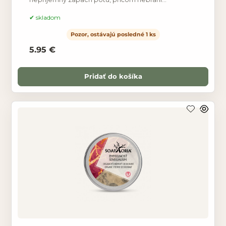
prirodzeným funkciám pokožky a neupcháva póry.
Nezabraňuje
skladom
Pozor, ostávajú posledné 1 ks
5.95 €
Pridať do košíka