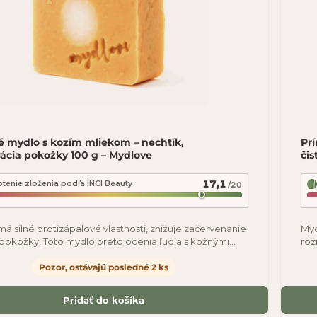
é mydlo s kozím mliekom – nechtík,
Pr
ácia pokožky 100 g – Mydlove
čis
17,1
tenie zloženia podľa INCI Beauty
/20
má silné protizápalové vlastnosti, znižuje začervenanie
Myd
 pokožky. Toto mydlo preto ocenia ľudia s kožnými
roz
ami (akné, ekzémy,
ban
Pozor, ostávajú posledné 2 ks
Pridať do košíka