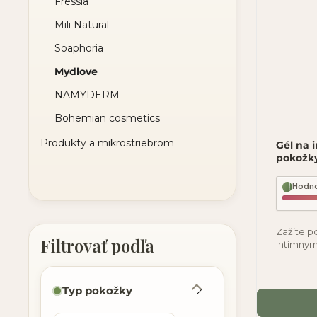
Fressia
Mili Natural
Soaphoria
Mydlove
NAMYDERM
Bohemian cosmetics
Produkty a mikrostriebrom
Gél na 
pokožky
Hodno
Zažite po
intímnym
vyvinutý
Typ pokožky