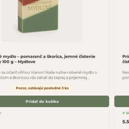
é mydlo – pomaranč a škorica, jemné čistenie
Pr
 100 g – Mydlove
čis
 sa očariť vôňou Vianoc! Naše ručne robené mydlo s
Nec
om a škoricou vás zahalí do teplej a príjemnej
pom
ry. Kombinácia sladkého pomaranča
atm
Pozor, ostávajú posledné 3 ks
Pridať do košíka
m
s
5.