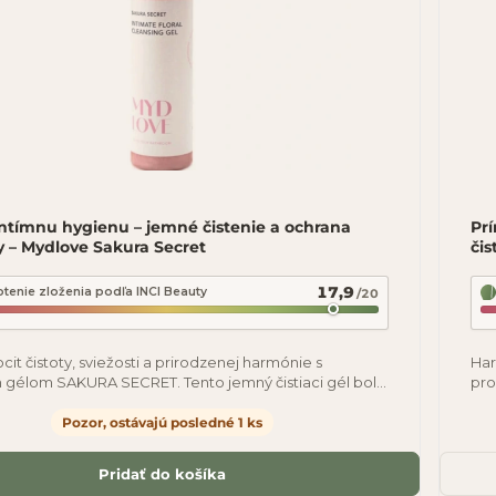
intímnu hygienu – jemné čistenie a ochrana
Pr
 – Mydlove Sakura Secret
čis
17,9
tenie zloženia podľa INCI Beauty
/20
cit čistoty, sviežosti a prirodzenej harmónie s
Har
 gélom SAKURA SECRET. Tento jemný čistiaci gél bol
pro
 s ohľadom na fyziologické pH a
ekz
Pozor, ostávajú posledné 1 ks
Pridať do košíka