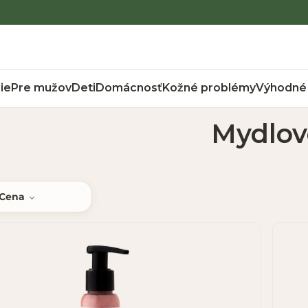
ie
Pre mužov
Deti
Domácnosť
Kožné problémy
Výhodné 
Mydlov
Cena