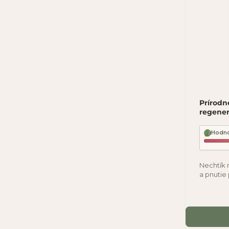
Prírodn
regener
Hodno
Nechtík 
a pnutie
problém