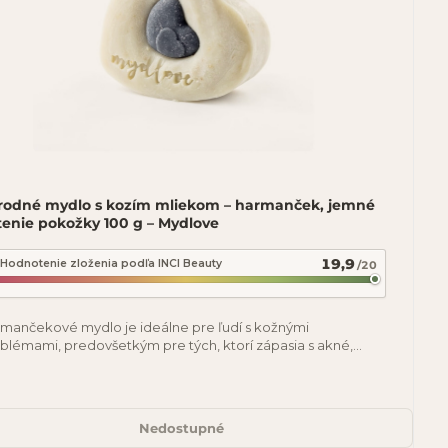
írodné mydlo s kozím mliekom – harmanček, jemné
tenie pokožky 100 g – Mydlove
19,9
Hodnotenie zloženia podľa INCI Beauty
/20
mančekové mydlo je ideálne pre ľudí s kožnými
blémami, predovšetkým pre tých, ktorí zápasia s akné,
émami či zápalmi kože (taktiež pre malé
Nedostupné