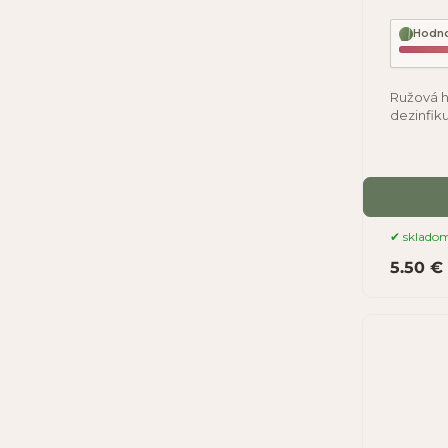
Hodno
Ružová h
dezinfik
Toto myd
sklado
5.50 €