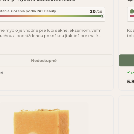
20
tenie zloženia podľa INCI Beauty
/20
né mydlo je vhodné pre ľudí s akné, ekzémom, veľmi
Koz
, suchou a podráždenou pokožkou (taktiež pre malé
toh
ďaka koziemu mlieku a správnemu
pri
Nedostupné
né
s
5.