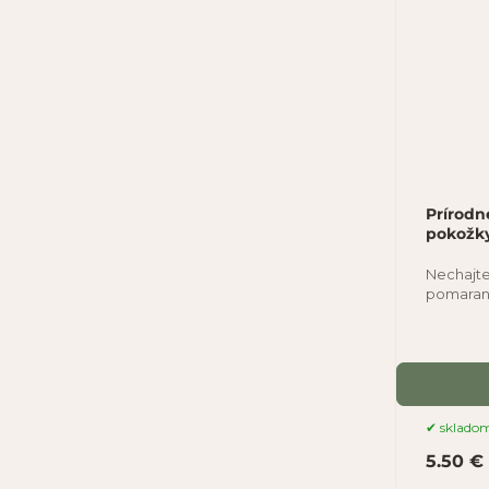
Prírodn
pokožky
Nechajte
pomaranč
atmosfé
sklado
5.50 €