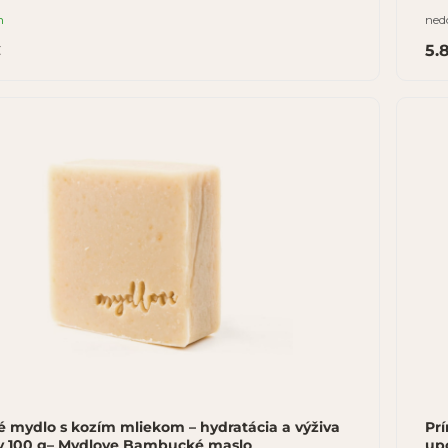
m
ned
€
5.
é mydlo s kozím mliekom – hydratácia a výživa
Pr
y 100 g– Mydlove Bambucké maslo
up