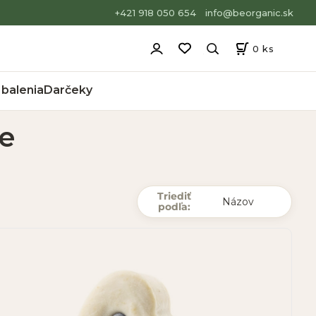
+421 918 050 654
info@beorganic.sk
0
ks
balenia
Darčeky
e
Triediť
podľa: