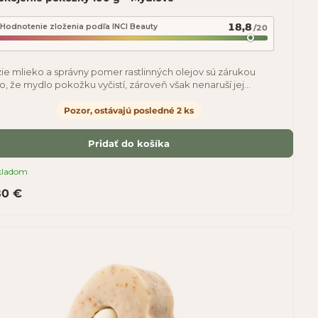
18,8
Hodnotenie zloženia podľa INCI Beauty
/20
ie mlieko a správny pomer rastlinných olejov sú zárukou
o, že mydlo pokožku vyčistí, zároveň však nenaruší jej
rodzenú ochrannú vrstvu. Kyselina
Pozor, ostávajú posledné 2 ks
Pridať do košíka
kladom
80 €