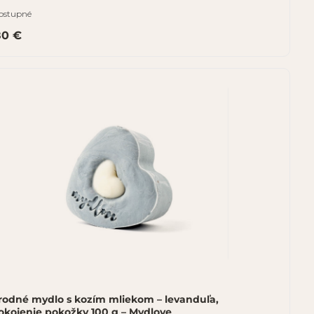
ostupné
80 €
írodné mydlo s kozím mliekom – levanduľa,
okojenie pokožky 100 g – Mydlove