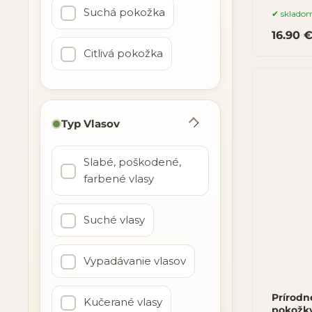
Suchá pokožka
sklado
16.90 
Citlivá pokožka
Typ Vlasov
Slabé, poškodené,
farbené vlasy
Suché vlasy
Vypadávanie vlasov
Prírodn
Kučerané vlasy
pokožk