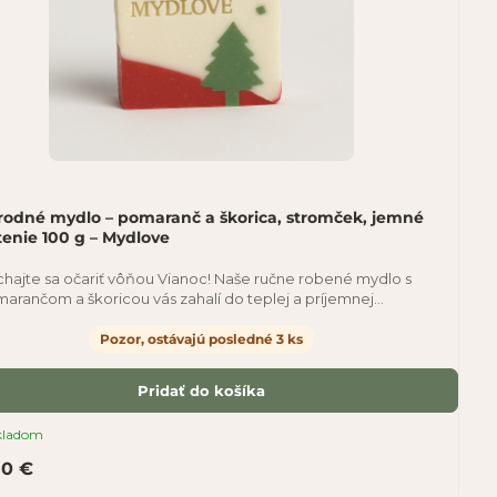
írodné mydlo – pomaranč a škorica, stromček, jemné
tenie 100 g – Mydlove
hajte sa očariť vôňou Vianoc! Naše ručne robené mydlo s
arančom a škoricou vás zahalí do teplej a príjemnej
osféry. Kombinácia sladkého pomaranča
Pozor, ostávajú posledné 3 ks
Pridať do košíka
kladom
50 €