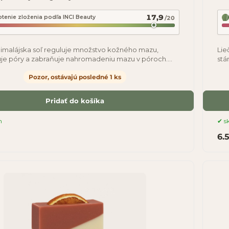
17,9
tenie zloženia podľa INCI Beauty
/20
imalájska soľ reguluje množstvo kožného mazu,
Lie
uje póry a zabraňuje nahromadeniu mazu v póroch.
stá
lo teda nahrádza efekt kúpania sa v
min
Pozor, ostávajú posledné 1 ks
Pridať do košíka
m
s
6.