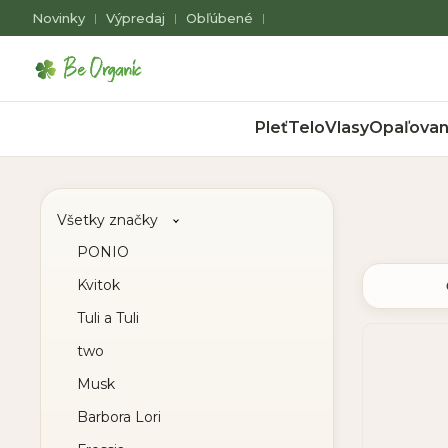
Novinky
Výpredaj
Obľúbené
|
|
|
Pleť
Telo
Vlasy
Opaľovan
Všetky značky
PONIO
Kvitok
Tuli a Tuli
two
Musk
Barbora Lori