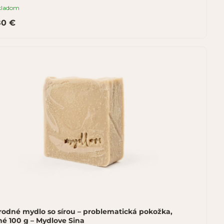
kladom
80 €
rodné mydlo so sírou – problematická pokožka,
é 100 g – Mydlove Sina