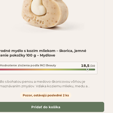
írodné mydlo s kozím mliekom – škorica, jemné
tenie pokožky 100 g – Mydlove
18,5
Hodnotenie zloženia podľa INCI Beauty
/20
lo s bohatou penou a medovo-škoricovou vôňou je
maznávaním zmyslov. Vďaka koziemu mlieku, medu a
ánu je mydlo veľmi krémové. Ovsené vločky dodávajú
Pozor, ostávajú posledné 2 ks
Pridať do košíka