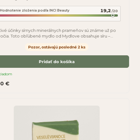
19,2
Hodnotenie zloženia podľa INCI Beauty
/20
čivé účinky sírnych minerálnych prameňov sú známe už po
ročia. Toto obľúbené mydlo od Mydlove obsahuje síru –
erál ktorý sa prirodzene
Pozor, ostávajú posledné 2 ks
Pridať do košíka
kladom
50 €