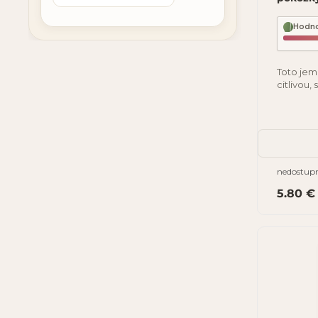
Hodno
Toto jem
citlivou
deti). V
nedostup
5.80 €