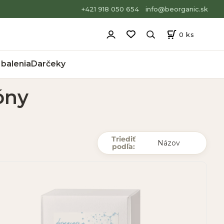
+421 918 050 654
info@beorganic.sk
0
ks
balenia
Darčeky
óny
Triediť
podľa: