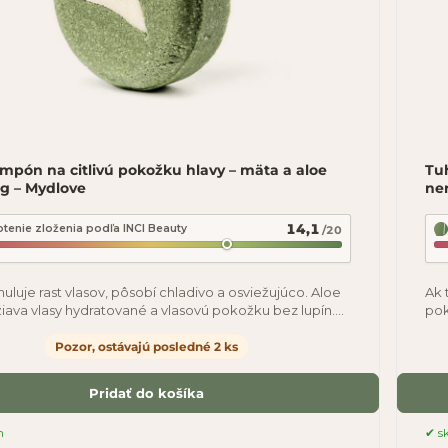
mpón na citlivú pokožku hlavy – mäta a aloe
Tuh
 g – Mydlove
ner
14,1
tenie zloženia podľa INCI Beauty
/20
uluje rast vlasov, pôsobí chladivo a osviežujúco. Aloe
Ak 
žiava vlasy hydratované a vlasovú pokožku bez lupín.
pok
í zanecháva šampón pocit
tuh
Pozor, ostávajú posledné 2 ks
Pridať do košíka
m
s