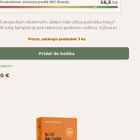
16,3
Hodnotenie zloženia podľa INCI Beauty
/20
íš atopickým ekzémom, alebo máš citlivú pokožku hlavy?
E tuhý šampón je pre teba tou správnou voľbou. Výživa pre
je vlasy plná prírodných
Pozor, ostávajú posledné 3 ks
Pridať do košíka
kladom
50 €