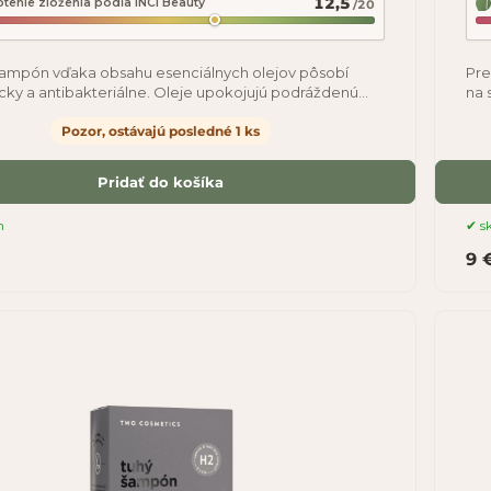
12,5
tenie zloženia podľa INCI Beauty
/20
ampón vďaka obsahu esenciálnych olejov pôsobí
Pre
icky a antibakteriálne. Oleje upokojujú podráždenú
na 
pokožku, podporujú hojenie
pok
Pozor, ostávajú posledné 1 ks
Pridať do košíka
m
s
9 