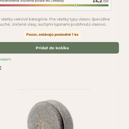
14,2
Hodnotenie zloženia podľa INCI Beauty
/20
 všetky vekové kategórie. Pre všetky typy vlasov, špeciálne
suché, zničené vlasy, suchými lupinami postihnutú vlasovú
ožku a kučeravé vlasy,
Pozor, ostávajú posledné 1 ks
Pridať do košíka
kladom
€