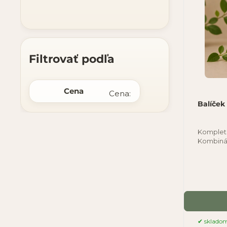
Filtrovať podľa
Cena
Cena:
Balíček
Kompletn
Kombinác
posilňuj
sklado