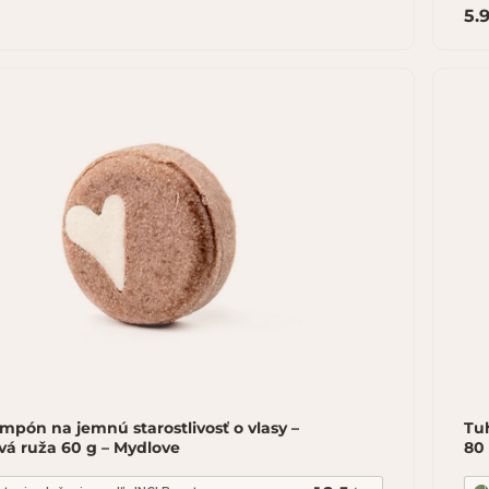
5.
mpón na jemnú starostlivosť o vlasy –
Tuh
vá ruža 60 g – Mydlove
80 