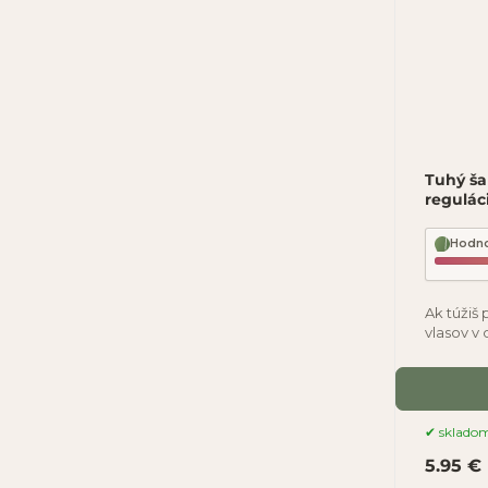
Tuhý ša
regulác
Hodno
Ak túžiš
vlasov v
tento ša
sklado
5.95 €