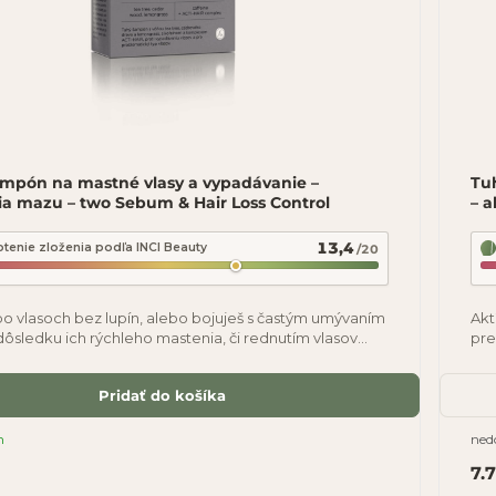
mpón na mastné vlasy a vypadávanie –
Tu
ia mazu – two Sebum & Hair Loss Control
– a
13,4
tenie zloženia podľa INCI Beauty
/20
 po vlasoch bez lupín, alebo bojuješ s častým umývaním
Akt
 dôsledku ich rýchleho mastenia, či rednutím vlasov
pre
mpón je pre teba.
pór
Pridať do košíka
m
ned
7.