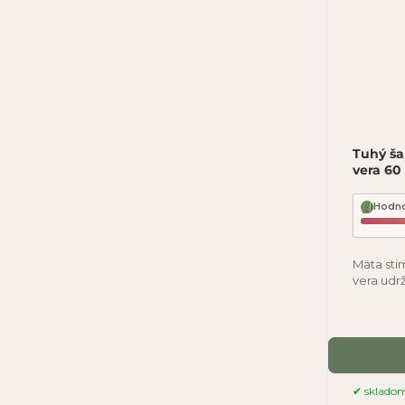
Tuhý ša
vera 60
Hodno
Mäta stim
vera udr
Po umyt
sklado