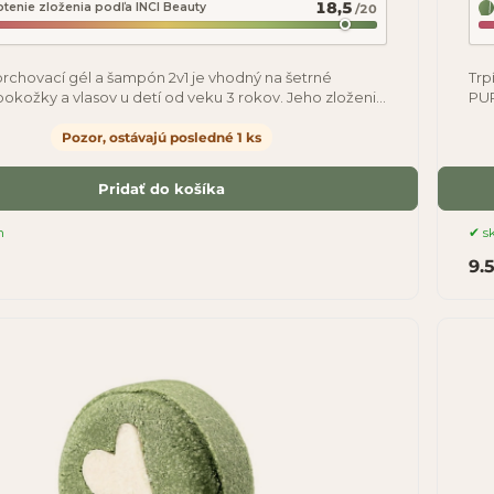
18,5
tenie zloženia podľa INCI Beauty
/20
rchovací gél a šampón 2v1 je vhodný na šetrné
Trp
 pokožky a vlasov u detí od veku 3 rokov. Jeho zloženie
PUR
ôsobené pre citlivú pokožku,
tvo
Pozor, ostávajú posledné 1 ks
Pridať do košíka
m
s
9.