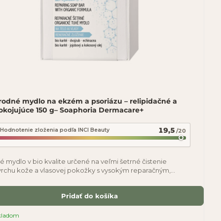
rodné mydlo na ekzém a psoriázu – relipidačné a
okojujúce 150 g– Soaphoria Dermacare+
19,5
Hodnotenie zloženia podľa INCI Beauty
/20
é mydlo v bio kvalite určené na veľmi šetrné čistenie
rchu kože a vlasovej pokožky s vysokým reparačným,
kojujúcim a ochranným účinkom.
Pridať do košíka
kladom