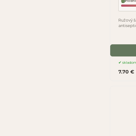
Hodno
Ružový š
antisept
vlasovú 
sklado
7.70 €