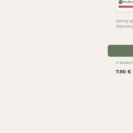
Hodno
Jemný sp
čistenie
je prisp
sklado
7.90 €