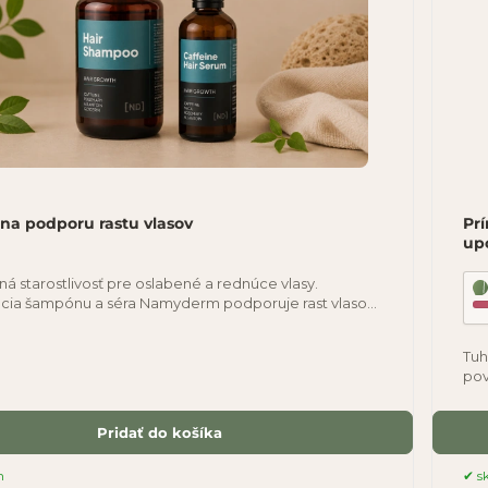
 na podporu rastu vlasov
Prí
up
á starostlivosť pre oslabené a rednúce vlasy.
ia šampónu a séra Namyderm podporuje rast vlasov,
e vlasové korienky a pomáha zlepšovať
Tuh
pov
upo
Pridať do košíka
m
s