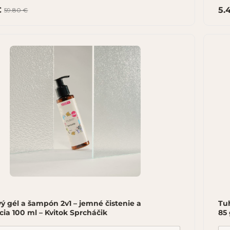
€
5.
59.80 €
ý gél a šampón 2v1 – jemné čistenie a
Tuh
cia 100 ml – Kvitok Sprcháčik
85 