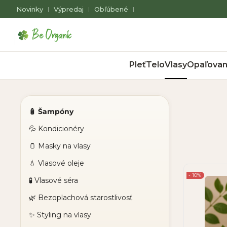
Novinky
Výpredaj
Obľúbené
|
|
|
Pleť
Telo
Vlasy
Opaľovan
🧴 Šampóny
💦 Kondicionéry
🫙 Masky na vlasy
💧 Vlasové oleje
- 10%
🧪 Vlasové séra
🌿 Bezoplachová starostlivosť
✨ Styling na vlasy