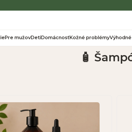
ie
Pre mužov
Deti
Domácnosť
Kožné problémy
Výhodné 
🧴 Šamp