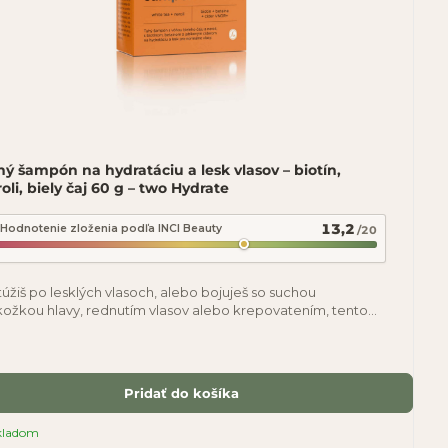
ý šampón na hydratáciu a lesk vlasov – biotín,
oli, biely čaj 60 g – two Hydrate
13,2
Hodnotenie zloženia podľa INCI Beauty
/20
túžiš po lesklých vlasoch, alebo bojuješ so suchou
ožkou hlavy, rednutím vlasov alebo krepovatením, tento
ý šampón je pre teba. Šampón je vhodný
Pridať do košíka
kladom