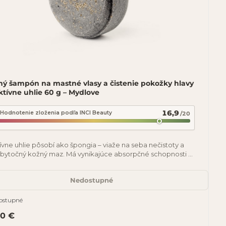
hý šampón na mastné vlasy a čistenie pokožky hlavy
ktívne uhlie 60 g – Mydlove
16,9
Hodnotenie zloženia podľa INCI Beauty
/20
ívne uhlie pôsobí ako špongia – viaže na seba nečistoty a
bytočný kožný maz. Má vynikajúce absorpčné schopnosti –
y vlasovej pokožky hĺbkovo
Nedostupné
ostupné
70 €