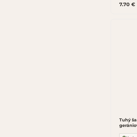
7.70 €
Tuhý ša
geránio