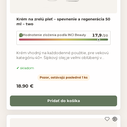
Krém na zrelú pleť – spevnenie a regenerácia 50
ml – two
17,9
Hodnotenie zloženia podľa INCI Beauty
/20
Krém vhodný na každodenné použitie, pre vekovú
kategóriu 40+. Šípkový olej je veľmi obľúbený v
starostlivosti o zrelú pleť pre jeho vysoký obsah
skladom
Pozor, ostávajú posledné 1 ks
18.90 €
Pridať do košíka