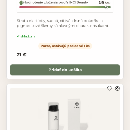
19
Hodnotenie zloženia podľa INCI Beauty
/20
Strata elasticity, suchá, citlivá, drsná pokožka a
pigmentové škvrny sú hlavnými charakteristikami
pleti po 50-tke. Čím je pleť suchšia, tým viditeľnejšie
skladom
Pozor, ostávajú posledné 1 ks
21 €
Pridať do košíka