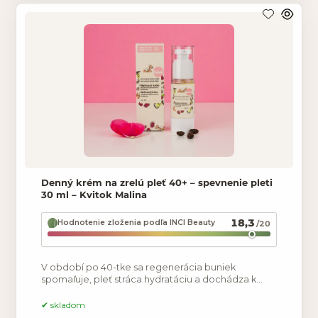
Denný krém na zrelú pleť 40+ – spevnenie pleti
30 ml – Kvitok Malina
18,3
Hodnotenie zloženia podľa INCI Beauty
/20
V období po 40-tke sa regenerácia buniek
spomaľuje, pleť stráca hydratáciu a dochádza k
výraznejšej degradácii kolagénových vlákien, čo
má za následok
skladom