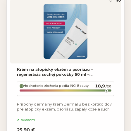
Krém na atopický ekzém a psoriázu –
regenerácia suchej pokožky 50 ml –
NAMYDERM Dermal B
18,9
Hodnotenie zloženia podľa INCI Beauty
/20
Prírodný dermálny krém Dermal B bez kortikoidov
pre atopický ekzém, psoriázu, zápaly kože a suchú
svrbiacu pokožku – upokojuje, hydratuje a zvláčňuje
skladom
25.90 €