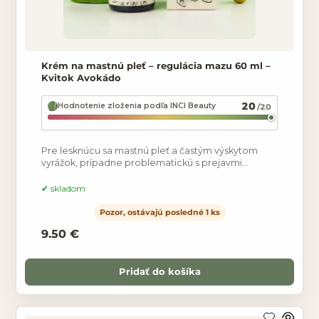
Krém na mastnú pleť – regulácia mazu 60 ml –
Kvitok Avokádo
20
Hodnotenie zloženia podľa INCI Beauty
/20
Pre lesknúcu sa mastnú pleť a častým výskytom
vyrážok, prípadne problematickú s prejavmi
ekzému, atopického ekzému či psoriázy je
avokádový krém vhodnou
skladom
Pozor, ostávajú posledné 1 ks
9.50 €
Pridať do košíka