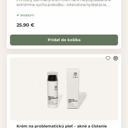
extrémne suchú pokožku – intenzívna hydratácia,
ochrana pred vysúšaním a zlepšenie stavu kože
bez
skladom
25.90 €
Pridať do košíka
Krém na problematickú pleť – akné a čistenie