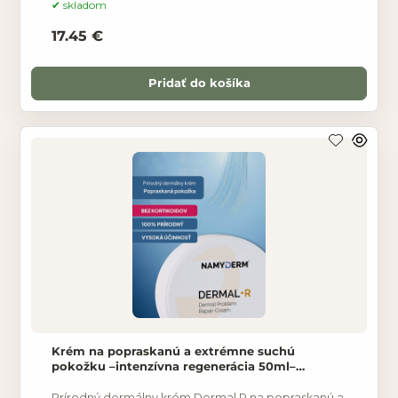
pred
skladom
17.45 €
Pridať do košíka
Krém na popraskanú a extrémne suchú
pokožku –intenzívna regenerácia 50ml–
NAMYDERM Dermal R
Prírodný dermálny krém Dermal R na popraskanú a