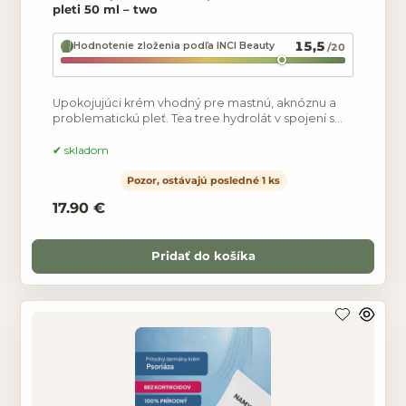
pleti 50 ml – two
15,5
Hodnotenie zloženia podľa INCI Beauty
/20
Upokojujúci krém vhodný pre mastnú, aknóznu a
problematickú pleť. Tea tree hydrolát v spojení s
tea tree esenciálnym olejom sú skvelými
bojovníkmi proti
skladom
Pozor, ostávajú posledné 1 ks
17.90 €
Pridať do košíka