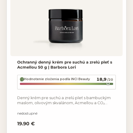
Ochranný denný krém pre suchú a zrelú pleť s
Acmellou 50 g | Barbora Lori
18,9
Hodnotenie zloženia podľa INCI Beauty
/20
Denný krém pre suchú a zrelú pleť s bambuckým
maslom, olivovým skvalánom, Acmellou a CO₂
extraktom z nechtíka. Pomáha chrániť pleť pred
vysušovaním.
nedostupné
19.90 €