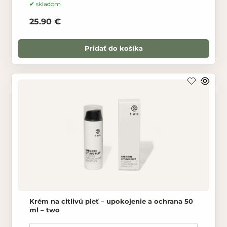
podporuje regeneráciu bez
skladom
25.90 €
Pridať do košíka
Krém na citlivú pleť – upokojenie a ochrana 50
ml – two