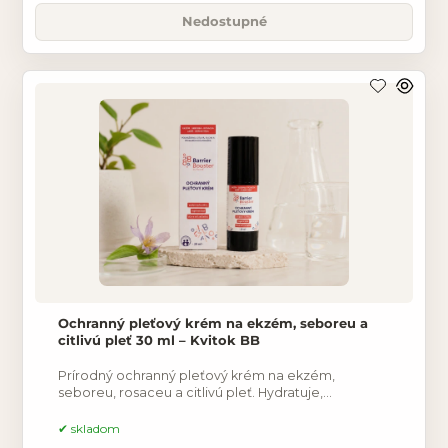
Nedostupné
Ochranný pleťový krém na ekzém, seboreu a
citlivú pleť 30 ml – Kvitok BB
Prírodný ochranný pleťový krém na ekzém,
seboreu, rosaceu a citlivú pleť. Hydratuje,
upokojuje podráždenie a podporuje obnovu
kožnej bariéry. Vhodný aj pre
skladom