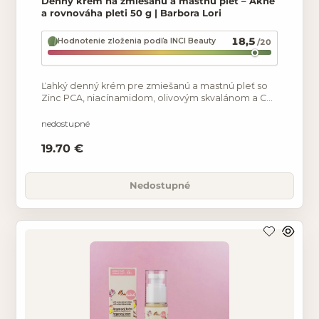
Denný krém na zmiešanú a mastnú pleť – Akné
a rovnováha pleti 50 g | Barbora Lori
18,5
Hodnotenie zloženia podľa INCI Beauty
/20
Ľahký denný krém pre zmiešanú a mastnú pleť so
Zinc PCA, niacínamidom, olivovým skvalánom a CO₂
extraktmi. Hydratuje, podporuje prirodzenú
rovnováhu
nedostupné
19.70 €
Nedostupné