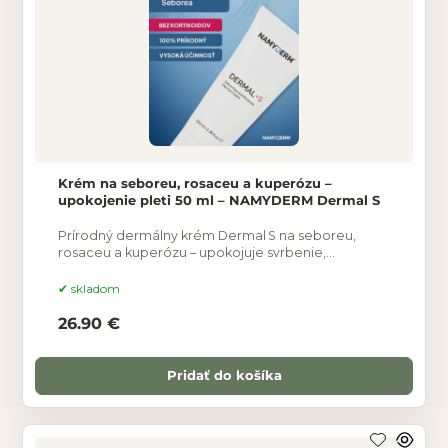
Krém na seboreu, rosaceu a kuperózu –
upokojenie pleti 50 ml – NAMYDERM Dermal S
Prírodný dermálny krém Dermal S na seboreu,
rosaceu a kuperózu – upokojuje svrbenie,
zmierňuje začervenanie a podporuje regeneráciu
pokožky, vhodný aj pre
skladom
26.90 €
Pridať do košíka