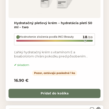
Hydratačný pleťový krém – hydratácia pleti 50
ml – two
18
Hodnotenie zloženia podľa INCI Beauty
/20
Ľahký hydratačný krém s vitamínom E a
bisabololom chráni pokožku pred pôsobením
voľných radikálov, zvyšuje pružnosť pokožky a lieči
poškodenú pleť.
skladom
Pozor, ostávajú posledné 1 ks
16.90 €
Pridať do košíka