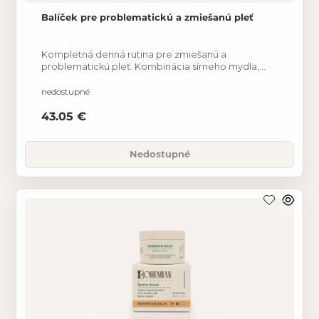
Balíček pre problematickú a zmiešanú pleť
Kompletná denná rutina pre zmiešanú a
problematickú pleť. Kombinácia sírneho mydla,
pleťovej vody Damašská ruža a Bohemian Day
pomáha udržiavať pleť
nedostupné
43.05 €
Nedostupné