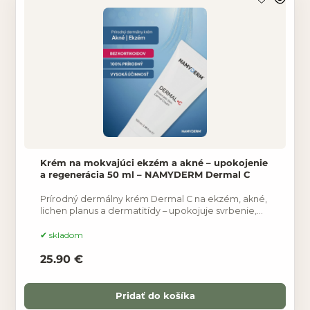
Krém na mokvajúci ekzém a akné – upokojenie
a regenerácia 50 ml – NAMYDERM Dermal C
Prírodný dermálny krém Dermal C na ekzém, akné,
lichen planus a dermatitídy – upokojuje svrbenie,
zmierňuje zápal a podporuje regeneráciu pokožky
bez
skladom
25.90 €
Pridať do košíka