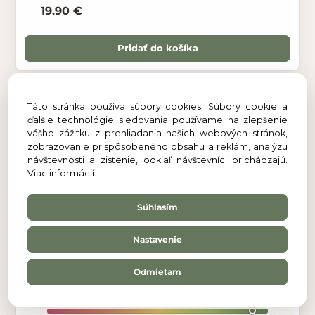
19.90 €
Pridať do košíka
Táto stránka používa súbory cookies. Súbory cookie a
ďalšie technológie sledovania používame na zlepšenie
vášho zážitku z prehliadania našich webových stránok,
zobrazovanie prispôsobeného obsahu a reklám, analýzu
návštevnosti a zistenie, odkiaľ návštevníci prichádzajú.
Viac informácií
Súhlasím
Nastavenie
Pleťový krém – hydratácia a regenerácia 45 ml
– Fressia Elixír krásy
Odmietam
18,6
Hodnotenie zloženia podľa INCI Beauty
/20