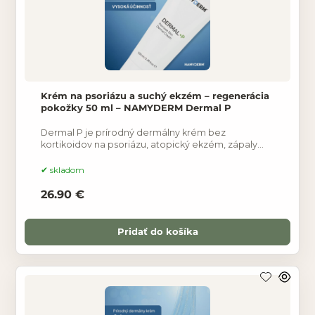
Krém na psoriázu a suchý ekzém – regenerácia
pokožky 50 ml – NAMYDERM Dermal P
Dermal P je prírodný dermálny krém bez
kortikoidov na psoriázu, atopický ekzém, zápaly
kože a suchú svrbiacu pokožku. Vhodný aj pre deti.
skladom
26.90 €
Pridať do košíka