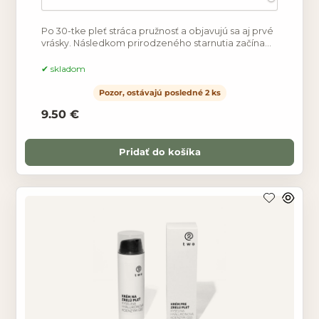
Po 30-tke pleť stráca pružnosť a objavujú sa aj prvé
vrásky. Následkom prirodzeného starnutia začína
byť pleť presušená a vrásky výraznejšie. Stavte na
skladom
Pozor, ostávajú posledné 2 ks
9.50 €
Pridať do košíka