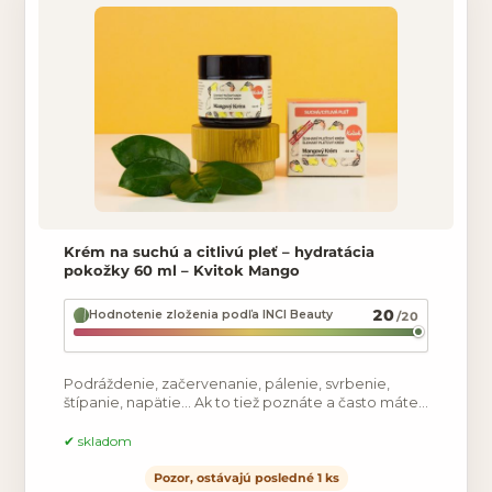
Krém na suchú a citlivú pleť – hydratácia
pokožky 60 ml – Kvitok Mango
20
Hodnotenie zloženia podľa INCI Beauty
/20
Podráždenie, začervenanie, pálenie, svrbenie,
štípanie, napätie… Ak to tiež poznáte a často máte
pocit suchej, citlivej a podráždenej pokožky,
eliminujte
skladom
Pozor, ostávajú posledné 1 ks