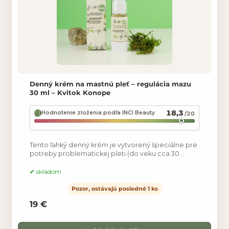
Denný krém na mastnú pleť – regulácia mazu
30 ml – Kvitok Konope
18,3
Hodnotenie zloženia podľa INCI Beauty
/20
Tento ľahký denný krém je vytvorený špeciálne pre
potreby problematickej pleti (do veku cca 30
rokov), ktorá sa viac mastí, leskne, má rozšírené
póry či
skladom
Pozor, ostávajú posledné 1 ks
19 €