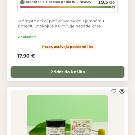
19,5
Hodnotenie zloženia podľa INCI Beauty
/20
Krém pre citlivú pleť vďaka svojmu jemnému
zloženiu upokojuje a uvoľňuje napätie kože.
Bisabolol je známy pre svoje protizápalové,
upokojujúce účinky a
skladom
Pozor, ostávajú posledné 1 ks
17.90 €
Pridať do košíka