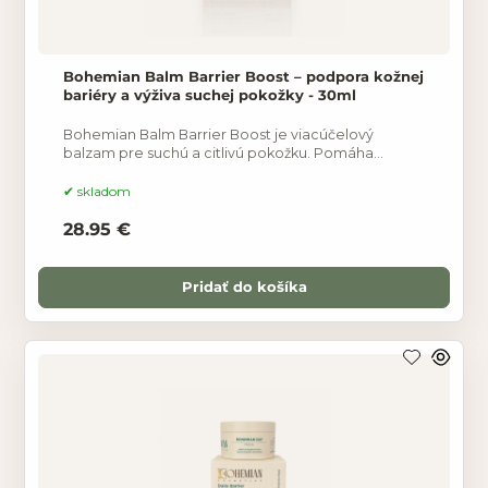
Bohemian Balm Barrier Boost – podpora kožnej
bariéry a výživa suchej pokožky - 30ml
Bohemian Balm Barrier Boost je viacúčelový
balzam pre suchú a citlivú pokožku. Pomáha
podporovať kožnú bariéru, znižovať stratu vlhkosti a
poskytuje výživu
skladom
28.95 €
Pridať do košíka