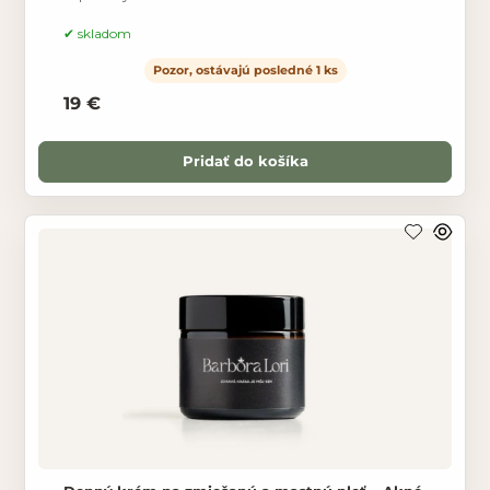
potrebuje špeciálnu starostlivosť a extra dávku
vitamínov a
skladom
Pozor, ostávajú posledné 1 ks
19 €
Pridať do košíka