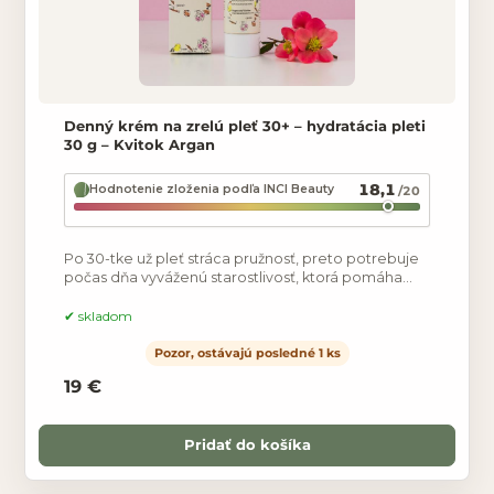
Denný krém na zrelú pleť 30+ – hydratácia pleti
30 g – Kvitok Argan
18,1
Hodnotenie zloženia podľa INCI Beauty
/20
Po 30-tke už pleť stráca pružnosť, preto potrebuje
počas dňa vyváženú starostlivosť, ktorá pomáha
udržať pleť hydratovanú a zároveň redukuje prvé
skladom
Pozor, ostávajú posledné 1 ks
19 €
Pridať do košíka