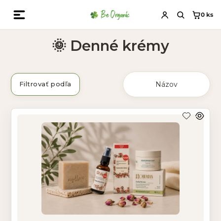
0
ks
🌞 Denné krémy
Filtrovať podľa