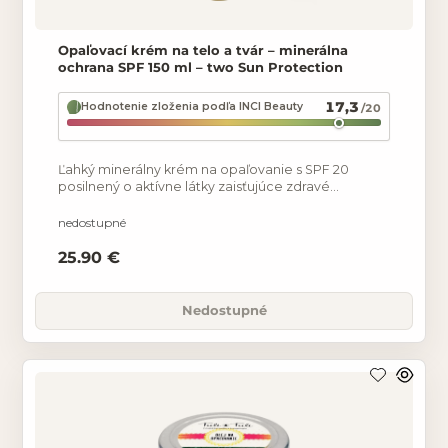
Opaľovací krém na telo a tvár – minerálna
ochrana SPF 150 ml – two Sun Protection
17,3
Hodnotenie zloženia podľa INCI Beauty
/20
Ľahký minerálny krém na opaľovanie s SPF 20
posilnený o aktívne látky zaisťujúce zdravé
opaľovanie. Inovatívna aktívna látka s ß-
endorfínovou aktivitou
nedostupné
25.90 €
Nedostupné