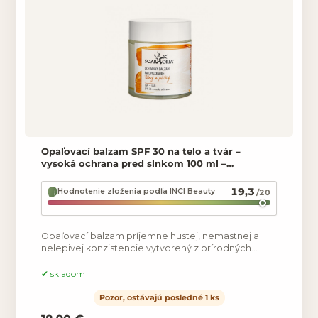
Opaľovací balzam SPF 30 na telo a tvár –
vysoká ochrana pred slnkom 100 ml –
Soaphoria
19,3
Hodnotenie zloženia podľa INCI Beauty
/20
Opaľovací balzam príjemne hustej, nemastnej a
nelepivej konzistencie vytvorený z prírodných
surovín. Mandľový a kokosový olej vyživujú a
ochraňujú pokožku,
skladom
Pozor, ostávajú posledné 1 ks