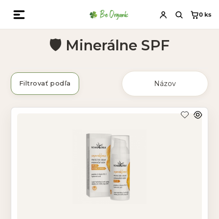
0
ks
🛡️ Minerálne SPF
Filtrovať podľa