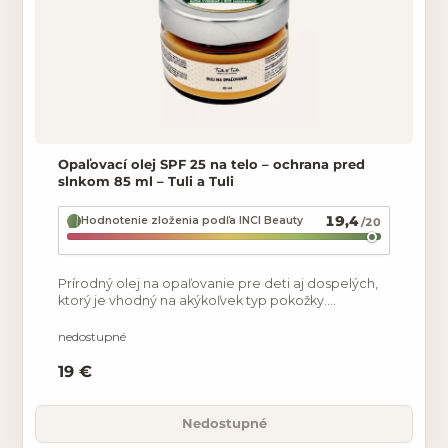
Opaľovací olej SPF 25 na telo – ochrana pred
slnkom 85 ml – Tuli a Tuli
19,4
Hodnotenie zloženia podľa INCI Beauty
/20
Prírodný olej na opaľovanie pre deti aj dospelých,
ktorý je vhodný na akýkoľvek typ pokožky.
Obsahuje panenský malinový olej, mrkvový olej, Bio
včelí vosk a
nedostupné
19 €
Nedostupné