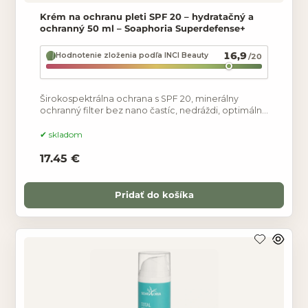
Krém na ochranu pleti SPF 20 – hydratačný a
ochranný 50 ml – Soaphoria Superdefense+
16,9
Hodnotenie zloženia podľa INCI Beauty
/20
Širokospektrálna ochrana s SPF 20, minerálny
ochranný filter bez nano častíc, nedráždi, optimálna
hydratácia bez upchatia pórov, nevysušuje, chráni
pred
skladom
17.45 €
Pridať do košíka