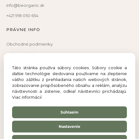
info@beorganic.sk
+421 918 050 654
PRÁVNE INFO
Obchodné podmienky
Ochrana údajov
Reklamačný poriadok
Táto stránka používa súbory cookies. Súbory cookie a
ďalšie technológie sledovania používame na zlepšenie
Reklamačný formulár
vášho zážitku z prehliadania našich webových stránok,
Odstúpenie od zmluvy
zobrazovanie prispôsobeného obsahu a reklám, analýzu
návštevnosti a zistenie, odkiaľ návštevníci prichádzajú.
Viac informácií
Súhlasím
Nastavenie