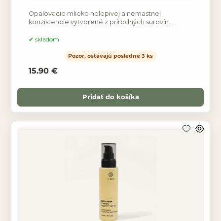
Opaľovacie mlieko nelepivej a nemastnej
konzistencie vytvorené z prírodných surovín.
Jojobový, kokosový, slnečnicový a marhuľový olej
vyživujú a ochraňujú
skladom
Pozor, ostávajú posledné 3 ks
15.90 €
Pridať do košíka