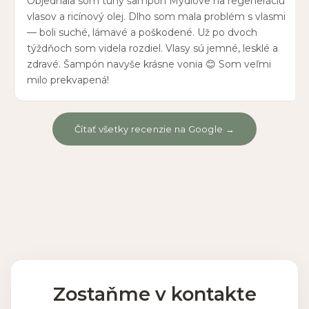
Objednala som tuhý šampón Mydlove na regeneráciu
vlasov a ricínový olej. Dlho som mala problém s vlasmi
— boli suché, lámavé a poškodené. Už po dvoch
týždňoch som videla rozdiel. Vlasy sú jemné, lesklé a
zdravé. Šampón navyše krásne vonia 😊 Som veľmi
milo prekvapená!
Čítať všetky recenzie na Google →
Zostaňme v kontakte