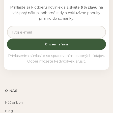
Prihláste sa k odberu noviniek a získajte
5 % zľavu
na
váš prvý nákup, odborné rady a exkluzívne ponuky
priamo do schránky.
Chcem zľavu
Prihlásením súhlasíte so spracovaním osobných údajov.
Odber môžete kedykoľvek zrušiť.
O NÁS
Náš príbeh
Blog