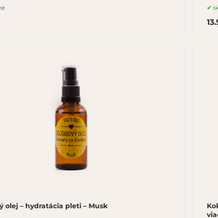
né
s
13
 olej – hydratácia pleti – Musk
Kok
via