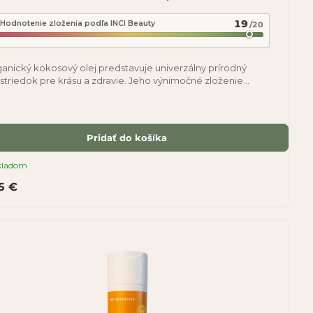
19
Hodnotenie zloženia podľa INCI Beauty
/20
anický kokosový olej predstavuje univerzálny prírodný
striedok pre krásu a zdravie. Jeho výnimočné zloženie
até na antioxidanty, vitamíny A, C a E a
Pridať do košíka
kladom
15 €