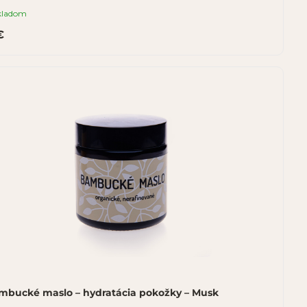
kladom
€
mbucké maslo – hydratácia pokožky – Musk