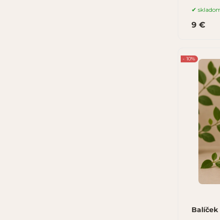
sklado
9 €
- 10%
Balíček