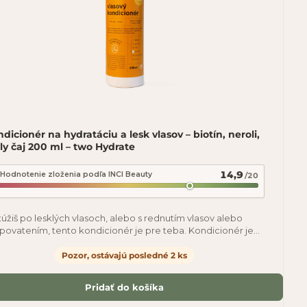
dicionér na hydratáciu a lesk vlasov – biotín, neroli,
ly čaj 200 ml – two Hydrate
14,9
Hodnotenie zloženia podľa INCI Beauty
/20
túžiš po lesklých vlasoch, alebo s rednutím vlasov alebo
povatením, tento kondicionér je pre teba. Kondicionér je
dný pre všetky typy vlasov, ktorým
Pozor, ostávajú posledné 2 ks
Pridať do košíka