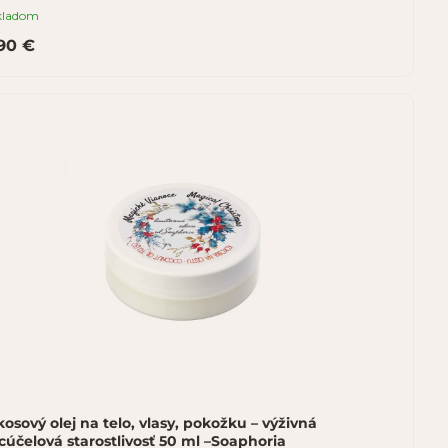
kladom
.90 €
osový olej na telo, vlasy, pokožku – výživná
cúčelová starostlivosť 50 ml –Soaphoria