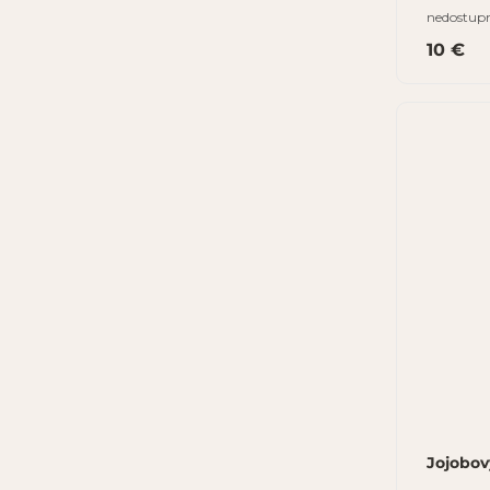
nedostup
10 €
Jojobový