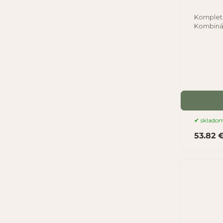
Kompletn
Kombinác
posilňuj
sklado
53.82 