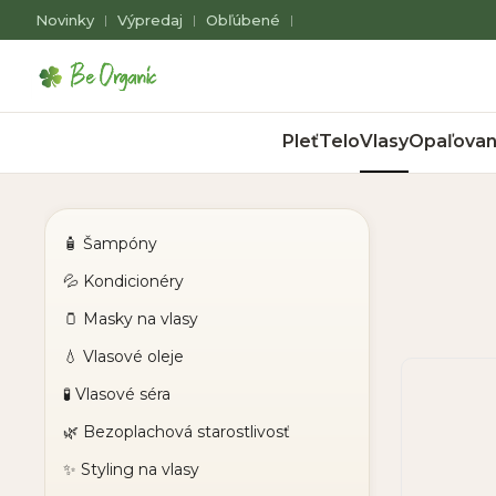
Novinky
Výpredaj
Obľúbené
|
|
|
Pleť
Telo
Vlasy
Opaľovan
🧴 Šampóny
💦 Kondicionéry
🫙 Masky na vlasy
💧 Vlasové oleje
🧪 Vlasové séra
🌿 Bezoplachová starostlivosť
✨ Styling na vlasy