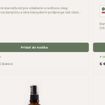
á starostlivosť pre oslabené a rednúce vlasy.
ia šampónu a séra Namyderm podporuje rast vlasov,
e vlasové korienky a pomáha zlepšovať
Bam
(Vi
Vďa
Pridať do košíka
m
s
€
6 
59.80 €