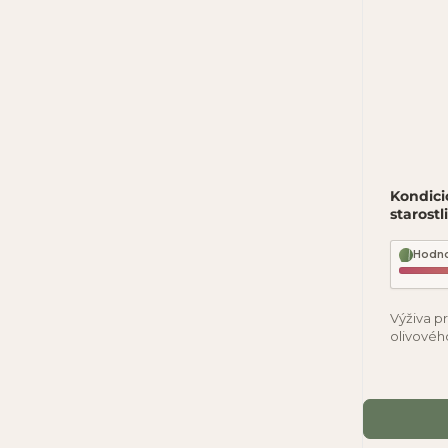
Kondici
starost
Hodno
Výživa p
olivovéh
Caprylis 