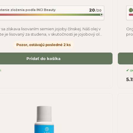
20
tenie zloženia podľa INCI Beauty
/20
sa získava lisovaním semien jojoby čínskej. Náš olej v
Org
te je lisovaný za studena, v skutočnosti je jojobový olej
pro
osk. Jeho zloženie
boh
Pozor, ostávajú posledné 2 ks
Pridať do košíka
m
s
5.