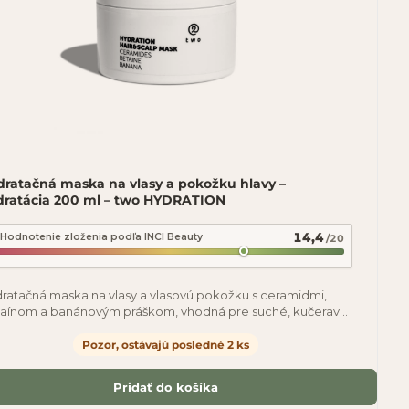
dratačná maska na vlasy a pokožku hlavy –
dratácia 200 ml – two HYDRATION
14,4
Hodnotenie zloženia podľa INCI Beauty
/20
ratačná maska na vlasy a vlasovú pokožku s ceramidmi,
aínom a banánovým práškom, vhodná pre suché, kučeravé,
micky ošetrované a farbené vlasy.
Pozor, ostávajú posledné 2 ks
Pridať do košíka