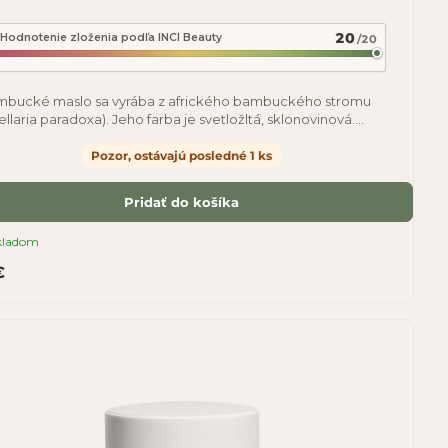
20
Hodnotenie zloženia podľa INCI Beauty
/20
bucké maslo sa vyrába z afrického bambuckého stromu
tellaria paradoxa). Jeho farba je svetložltá, sklonovinová.
ka vysokému obsahu vitamínov A, E, F a
Pozor, ostávajú posledné 1 ks
Pridať do košíka
kladom
€