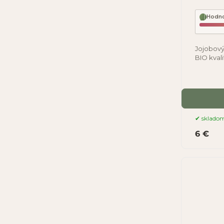
Hodno
Jojobový 
BIO kvali
tekutý v
sklado
6 €