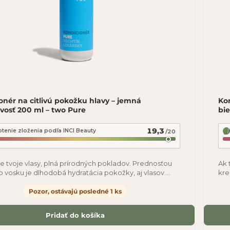
onér na citlivú pokožku hlavy – jemná
Kon
livosť 200 ml – two Pure
bie
19,3
tenie zloženia podľa INCI Beauty
/20
re tvoje vlasy, plná prírodných pokladov. Prednosťou
Ak 
o vosku je dlhodobá hydratácia pokožky, aj vlasov.
kre
ich zvláčni a nechtík s
vho
Pozor, ostávajú posledné 1 ks
Pridať do košíka