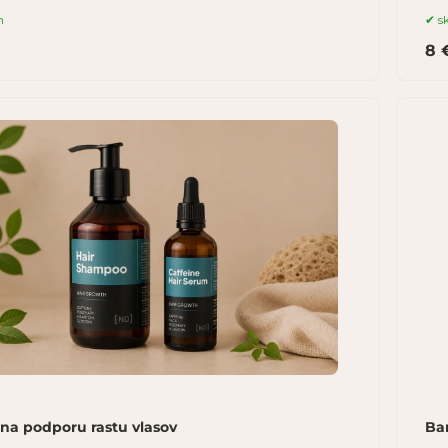
m
s
8 
 na podporu rastu vlasov
Ba