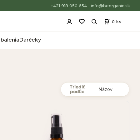
+421 918 050 654
info@beorganic.sk
0
ks
balenia
Darčeky
Triediť
podľa: