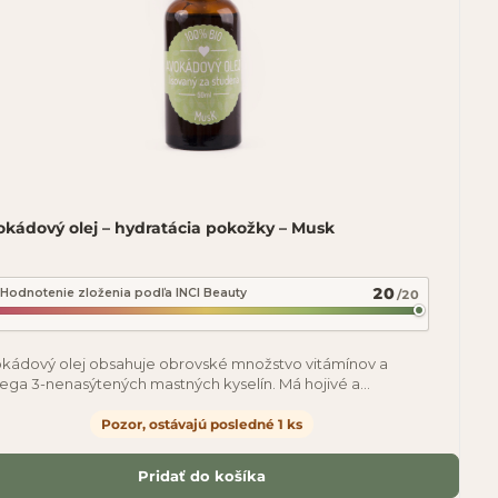
okádový olej – hydratácia pokožky – Musk
20
Hodnotenie zloženia podľa INCI Beauty
/20
kádový olej obsahuje obrovské množstvo vitámínov a
ga 3-nenasýtených mastných kyselín. Má hojivé a
eneračné účinky, zjemňuje a vyhladzuje pleť.
Pozor, ostávajú posledné 1 ks
Pridať do košíka