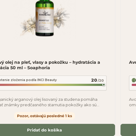
ý olej na pleť, vlasy a pokožku – hydratácia a
Av
ácia 50 ml – Soaphoria
20
tenie zloženia podľa INCI Beauty
/20
anický arganový olej lisovaný za studena pomáha
Avo
ať známky predčasného starnutia pokožky ako sú
ome
nie a vrásky, hodí sa na
reg
Pozor, ostávajú posledné 1 ks
Pridať do košíka