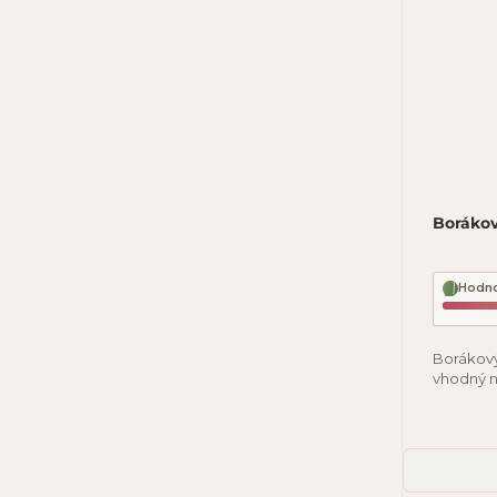
Borákov
Hodno
Borákový
vhodný n
ekzémy a