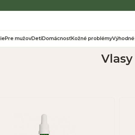
ie
Pre mužov
Deti
Domácnosť
Kožné problémy
Výhodné 
Vlasy