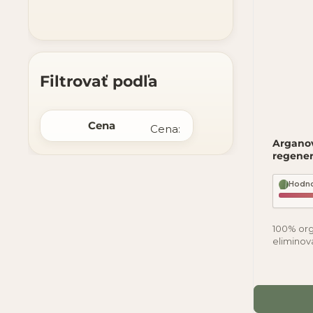
Filtrovať podľa
Cena
Cena:
Arganov
regener
Hodno
100% org
eliminov
drobné lí