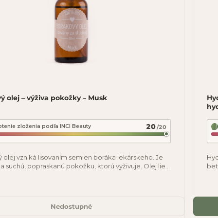
ý olej – výživa pokožky – Musk
Hy
hy
20
tenie zloženia podľa INCI Beauty
/20
 olej vzniká lisovaním semien boráka lekárskeho. Je
Hyd
a suchú, popraskanú pokožku, ktorú vyživuje. Olej lieči
bet
 zmierňuje alergie.
che
Nedostupné