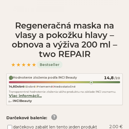
Regeneračná maska na
vlasy a pokožku hlavy –
obnova a výživa 200 ml –
two REPAIR
★★★★★
Bestseller
14,8
Hodnotenie zloženia podľa INCI Beauty
/20
14,8
Dobré
Dobré
Priemerné
Nedostatočné
Transparentné hodnotenie zloženia vášho produktu na základe INCI zoznamu.
Viac informácií...
INCIBeauty
Darčekové balenie
:
2.00 €
darčekovo zabaliť len tento jeden produkt