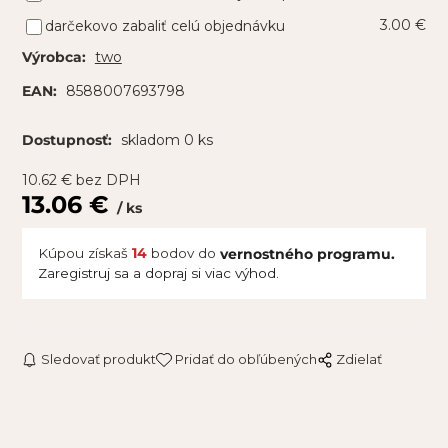
3.00 €
darčekovo zabaliť celú objednávku
two
Výrobca:
8588007693798
EAN:
skladom 0 ks
Dostupnosť:
10.62
€
bez DPH
13.06
€
ks
Kúpou získaš
14
bodov do
vernostného programu.
Zaregistruj sa a dopraj si viac výhod.
Sledovať produkt
Pridať do obľúbených
Zdielať