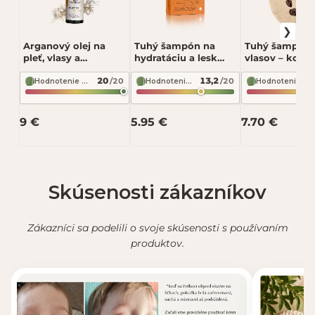
Arganový olej na
Tuhý šampón na
Tuhý šampón n
pleť, vlasy a
hydratáciu a lesk
vlasov – kofeí
pokožku –
vlasov – biotín,
marocký íl 60 
20
13,2
/20
/20
hydratácia a
neroli, biely čaj 60 g
Mydlove
Hodnotenie zloženia podľa INCI Beauty
Hodnotenie zloženia podľa INCI Beauty
Hodnotenie zloženia podľa INCI Beauty
Odoslať recenziu
regenerácia 50 ml –
– two Hydrate
Soaphoria
9 €
5.95 €
7.70 €
Recenzia bude zverejnená po schválení.
Skúsenosti zákazníkov
Zákazníci sa podelili o svoje skúsenosti s používaním
produktov.