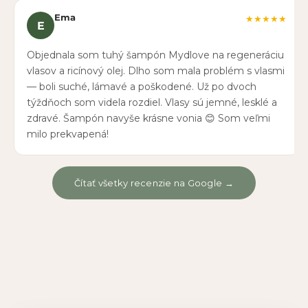
Ema
★★★★★
E
Objednala som tuhý šampón Mydlove na regeneráciu
vlasov a ricínový olej. Dlho som mala problém s vlasmi
— boli suché, lámavé a poškodené. Už po dvoch
týždňoch som videla rozdiel. Vlasy sú jemné, lesklé a
zdravé. Šampón navyše krásne vonia 😊 Som veľmi
milo prekvapená!
Čítať všetky recenzie na Google →