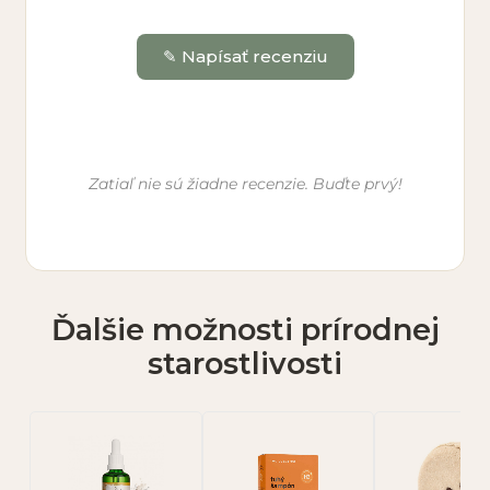
✎ Napísať recenziu
Vaše meno *
Zatiaľ nie sú žiadne recenzie. Buďte prvý!
E-mail (nebude zverejnený)
Ďalšie možnosti prírodnej
Hodnotenie *
starostlivosti
★
★
★
★
★
Vaša recenzia *