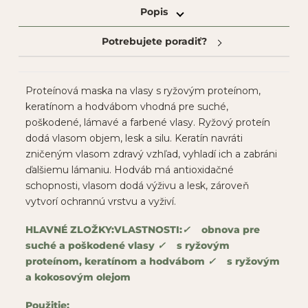
Popis
Potrebujete poradiť?
Proteínová maska na vlasy s ryžovým proteínom,
keratínom a hodvábom vhodná pre suché,
poškodené, lámavé a farbené vlasy. Ryžový proteín
dodá vlasom objem, lesk a silu. Keratín navráti
zničeným vlasom zdravý vzhľad, vyhladí ich a zabráni
ďalšiemu lámaniu. Hodváb má antioxidačné
schopnosti, vlasom dodá výživu a lesk, zároveň
vytvorí ochrannú vrstvu a vyživí.
HLAVNÉ ZLOŽKY:
VLASTNOSTI:
✓
obnova pre
suché a poškodené vlasy
✓
s ryžovým
proteínom, keratínom a hodvábom
✓
s ryžovým
a kokosovým olejom
Použitie: