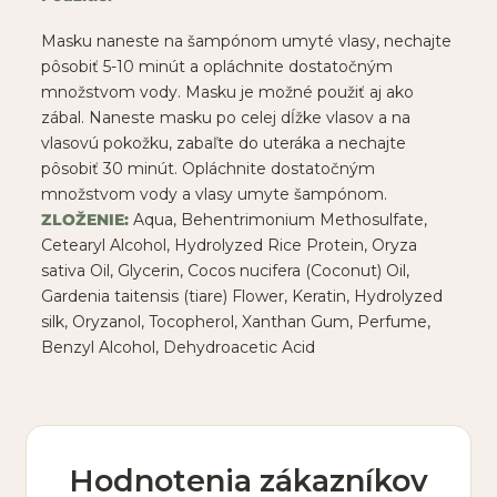
Masku naneste na šampónom umyté vlasy, nechajte
pôsobiť 5-10 minút a opláchnite dostatočným
množstvom vody. Masku je možné použiť aj ako
zábal. Naneste masku po celej dĺžke vlasov a na
vlasovú pokožku, zabaľte do uteráka a nechajte
pôsobiť 30 minút. Opláchnite dostatočným
množstvom vody a vlasy umyte šampónom.
ZLOŽENIE:
Aqua, Behentrimonium Methosulfate,
Cetearyl Alcohol, Hydrolyzed Rice Protein, Oryza
sativa Oil, Glycerin, Cocos nucifera (Coconut) Oil,
Gardenia taitensis (tiare) Flower, Keratin, Hydrolyzed
silk, Oryzanol, Tocopherol, Xanthan Gum, Perfume,
Benzyl Alcohol, Dehydroacetic Acid
Hodnotenia zákazníkov