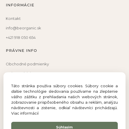
INFORMÁCIE
Kontakt
info@beorganic.sk
+421 918 050 654
PRÁVNE INFO
Obchodné podmienky
Ochrana údajov
Reklamačný poriadok
Táto stránka používa súbory cookies. Súbory cookie a
ďalšie technológie sledovania používame na zlepšenie
Reklamačný formulár
vášho zážitku z prehliadania našich webových stránok,
Odstúpenie od zmluvy
zobrazovanie prispôsobeného obsahu a reklám, analýzu
návštevnosti a zistenie, odkiaľ návštevníci prichádzajú.
Viac informácií
Súhlasím