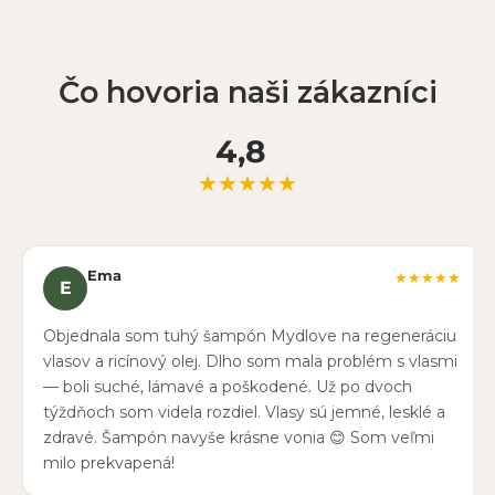
Čo hovoria naši zákazníci
4,8
★★★★★
Ema
★★★★★
E
Objednala som tuhý šampón Mydlove na regeneráciu
vlasov a ricínový olej. Dlho som mala problém s vlasmi
— boli suché, lámavé a poškodené. Už po dvoch
týždňoch som videla rozdiel. Vlasy sú jemné, lesklé a
zdravé. Šampón navyše krásne vonia 😊 Som veľmi
milo prekvapená!