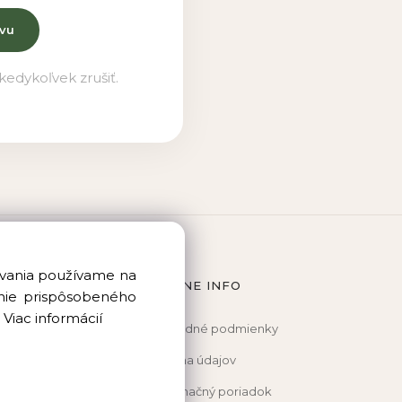
vu
edykoľvek zrušiť.
dovania používame na
IE
PRÁVNE INFO
anie prispôsobeného
.
Viac informácií
Obchodné podmienky
nic.sk
Ochrana údajov
 654
Reklamačný poriadok