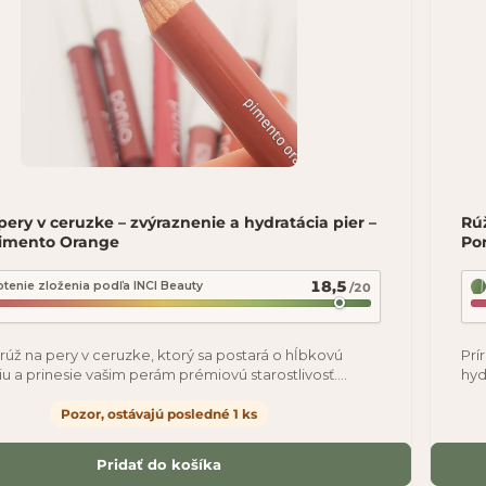
pery v ceruzke – zvýraznenie a hydratácia pier –
Rúž
Pimento Orange
Po
18,5
tenie zloženia podľa INCI Beauty
/20
 rúž na pery v ceruzke, ktorý sa postará o hĺbkovú
Prí
iu a prinesie vašim perám prémiovú starostlivosť.
hyd
eľom bolo, aby krása a
Naš
Pozor, ostávajú posledné 1 ks
Pridať do košíka