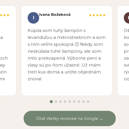
Ivana Božeková
★★★
★★★★★
I
Kúpila som tuhý šampón s
Ob
 a
levanduľou a mikrostriebrom a som
ko
s ním veľmi spokojná 🙂 Nikdy som
so
neskúšala tuhé šampóny, ale som
pr
voch
milo prekvapená. Výborne pení a
za
asy
vlasy sú po ňom úžasné. Už mám
sv
pón
tretí kus doma a určite objednám
rý
ľmi
znova!
o
Čítať všetky recenzie na Google →