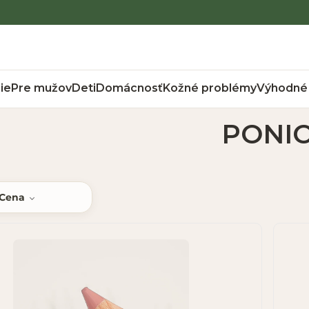
ie
Pre mužov
Deti
Domácnosť
Kožné problémy
Výhodné 
PONI
Cena