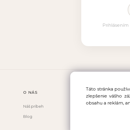
Prihlásením 
Táto stránka použív
O NÁS
POMOC
zlepšenie vášho zá
obsahu a reklám, ana
Náš príbeh
Kontakt
Blog
FAQ
Doprava