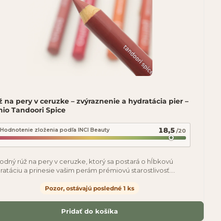
 na pery v ceruzke – zvýraznenie a hydratácia pier –
nio Tandoori Spice
18,5
Hodnotenie zloženia podľa INCI Beauty
/20
rodný rúž na pery v ceruzke, ktorý sa postará o hĺbkovú
ratáciu a prinesie vašim perám prémiovú starostlivosť.
ím cieľom bolo, aby krása a
Pozor, ostávajú posledné 1 ks
Pridať do košíka