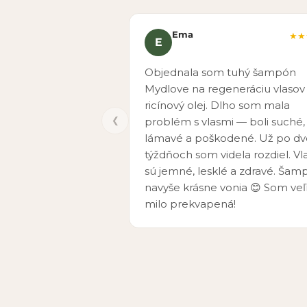
Ema
★★
E
Objednala som tuhý šampón
Mydlove na regeneráciu vlasov
ricínový olej. Dlho som mala
❮
problém s vlasmi — boli suché,
lámavé a poškodené. Už po d
týždňoch som videla rozdiel. Vl
sú jemné, lesklé a zdravé. Šam
navyše krásne vonia 😊 Som ve
milo prekvapená!