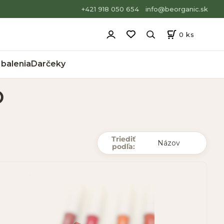
+421 918 050 654
info@beorganic.sk
0
ks
balenia
Darčeky
O
Triediť
podľa: