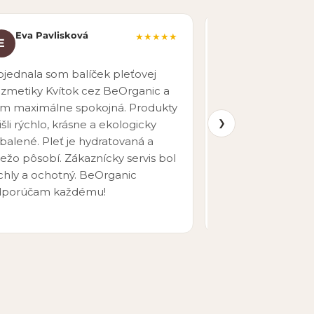
Eva Pavlisková
Martin Nova
★★★★★
E
M
pred 7 mesiacmi
jednala som balíček pleťovej
Rýchle vybavenie
zmetiky Kvítok cez BeOrganic a
doručenie. Širok
m maximálne spokojná. Produkty
produktov aj pr
❯
išli rýchlo, krásne a ekologicky
objednávať znova
balené. Pleť je hydratovaná a
iežo pôsobí. Zákaznícky servis bol
chly a ochotný. BeOrganic
dporúčam každému!