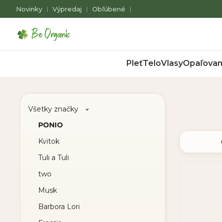
Novinky
Výpredaj
Obľúbené
|
|
|
Pleť
Telo
Vlasy
Opaľovan
Všetky značky
PONIO
Kvitok
Tuli a Tuli
two
Musk
Barbora Lori