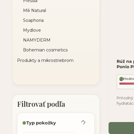
Fressia
Mili Natural
Soaphoria
Mydlove
NAMYDERM
Bohemian cosmetics
Produkty a mikrostriebrom
Rúž na 
Ponio 
Hodno
Prírodný
hydratác
Naším ci
Typ pokožky