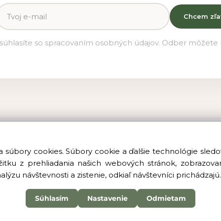
Chcem zľa
súhlasíte so spracovaním osobných údajov. Odber môžete k
a súbory cookies. Súbory cookie a ďalšie technológie sle
NAKUPOVANIE
INFORMÁC
žitku z prehliadania našich webových stránok, zobrazov
lýzu návštevnosti a zistenie, odkiaľ návštevníci prichádzajú
Vernostný program
Kontakt
Status súťaže
info@beorga
Súhlasím
Nastavenie
Odmietam
+421 918 050