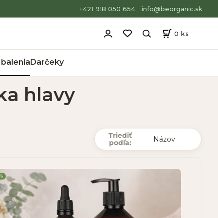
+421 918 050 654
info@beorganic.sk
0
ks
balenia
Darčeky
ka hlavy
Triediť
podľa:
0%