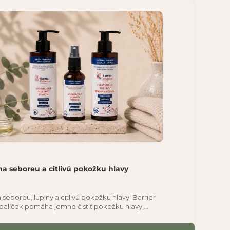
na seboreu a citlivú pokožku hlavy
 seboreu, lupiny a citlivú pokožku hlavy. Barrier
balíček pomáha jemne čistiť pokožku hlavy,
ať svrbenie a podporovať regeneráciu