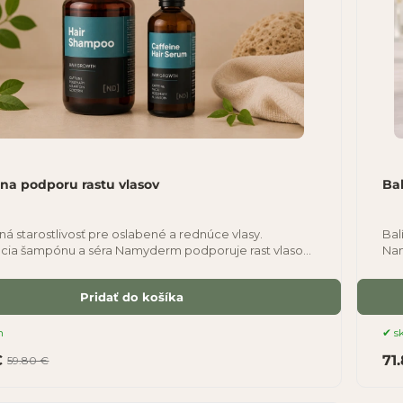
 na podporu rastu vlasov
Bal
á starostlivosť pre oslabené a rednúce vlasy.
Bal
ia šampónu a séra Namyderm podporuje rast vlasov,
Nam
e vlasové korienky a pomáha zlepšovať
šup
Pridať do košíka
m
s
€
71
59.80 €