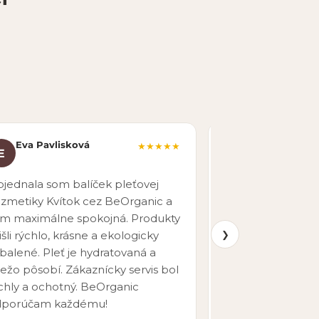
Eva Pavlisková
Martin Nova
★★★★★
E
M
pred 7 mesiacmi
jednala som balíček pleťovej
Rýchle vybavenie
zmetiky Kvítok cez BeOrganic a
doručenie. Širok
m maximálne spokojná. Produkty
produktov aj pr
❯
išli rýchlo, krásne a ekologicky
objednávať znova
balené. Pleť je hydratovaná a
iežo pôsobí. Zákaznícky servis bol
chly a ochotný. BeOrganic
dporúčam každému!