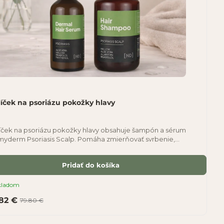
íček na psoriázu pokožky hlavy
íček na psoriázu pokožky hlavy obsahuje šampón a sérum
yderm Psoriasis Scalp. Pomáha zmierňovať svrbenie,
inatenie a podráždenie pokožky hlavy pri
Pridať do košíka
kladom
.82 €
79.80 €