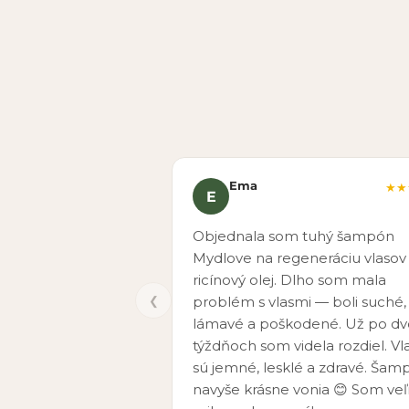
Ema
★★
E
Objednala som tuhý šampón
Mydlove na regeneráciu vlasov
ricínový olej. Dlho som mala
❮
problém s vlasmi — boli suché,
lámavé a poškodené. Už po d
týždňoch som videla rozdiel. Vl
sú jemné, lesklé a zdravé. Šam
navyše krásne vonia 😊 Som ve