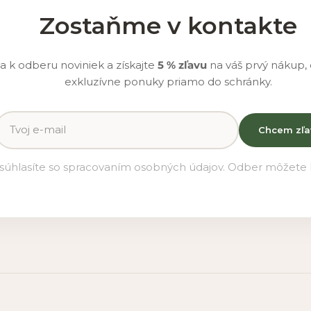
Zostaňme v kontakte
sa k odberu noviniek a získajte
5 % zľavu
na váš prvý nákup,
exkluzívne ponuky priamo do schránky.
Chcem zľa
súhlasíte so spracovaním osobných údajov. Odber môžete k