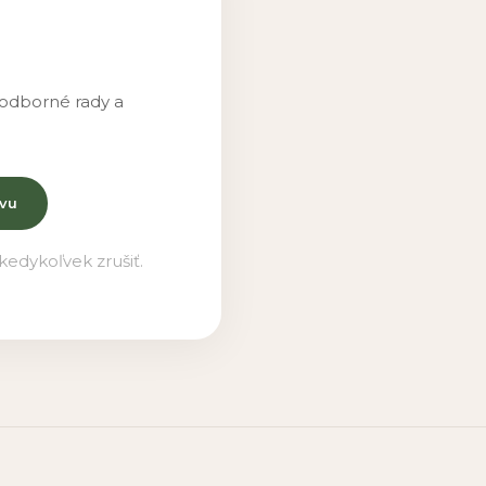
 odborné rady a
vu
edykoľvek zrušiť.