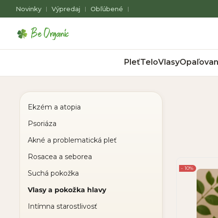
Novinky
Výpredaj
Obľúbené
|
|
|
Pleť
Telo
Vlasy
Opaľovan
Ekzém a atopia
Psoriáza
Akné a problematická pleť
Rosacea a seborea
- 10%
Suchá pokožka
Vlasy a pokožka hlavy
Intímna starostlivosť