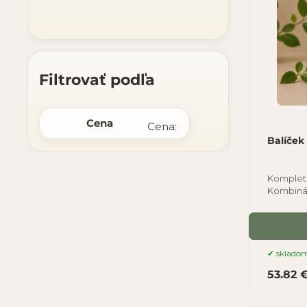
Filtrovať podľa
Cena
Cena:
Balíček
Kompletn
Kombinác
posilňuj
sklado
53.82 