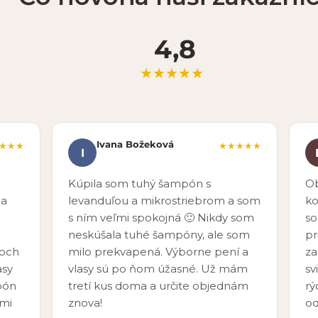
4,8
★★★★★
Ivana Božeková
★★★
★★★★★
I
Kúpila som tuhý šampón s
Ob
 a
levanduľou a mikrostriebrom a som
ko
s ním veľmi spokojná 🙂 Nikdy som
so
neskúšala tuhé šampóny, ale som
pr
voch
milo prekvapená. Výborne pení a
za
asy
vlasy sú po ňom úžasné. Už mám
sv
pón
tretí kus doma a určite objednám
rý
ľmi
znova!
o