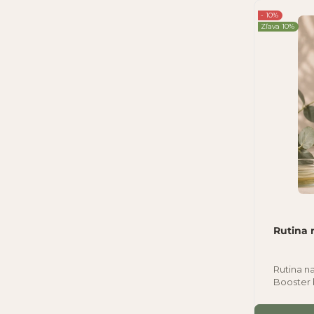
- 10%
Zľava 10%
Rutina 
Rutina na
Booster 
zmierňov