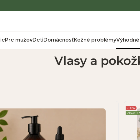
ie
Pre mužov
Deti
Domácnosť
Kožné problémy
Výhodné 
Vlasy a pokož
- 10%
Zľava 1