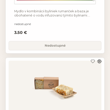
Mydlo v kombinácii byliniek rumanček a baza je
obohatené o vodu infuzovanú týmito bylinami.
Sladké spomienky je prírodné, ručne robené mydlo
vyrobené
nedostupné
3.50 €
Nedostupné