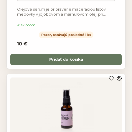
Olejové sérum je pripravené maceráciou listov
medovky v jojobovom a marhuľovom oleji pri
nízkych teplotách. Sérum je obohatené o arganový
olej, trstinový
skladom
Pozor, ostávajú posledné 1 ks
10 €
Pridať do košíka