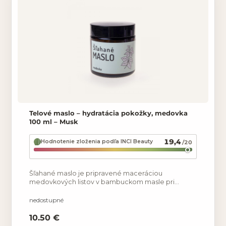
Telové maslo – hydratácia pokožky, medovka
100 ml – Musk
19,4
Hodnotenie zloženia podľa INCI Beauty
/20
Šľahané maslo je pripravené maceráciou
medovkových listov v bambuckom masle pri
nízkych teplotách. Maslo je obohatené o
hydratačné oleje, konkrétne mandľový
nedostupné
10.50 €