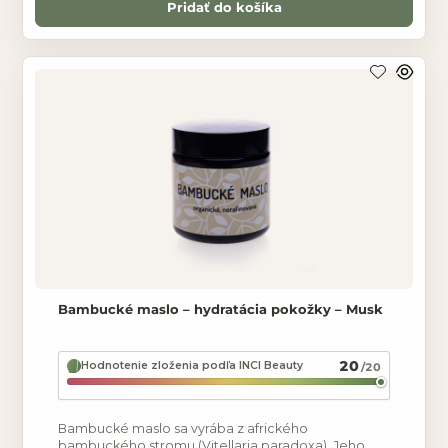
Pridať do košíka
Bambucké maslo – hydratácia pokožky – Musk
20
Hodnotenie zloženia podľa INCI Beauty
/20
Bambucké maslo sa vyrába z afrického
bambuckého stromu (Vitellaria paradoxa). Jeho