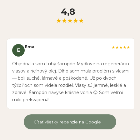
4,8
★★★★★
Ema
★★★★★
E
Objednala som tuhý šampón Mydlove na regeneráciu
vlasov a ricínový olej. Dlho som mala problém s vlasmi
— boli suché, lámavé a poškodené. Už po dvoch
týždňoch som videla rozdiel. Vlasy sú jemné, lesklé a
zdravé. Šampón navyše krásne vonia 😊 Som veľmi
milo prekvapená!
Čítať všetky recenzie na Google →