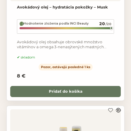
Avokádový olej – hydratácia pokožky – Musk
20
Hodnotenie zloženia podľa INCI Beauty
/20
Avokádový olej obsahuje obrovské množstvo
vitámínov a omega 3-nenasýtených mastných
kyselín. Má hojivé a regeneračné účinky, zjemňuje a
vyhladzuje pleť.
skladom
Pozor, ostávajú posledné 1 ks
8 €
Pridať do košíka