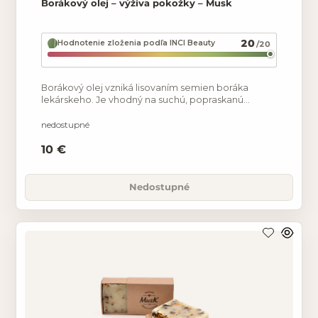
Borákový olej – výživa pokožky – Musk
20
Hodnotenie zloženia podľa INCI Beauty
/20
Borákový olej vzniká lisovaním semien boráka
lekárskeho. Je vhodný na suchú, popraskanú
pokožku, ktorú vyživuje. Olej lieči ekzémy a
zmierňuje alergie.
nedostupné
10 €
Nedostupné