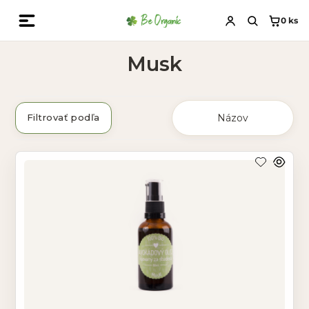
0
ks
Musk
Filtrovať podľa