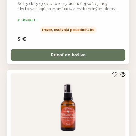
Soľný dotyk je jedno z mydiel našej soľnej rady.
Mydlá vznikajú kombináciou zmydelnených olejov,
konkrétne kokosového, oleja z čiernej rasce a
cupuacu masla.
skladom
Pozor, ostávajú posledné 2 ks
5 €
Pridať do košíka