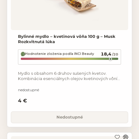
Bylinné mydlo – kvetinová vôňa 100 g – Musk
Rozkvitnutá lúka
18,4
Hodnotenie zloženia podľa INCI Beauty
/20
Mydlo s obsahom 6 druhov sušených kvetov.
Kombinácia esenciálnych olejov kvetinových vôní
geránium, levanduľa a palmoružová je svieža,
kvetinová s jemným
nedostupné
4 €
Nedostupné