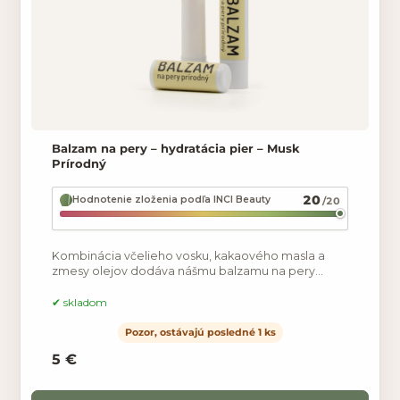
Balzam na pery – hydratácia pier – Musk
Prírodný
20
Hodnotenie zloženia podľa INCI Beauty
/20
Kombinácia včelieho vosku, kakaového masla a
zmesy olejov dodáva nášmu balzamu na pery
výborné hydratačné vlastnosi. Vitamín E chráni
pokožku pred
skladom
Pozor, ostávajú posledné 1 ks
5 €