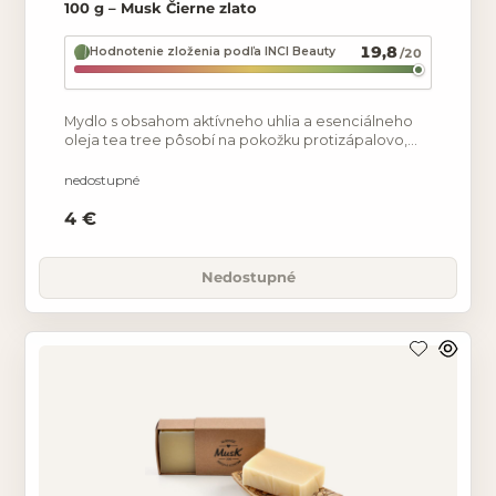
100 g – Musk Čierne zlato
19,8
Hodnotenie zloženia podľa INCI Beauty
/20
Mydlo s obsahom aktívneho uhlia a esenciálneho
oleja tea tree pôsobí na pokožku protizápalovo,
hojí akné, popáleniny, mierne odreniny, zmierňuje
svrbenie
nedostupné
4 €
Nedostupné