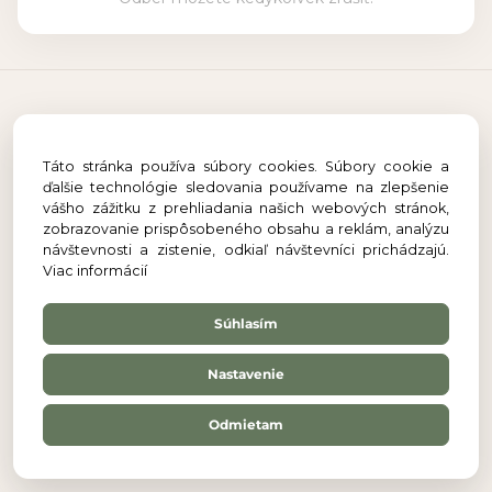
O NÁS
Táto stránka používa súbory cookies. Súbory cookie a
Náš príbeh
ďalšie technológie sledovania používame na zlepšenie
vášho zážitku z prehliadania našich webových stránok,
Blog
zobrazovanie prispôsobeného obsahu a reklám, analýzu
návštevnosti a zistenie, odkiaľ návštevníci prichádzajú.
Viac informácií
POMOC
Súhlasím
Kontakt
Nastavenie
FAQ
Doprava
Odmietam
Reklamačný poriadok