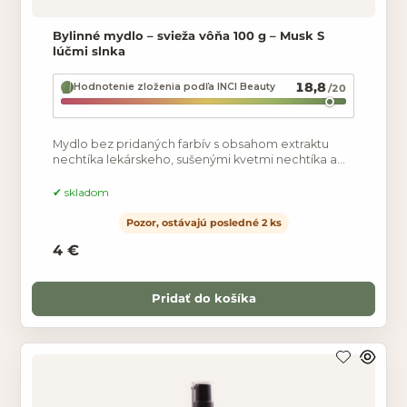
Bylinné mydlo – svieža vôňa 100 g – Musk S
lúčmi slnka
18,8
Hodnotenie zloženia podľa INCI Beauty
/20
Mydlo bez pridaných farbív s obsahom extraktu
nechtíka lekárskeho, sušenými kvetmi nechtíka a
príjemnou kvetinovo-bylinnou vôňou. S lúčmi slnka
je prírodné,
skladom
Pozor, ostávajú posledné 2 ks
4 €
Pridať do košíka