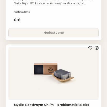
Náš olej v BIO kvalite je lisovaný za studena, je
bohatý na esenciálne mastné kyseliny, výborne sa
nedostupné
6 €
Nedostupné
Mydlo s aktívnym uhlím – problematická pleť