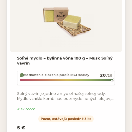
Soľné mydlo – bylinná vôňa 100 g – Musk Soľný
vavrín
20
Hodnotenie zloženia podľa INCI Beauty
/20
Soľný vavrín je jedno z mydiel našej soľnej rady.
Mydlo vzniklo kombináciou zmydelnených olejov,
konkrétne kokosového, olivového a vavrínového.
Kombinácia
skladom
Pozor, ostávajú posledné 3 ks
5 €