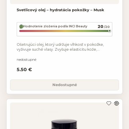
Svetlicový olej – hydratácia pokožky – Musk
20
Hodnotenie zloženia podľa INCI Beauty
/20
Ošetrujúci olej, ktorý udržuje vlhkosť v pokožke,
vyživuje suché vlasy. Zvyšuje elasticitu kože,
zjemňuje jazvy a vrásky. Neupcháva póry. Vďaka
vysokému
nedostupné
5.50 €
Nedostupné