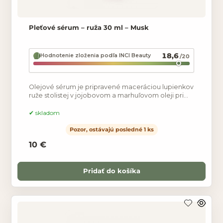
Pleťové sérum – ruža 30 ml – Musk
18,6
Hodnotenie zloženia podľa INCI Beauty
/20
Olejové sérum je pripravené maceráciou lupienkov
ruže stolistej v jojobovom a marhuľovom oleji pri
nízkych teplotách. Sérum je obohatené o arganový
olej,
skladom
Pozor, ostávajú posledné 1 ks
10 €
Pridať do košíka