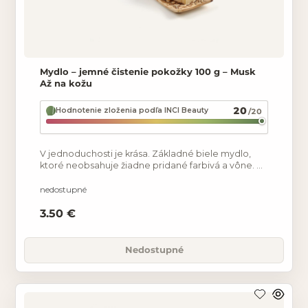
Mydlo – jemné čistenie pokožky 100 g – Musk
Až na kožu
20
Hodnotenie zloženia podľa INCI Beauty
/20
V jednoduchosti je krása. Základné biele mydlo,
ktoré neobsahuje žiadne pridané farbivá a vône. Až
na kožu je prírodné, ručne robené mydlo vyrobené
nedostupné
3.50 €
Nedostupné