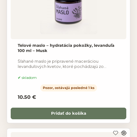
Telové maslo – hydratácia pokožky, levanduľa
100 ml – Musk
Šľahané maslo je pripravené maceráciou
levanduľových kvetov, ktoré pochádzajú zo
slovenskej farmy v bambuckom masle pri nízkych
teplotách. Maslo je obohatené
skladom
Pozor, ostávajú posledné 1 ks
10.50 €
Pridať do košíka