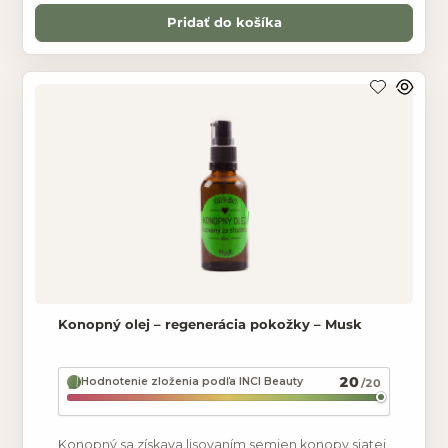
Pridať do košíka
Konopný olej – regenerácia pokožky – Musk
20
Hodnotenie zloženia podľa INCI Beauty
/20
Konopný sa získava lisovaním semien konopy siatej.