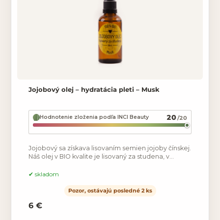
Jojobový olej – hydratácia pleti – Musk
20
Hodnotenie zloženia podľa INCI Beauty
/20
Jojobový sa získava lisovaním semien jojoby čínskej.
Náš olej v BIO kvalite je lisovaný za studena, v
skutočnosti je jojobový olej tekutý vosk. Jeho
zloženie
skladom
Pozor, ostávajú posledné 2 ks
6 €