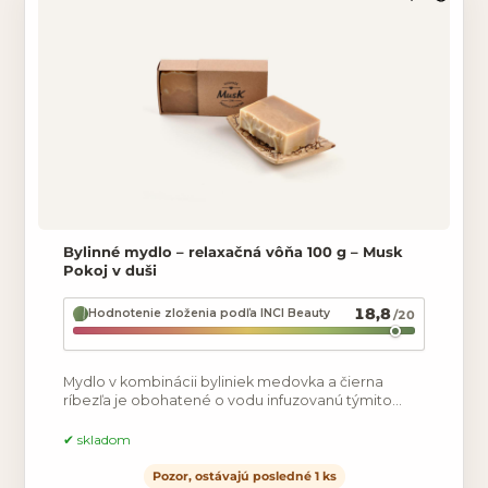
Bylinné mydlo – relaxačná vôňa 100 g – Musk
Pokoj v duši
18,8
Hodnotenie zloženia podľa INCI Beauty
/20
Mydlo v kombinácii byliniek medovka a čierna
ríbezľa je obohatené o vodu infuzovanú týmito
bylinkami. Mydlo je zafarbené iba roztokmi bylín,
má preto príjemnú
skladom
Pozor, ostávajú posledné 1 ks