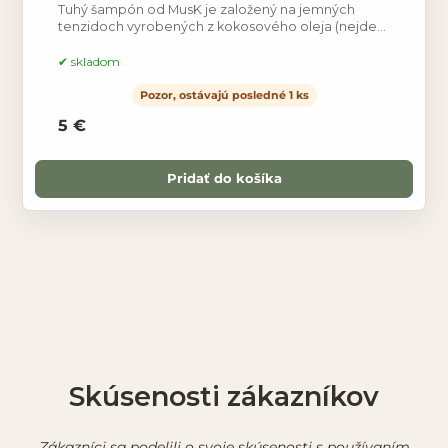
Tuhý šampón od MusK je založený na jemných
tenzidoch vyrobených z kokosového oleja (nejde
teda o mydlový šampón). Tie majú za úlohu vlasy
očistiť a práve
skladom
Pozor, ostávajú posledné 1 ks
5 €
Pridať do košíka
Skúsenosti zákazníkov
Zákazníci sa podelili o svoje skúsenosti s používaním