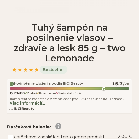
Tuhý šampón na
posilnenie vlasov –
zdravie a lesk 85 g – two
Lemonade
★★★★★
Bestseller
15,7
Hodnotenie zloženia podľa INCI Beauty
/20
15,7
Dobré
Dobré
Priemerné
Nedostatočné
Transparentné hodnotenie zloženia vášho produktu na základe INCI zoznamu.
Viac informácií...
INCIBeauty
Darčekové balenie
:
2.00 €
darčekovo zabaliť len tento jeden produkt