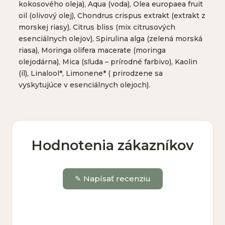
kokosového oleja), Aqua (voda), Olea europaea fruit
oil (olivový olej), Chondrus crispus extrakt (extrakt z
morskej riasy), Citrus bliss (mix citrusových
esenciálnych olejov), Spirulina alga (zelená morská
riasa), Moringa olifera macerate (moringa
olejodárna), Mica (sľuda – prírodné farbivo), Kaolin
(íl), Linalool*, Limonene* ( prirodzene sa
vyskytujúce v esenciálnych olejoch).
Hodnotenia zákazníkov
✎ Napísať recenziu
Vaše meno *