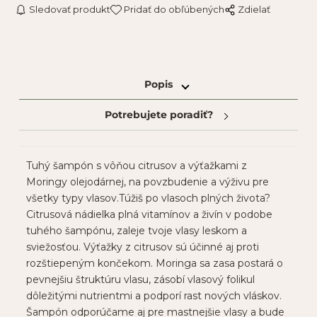
Sledovať produkt
Pridať do obľúbených
Zdielať
Popis
Potrebujete poradiť?
Tuhý šampón s vôňou citrusov a výťažkami z
Moringy olejodárnej, na povzbudenie a výživu pre
všetky typy vlasov.Túžiš po vlasoch plných života?
Citrusová nádielka plná vitamínov a živín v podobe
tuhého šampónu, zaleje tvoje vlasy leskom a
sviežosťou. Výťažky z citrusov sú účinné aj proti
rozštiepeným končekom. Moringa sa zasa postará o
pevnejšiu štruktúru vlasu, zásobí vlasový folikul
dôležitými nutrientmi a podporí rast nových vláskov.
Šampón odporúčame aj pre mastnejšie vlasy a bude