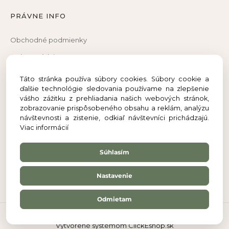
PRÁVNE INFO
Obchodné podmienky
Ochrana údajov
Reklamačný poriadok
Táto stránka používa súbory cookies. Súbory cookie a
ďalšie technológie sledovania používame na zlepšenie
Reklamačný formulár
vášho zážitku z prehliadania našich webových stránok,
Odstúpenie od zmluvy
zobrazovanie prispôsobeného obsahu a reklám, analýzu
návštevnosti a zistenie, odkiaľ návštevníci prichádzajú.
Viac informácií
Súhlasím
Nastavenie
Odmietam
© 2026 Be Organic. Všetky práva vyhradené.
Vytvorené systémom ClickEshop.sk