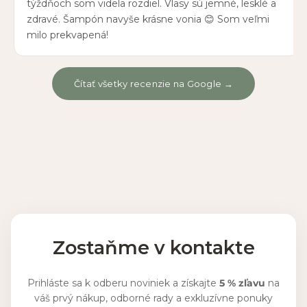
týždňoch som videla rozdiel. Vlasy sú jemné, lesklé a
zdravé. Šampón navyše krásne vonia 😊 Som veľmi
milo prekvapená!
Čítať všetky recenzie na Google →
Zostaňme v kontakte
Prihláste sa k odberu noviniek a získajte
5 % zľavu
na
váš prvý nákup, odborné rady a exkluzívne ponuky