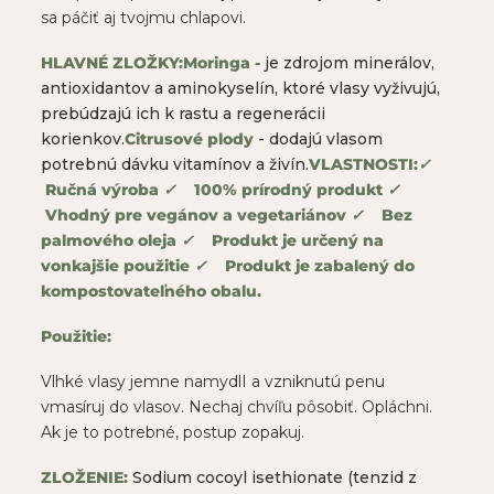
sa páčiť aj tvojmu chlapovi.
HLAVNÉ ZLOŽKY:
Moringa -
je zdrojom minerálov,
antioxidantov a aminokyselín, ktoré vlasy vyživujú,
prebúdzajú ich k rastu a regenerácii
korienkov.
Citrusové plody
- dodajú vlasom
potrebnú dávku vitamínov a živín.
VLASTNOSTI:
✓
Ručná výroba
✓
100% prírodný produkt
✓
Vhodný pre vegánov a vegetariánov
✓
Bez
palmového oleja
✓
Produkt je určený na
vonkajšie použitie
✓
Produkt je zabalený do
kompostovateľného obalu.
Použitie:
Vlhké vlasy jemne namydlI a vzniknutú penu
vmasíruj do vlasov. Nechaj chvíľu pôsobiť. Opláchni.
Ak je to potrebné, postup zopakuj.
ZLOŽENIE:
Sodium cocoyl isethionate (tenzid z