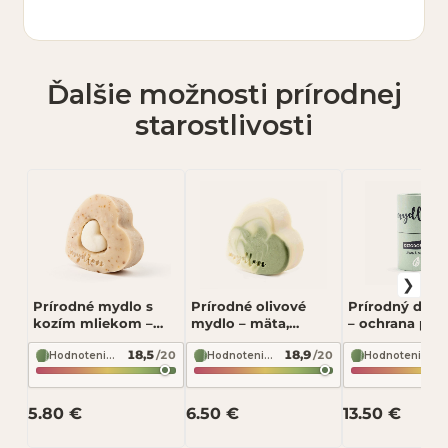
E-mail (nebude zverejnený)
Ďalšie možnosti prírodnej
Hodnotenie *
starostlivosti
★
★
★
★
★
Vaša recenzia *
Prírodné mydlo s
Prírodné olivové
Prírodný deod
kozím mliekom –
mydlo – mäta,
– ochrana prot
škorica, jemné
osvieženie pokožky
zápachu, jem
18,5
18,9
/20
/20
čistenie pokožky 100
100 g – Mydlove
mäta 27 g – M
Hodnotenie zloženia podľa INCI Beauty
Hodnotenie zloženia podľa INCI Beauty
Hodnotenie zloženia podľa INCI Beauty
Odoslať recenziu
g – Mydlove
Jemná mäta
5.80 €
6.50 €
13.50 €
Recenzia bude zverejnená po schválení.