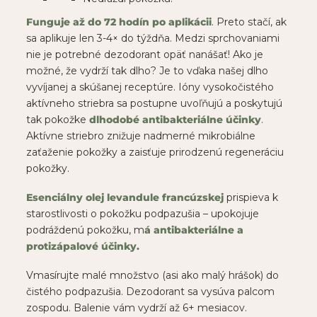
Funguje až do 72 hodín po aplikácii
. Preto stačí, ak
sa aplikuje len 3-4× do týždňa. Medzi sprchovaniami
nie je potrebné dezodorant opäť nanášať! Ako je
možné, že vydrží tak dlho? Je to vďaka našej dlho
vyvíjanej a skúšanej receptúre. Ióny vysokočistého
aktívneho striebra sa postupne uvoľňujú a poskytujú
tak pokožke
dlhodobé antibakteriálne účinky
.
Aktívne striebro znižuje nadmerné mikrobiálne
zaťaženie pokožky a zaisťuje prirodzenú regeneráciu
pokožky.
Esenciálny olej
levandule francúzskej
prispieva k
starostlivosti o pokožku podpazušia – upokojuje
podráždenú pokožku, m
á antibakteriálne a
protizápalové účinky.
Vmasírujte malé množstvo (asi ako malý hrášok) do
čistého podpazušia. Dezodorant sa vysúva palcom
zospodu.
Balenie vám vydrží až 6+ mesiacov.