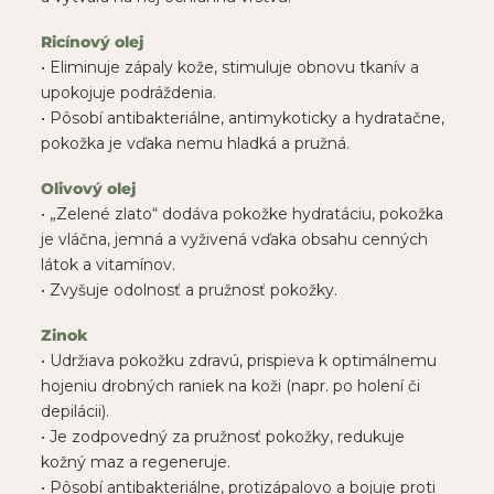
Ricínový olej
• Eliminuje zápaly kože, stimuluje obnovu tkanív a
upokojuje podráždenia.
• Pôsobí antibakteriálne, antimykoticky a hydratačne,
pokožka je vďaka nemu hladká a pružná.
Olivový olej
• „Zelené zlato“ dodáva pokožke hydratáciu, pokožka
je vláčna, jemná a vyživená vďaka obsahu cenných
látok a vitamínov.
• Zvyšuje odolnosť a pružnosť pokožky.
Zinok
• Udržiava pokožku zdravú, prispieva k optimálnemu
hojeniu drobných raniek na koži (napr. po holení či
depilácii).
• Je zodpovedný za pružnosť pokožky, redukuje
kožný maz a regeneruje.
• Pôsobí antibakteriálne, protizápalovo a bojuje proti