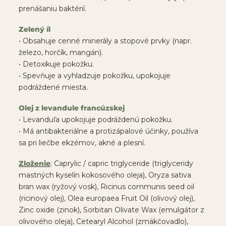
prenášaniu baktérií.
Zelený íl
• Obsahuje cenné minerály a stopové prvky (napr.
železo, horčík, mangán).
• Detoxikuje pokožku.
• Spevňuje a vyhladzuje pokožku, upokojuje
podráždené miesta.
Olej z levandule francúzskej
• Levanduľa upokojuje podráždenú pokožku.
• Má antibakteriálne a protizápalové účinky, používa
sa pri liečbe ekzémov, akné a plesní.
Zloženie
: Caprylic / capric triglyceride (triglyceridy
mastných kyselín kokosového oleja), Oryza sativa
bran wax (ryžový vosk), Ricinus communis seed oil
(ricinový olej), Olea europaea Fruit Oil (olivový olej),
Zinc oxide (zinok), Sorbitan Olivate Wax (emulgátor z
olivového oleja), Cetearyl Alcohol (zmäkčovadlo),