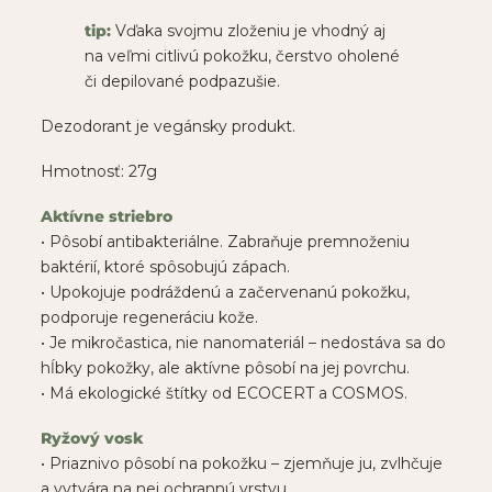
tip:
Vďaka svojmu zloženiu je vhodný aj
na veľmi citlivú pokožku, čerstvo oholené
či depilované podpazušie.
Dezodorant je vegánsky produkt.
Hmotnosť: 27g
Aktívne striebro
• Pôsobí antibakteriálne. Zabraňuje premnoženiu
baktérií, ktoré spôsobujú zápach.
• Upokojuje podráždenú a začervenanú pokožku,
podporuje regeneráciu kože.
• Je mikročastica, nie nanomateriál – nedostáva sa do
hĺbky pokožky, ale aktívne pôsobí na jej povrchu.
• Má ekologické štítky od ECOCERT a COSMOS.
Ryžový vosk
• Priaznivo pôsobí na pokožku – zjemňuje ju, zvlhčuje
a vytvára na nej ochrannú vrstvu.