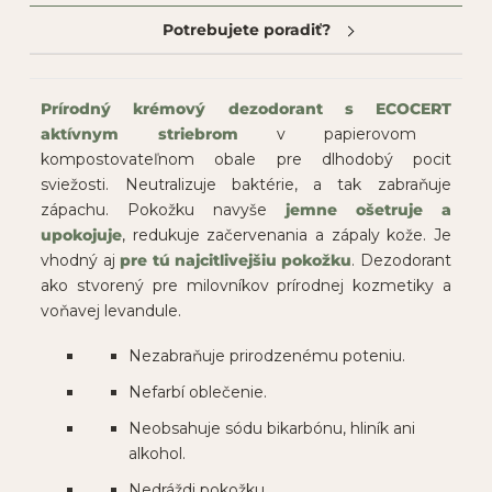
Potrebujete poradiť?
Prírodný krémový dezodorant
s
ECOCERT
aktívnym striebrom
v papierovom
kompostovateľnom obale pre dlhodobý pocit
sviežosti. Neutralizuje baktérie, a tak zabraňuje
zápachu. Pokožku navyše
jemne ošetruje a
upokojuje
, redukuje začervenania a zápaly kože. Je
vhodný aj
pre tú najcitlivejšiu pokožku
. Dezodorant
ako stvorený pre milovníkov prírodnej kozmetiky a
voňavej levandule.
Nezabraňuje prirodzenému poteniu.
Nefarbí oblečenie.
Neobsahuje sódu bikarbónu, hliník ani
alkohol.
Nedráždi pokožku.