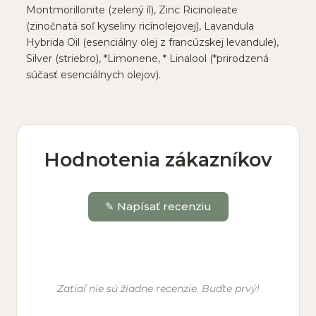
Montmorillonite (zelený íl), Zinc Ricinoleate
(zinočnatá soľ kyseliny ricínolejovej), Lavandula
Hybrida Oil (esenciálny olej z francúzskej levandule),
Silver (striebro), *Limonene, * Linalool (*prirodzená
súčasť esenciálnych olejov).
Hodnotenia zákazníkov
✎ Napísať recenziu
Vaše meno *
Zatiaľ nie sú žiadne recenzie. Buďte prvý!