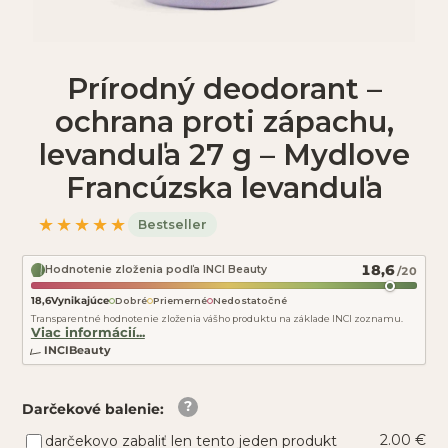
Prírodný deodorant –
ochrana proti zápachu,
levanduľa 27 g – Mydlove
Francúzska levanduľa
★★★★★
Bestseller
18,6
Hodnotenie zloženia podľa INCI Beauty
/20
18,6
Vynikajúce
Dobré
Priemerné
Nedostatočné
Transparentné hodnotenie zloženia vášho produktu na základe INCI zoznamu.
Viac informácií...
INCIBeauty
Darčekové balenie
:
2.00 €
darčekovo zabaliť len tento jeden produkt