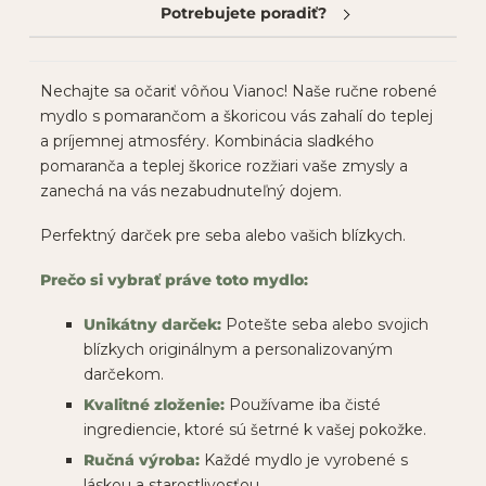
Potrebujete poradiť?
Nechajte sa očariť vôňou Vianoc! Naše ručne robené
mydlo s pomarančom a škoricou vás zahalí do teplej
a príjemnej atmosféry. Kombinácia sladkého
pomaranča a teplej škorice rozžiari vaše zmysly a
zanechá na vás nezabudnuteľný dojem.
Perfektný darček pre seba alebo vašich blízkych.
Prečo si vybrať práve toto mydlo:
Unikátny darček:
Potešte seba alebo svojich
blízkych originálnym a personalizovaným
darčekom.
Kvalitné zloženie:
Používame iba čisté
ingrediencie, ktoré sú šetrné k vašej pokožke.
Ručná výroba:
Každé mydlo je vyrobené s
láskou a starostlivosťou.