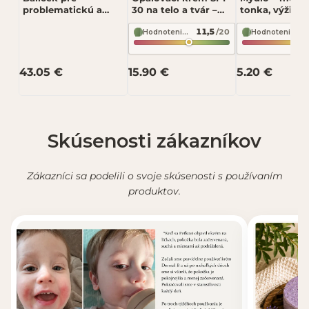
problematickú a
30 na telo a tvár –
tonka, výživa
zmiešanú pleť
vysoká ochrana pred
pokožky 90 g 
11,5
/20
slnkom 75 ml –
Fressia
Hodnotenie zloženia podľa INCI Beauty
Hodnotenie zloženia podľa INCI Beauty
Odoslať recenziu
Soaphoria
43.05 €
15.90 €
5.20 €
Recenzia bude zverejnená po schválení.
Skúsenosti zákazníkov
Zákazníci sa podelili o svoje skúsenosti s používaním
produktov.