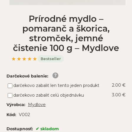
Prírodné mydlo –
pomaranč a škorica,
stromček, jemné
čistenie 100 g – Mydlove
★★★★★
Bestseller
Darčekové balenie
:
2.00 €
darčekovo zabaliť len tento jeden produkt
3.00 €
darčekovo zabaliť celú objednávku
Mydlove
Výrobca:
V002
Kód:
skladom
Dostupnosť: