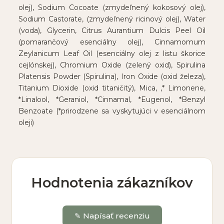
olej), Sodium Cocoate (zmydeľnený kokosový olej),
Sodium Castorate, (zmydeľnený ricinový olej), Water
(voda), Glycerin, Citrus Aurantium Dulcis Peel Oil
(pomarančový esenciálny olej), Cinnamomum
Zeylanicum Leaf Oil (esenciálny olej z listu škorice
cejlónskej), Chromium Oxide (zelený oxid), Spirulina
Platensis Powder (Spirulina), Iron Oxide (oxid železa),
Titanium Dioxide (oxid titaničitý), Mica, ,* Limonene,
*Linalool, *Geraniol, *Cinnamal, *Eugenol, *Benzyl
Benzoate (*prirodzene sa vyskytujúci v esenciálnom
oleji)
Hodnotenia zákazníkov
✎ Napísať recenziu