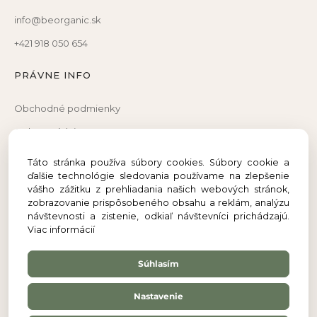
info@beorganic.sk
+421 918 050 654
PRÁVNE INFO
Obchodné podmienky
Ochrana údajov
Reklamačný poriadok
Táto stránka používa súbory cookies. Súbory cookie a
ďalšie technológie sledovania používame na zlepšenie
Reklamačný formulár
vášho zážitku z prehliadania našich webových stránok,
Odstúpenie od zmluvy
zobrazovanie prispôsobeného obsahu a reklám, analýzu
návštevnosti a zistenie, odkiaľ návštevníci prichádzajú.
Viac informácií
Súhlasím
Nastavenie