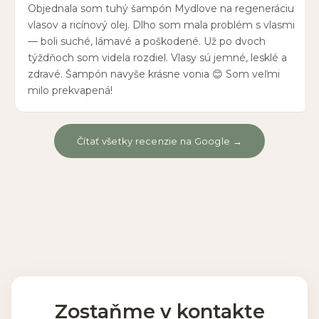
Objednala som tuhý šampón Mydlove na regeneráciu
vlasov a ricínový olej. Dlho som mala problém s vlasmi
— boli suché, lámavé a poškodené. Už po dvoch
týždňoch som videla rozdiel. Vlasy sú jemné, lesklé a
zdravé. Šampón navyše krásne vonia 😊 Som veľmi
milo prekvapená!
Čítať všetky recenzie na Google →
Zostaňme v kontakte