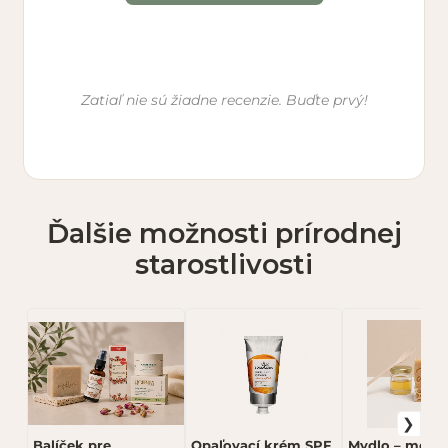
Vaše meno *
Zatiaľ nie sú žiadne recenzie. Buďte prvý!
E-mail (nebude zverejnený)
Ďalšie možnosti prírodnej
Hodnotenie *
starostlivosti
★
★
★
★
★
Vaša recenzia *
Balíček pre
Opaľovací krém SPF
Mydlo – med 