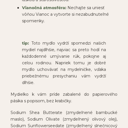
Vianočná atmosféra:
Nechajte sa uniesť
vôňou Vianoc a vytvorte si nezabudnuteľné
spomienky.
tip:
Toto mydlo vydrží spomedzi našich
mydiel najdlhšie, najviac sa preto hodí na
každodenné umývanie rúk, pokojne aj
celou rodinou. Napriek tomu je dobré
mydlo uchovávať na mydelničke, vďaka
priebežnému presychaniu vám vydrží
dlhšie.
Mydielko k vám príde zabalené do papierového
pásika s popisom, bez krabičky.
Sodium Shea Butterate (zmydeľnené bambucké
maslo), Sodium Olivate (zmydeľnený olivový olej),
Sodium Sunflowerseedate (zmydeľnený slnečnicový