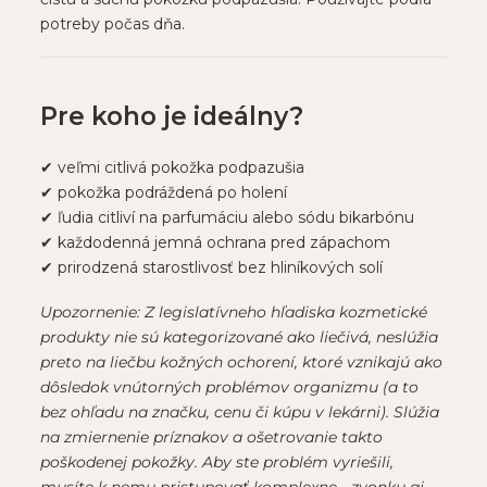
potreby počas dňa.
Pre koho je ideálny?
✔ veľmi citlivá pokožka podpazušia
✔ pokožka podráždená po holení
✔ ľudia citliví na parfumáciu alebo sódu bikarbónu
✔ každodenná jemná ochrana pred zápachom
✔ prirodzená starostlivosť bez hliníkových solí
Upozornenie: Z legislatívneho hľadiska kozmetické
produkty nie sú kategorizované ako liečivá, neslúžia
preto na liečbu kožných ochorení, ktoré vznikajú ako
dôsledok vnútorných problémov organizmu (a to
bez ohľadu na značku, cenu či kúpu v lekárni). Slúžia
na zmiernenie príznakov a ošetrovanie takto
poškodenej pokožky. Aby ste problém vyriešili,