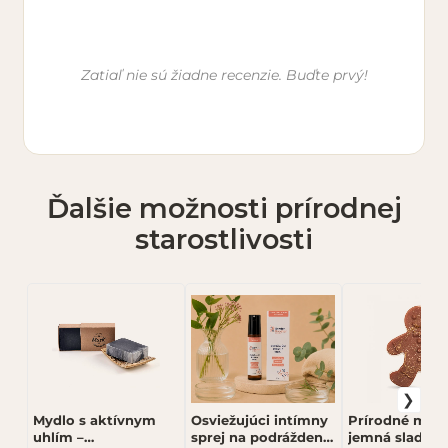
Vaše meno *
Zatiaľ nie sú žiadne recenzie. Buďte prvý!
E-mail (nebude zverejnený)
Ďalšie možnosti prírodnej
Hodnotenie *
starostlivosti
★
★
★
★
★
Vaša recenzia *
Mydlo s aktívnym
Osviežujúci intímny
Prírodné mydl
uhlím –
sprej na podráždenie
jemná sladká 