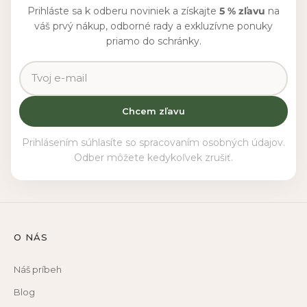
Prihláste sa k odberu noviniek a získajte
5 % zľavu
na
váš prvý nákup, odborné rady a exkluzívne ponuky
priamo do schránky.
Chcem zľavu
Prihlásením súhlasíte so spracovaním osobných údajov.
Odber môžete kedykoľvek zrušiť.
O NÁS
Náš príbeh
Blog