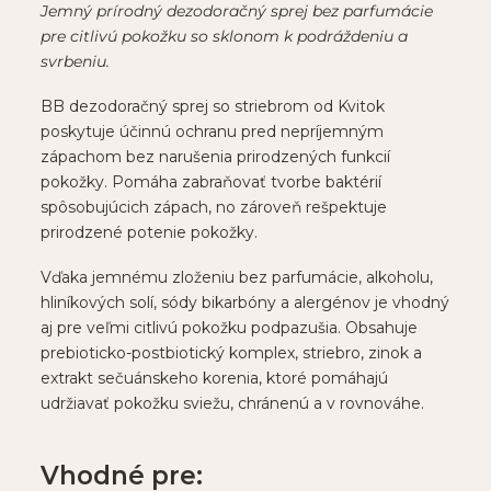
Jemný prírodný dezodoračný sprej bez parfumácie
pre citlivú pokožku so sklonom k podráždeniu a
svrbeniu.
BB dezodoračný sprej so striebrom od
Kvitok
poskytuje účinnú ochranu pred nepríjemným
zápachom bez narušenia prirodzených funkcií
pokožky. Pomáha zabraňovať tvorbe baktérií
spôsobujúcich zápach, no zároveň rešpektuje
prirodzené potenie pokožky.
Vďaka jemnému zloženiu bez parfumácie, alkoholu,
hliníkových solí, sódy bikarbóny a alergénov je vhodný
aj pre veľmi citlivú pokožku podpazušia. Obsahuje
prebioticko-postbiotický komplex, striebro, zinok a
extrakt sečuánskeho korenia, ktoré pomáhajú
udržiavať pokožku sviežu, chránenú a v rovnováhe.
Vhodné pre: