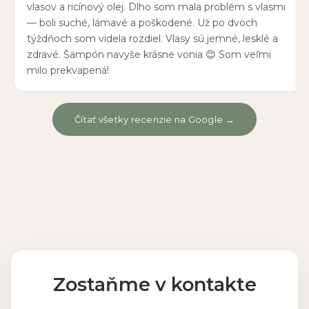
vlasov a ricínový olej. Dlho som mala problém s vlasmi
— boli suché, lámavé a poškodené. Už po dvoch
týždňoch som videla rozdiel. Vlasy sú jemné, lesklé a
zdravé. Šampón navyše krásne vonia 😊 Som veľmi
milo prekvapená!
Čítať všetky recenzie na Google →
Zostaňme v kontakte