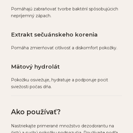
Pomáhajú zabraňovať tvorbe baktérií spôsobujúcich
nepríjemný zápach.
Extrakt sečuánskeho korenia
Pomáha zmierňovať citlivosť a diskomfort pokožky.
Mätový hydrolát
Pokožku osviežuje, hydratuje a podporuje pocit
sviežosti počas dňa.
Ako používať?
Nastriekajte primerané množstvo dezodorantu na
čistú a suchú pokožku podpazušia. Používajte podľa