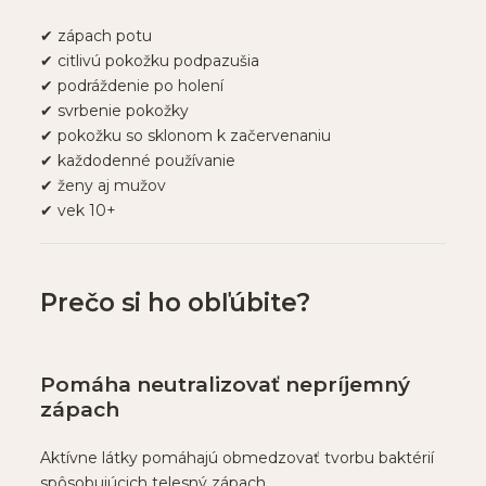
✔ zápach potu
✔ citlivú pokožku podpazušia
✔ podráždenie po holení
✔ svrbenie pokožky
✔ pokožku so sklonom k začervenaniu
✔ každodenné používanie
✔ ženy aj mužov
✔ vek 10+
Prečo si ho obľúbite?
Pomáha neutralizovať nepríjemný
zápach
Aktívne látky pomáhajú obmedzovať tvorbu baktérií
spôsobujúcich telesný zápach.