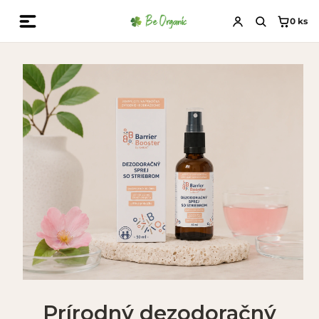
0
ks
Prírodný dezodoračný