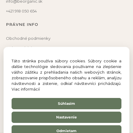
info@beorganic.sk
+421 918 050 654
PRÁVNE INFO
Obchodné podmienky
Ochrana údajov
Reklamačný poriadok
Táto stránka používa súbory cookies. Súbory cookie a
ďalšie technológie sledovania používame na zlepšenie
Reklamačný formulár
vášho zážitku z prehliadania našich webových stránok,
Odstúpenie od zmluvy
zobrazovanie prispôsobeného obsahu a reklám, analýzu
návštevnosti a zistenie, odkiaľ návštevníci prichádzajú.
Viac informácií
Súhlasím
Nastavenie
Odmietam