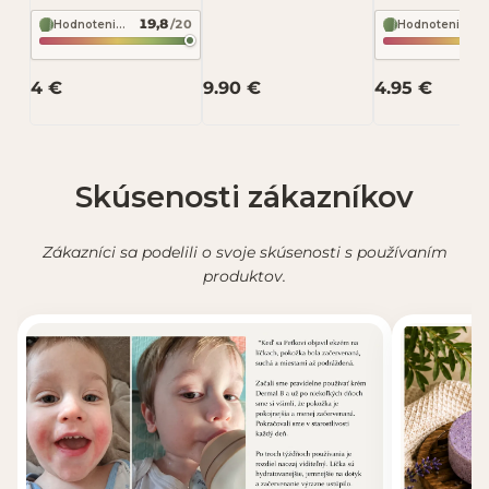
problematická pleť
a komfort intímnych
Soaphoria Per
19,8
/20
100 g – Musk Čierne
partií 50 ml – Kvitok
Hodnotenie zloženia podľa INCI Beauty
Hodnotenie zloženia podľa INCI Beauty
Odoslať recenziu
zlato
BB
4 €
9.90 €
4.95 €
Recenzia bude zverejnená po schválení.
Skúsenosti zákazníkov
Zákazníci sa podelili o svoje skúsenosti s používaním
produktov.