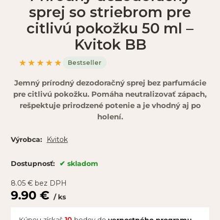
sprej so striebrom pre
citlivú pokožku 50 ml –
Kvitok BB
★★★★★
Bestseller
Jemný prírodný dezodoračný sprej bez parfumácie
pre citlivú pokožku. Pomáha neutralizovať zápach,
rešpektuje prirodzené potenie a je vhodný aj po
holení.
Kvitok
Výrobca:
skladom
Dostupnosť:
8.05
€
bez DPH
9.90
€
ks
Kúpou získaš
10
bodov do
vernostného programu.