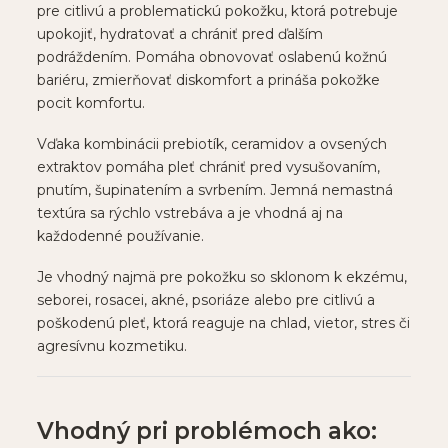
pre citlivú a problematickú pokožku, ktorá potrebuje
upokojiť, hydratovať a chrániť pred ďalším
podráždením. Pomáha obnovovať oslabenú kožnú
bariéru, zmierňovať diskomfort a prináša pokožke
pocit komfortu.
Vďaka kombinácii prebiotík, ceramidov a ovsených
extraktov pomáha pleť chrániť pred vysušovaním,
pnutím, šupinatením a svrbením. Jemná nemastná
textúra sa rýchlo vstrebáva a je vhodná aj na
každodenné používanie.
Je vhodný najmä pre pokožku so sklonom k ekzému,
seborei, rosacei, akné, psoriáze alebo pre citlivú a
poškodenú pleť, ktorá reaguje na chlad, vietor, stres či
agresívnu kozmetiku.
Vhodný pri problémoch ako: