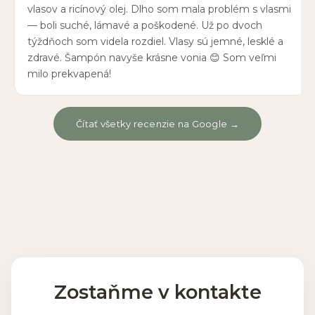
vlasov a ricínový olej. Dlho som mala problém s vlasmi
— boli suché, lámavé a poškodené. Už po dvoch
týždňoch som videla rozdiel. Vlasy sú jemné, lesklé a
zdravé. Šampón navyše krásne vonia 😊 Som veľmi
milo prekvapená!
Čítať všetky recenzie na Google →
Zostaňme v kontakte