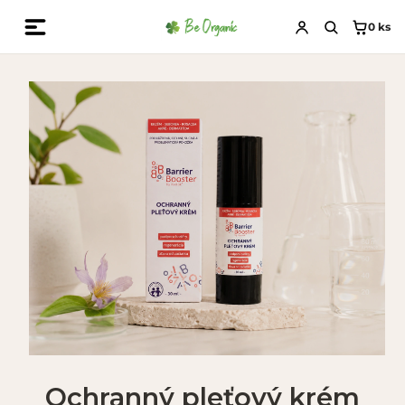
0
ks
Ochranný pleťový krém