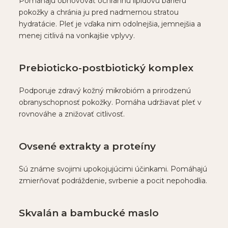
Pomáhajú obnovovať ochrannú lipidovú bariéru
pokožky a chránia ju pred nadmernou stratou
hydratácie. Pleť je vďaka nim odolnejšia, jemnejšia a
menej citlivá na vonkajšie vplyvy.
Prebioticko-postbiotický komplex
Podporuje zdravý kožný mikrobióm a prirodzenú
obranyschopnosť pokožky. Pomáha udržiavať pleť v
rovnováhe a znižovať citlivosť.
Ovsené extrakty a proteíny
Sú známe svojimi upokojujúcimi účinkami. Pomáhajú
zmierňovať podráždenie, svrbenie a pocit nepohodlia.
Skvalán a bambucké maslo