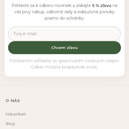
Prihláste sa k odberu noviniek a získajte
5 % zľavu
na
váš prvý nákup, odborné rady a exkluzívne ponuky
priamo do schránky.
Chcem zľavu
Prihlásením súhlasíte so spracovaním osobných údajov.
Odber môžete kedykoľvek zrušiť.
O NÁS
Náš príbeh
Blog