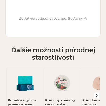
Vaše meno *
Zatiaľ nie sú žiadne recenzie. Buďte prvý!
E-mail (nebude zverejnený)
Ďalšie možnosti prírodnej
Hodnotenie *
starostlivosti
★
★
★
★
★
Vaša recenzia *
Prírodné mydlo –
Prírodný krémový
Prírodné mydl
jemné čistenie
deodorant –
ružovou