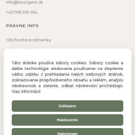
info@beorganic.sk
+421 918 050 654
PRÁVNE INFO
Obchodné podmienky
Ochrana údajov
Reklamačný poriadok
Táto stránka používa súbory cookies. Súbory cookie a
ďalšie technológie sledovania používame na zlepšenie
Reklamačný formulár
vášho zážitku z prehliadania našich webových stránok,
Odstúpenie od zmluvy
zobrazovanie prispôsobeného obsahu a reklám, analýzu
návštevnosti a zistenie, odkiaľ návštevníci prichádzajú.
Viac informácií
Súhlasím
Nastavenie
Odmietam