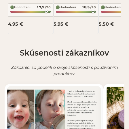
pokožky 110 g –
tropická vôňa 50 ml
himalájskou s
17,9
18,5
/20
/20
Soaphoria Muž
– Soaphoria
čistenie a det
Hodnotenie zloženia podľa INCI Beauty
Hodnotenie zloženia podľa INCI Beauty
Hodnotenie zloženia podľa INCI Beauty
Odoslať recenziu
Tropicana
pokožky 100 g
Mydlove
4.95 €
5.95 €
5.50 €
Recenzia bude zverejnená po schválení.
Skúsenosti zákazníkov
Zákazníci sa podelili o svoje skúsenosti s používaním
produktov.