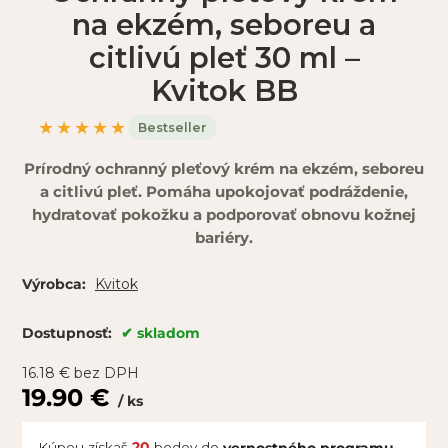
na ekzém, seboreu a
citlivú pleť 30 ml –
Kvitok BB
★★★★★
Bestseller
Prírodný ochranný pleťový krém na ekzém, seboreu
a citlivú pleť. Pomáha upokojovať podráždenie,
hydratovať pokožku a podporovať obnovu kožnej
bariéry.
Kvitok
Výrobca:
skladom
Dostupnosť:
16.18
€
bez DPH
19.90
€
ks
Kúpou získaš
20
bodov do
vernostného programu.