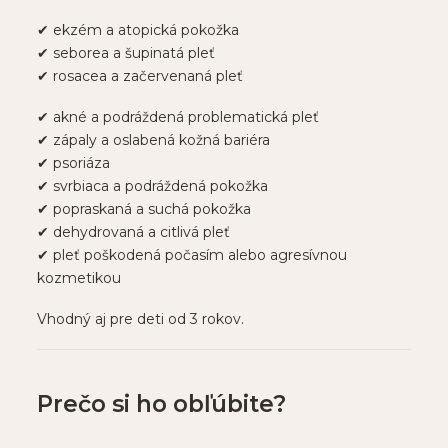
✔ ekzém a atopická pokožka
✔ seborea a šupinatá pleť
✔ rosacea a začervenaná pleť
✔ akné a podráždená problematická pleť
✔ zápaly a oslabená kožná bariéra
✔ psoriáza
✔ svrbiaca a podráždená pokožka
✔ popraskaná a suchá pokožka
✔ dehydrovaná a citlivá pleť
✔ pleť poškodená počasím alebo agresívnou
kozmetikou
Vhodný aj pre deti od 3 rokov.
Prečo si ho obľúbite?