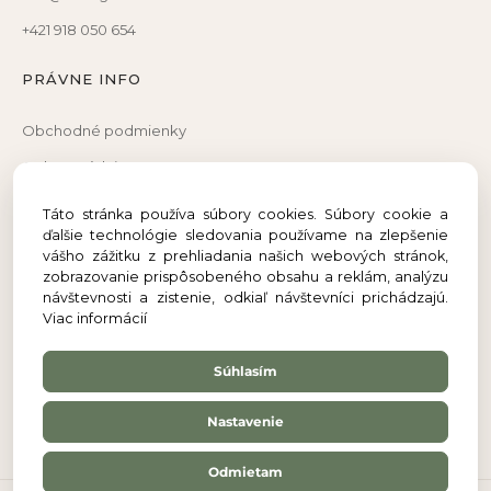
+421 918 050 654
PRÁVNE INFO
Obchodné podmienky
Ochrana údajov
Reklamačný poriadok
Táto stránka používa súbory cookies. Súbory cookie a
ďalšie technológie sledovania používame na zlepšenie
Reklamačný formulár
vášho zážitku z prehliadania našich webových stránok,
Odstúpenie od zmluvy
zobrazovanie prispôsobeného obsahu a reklám, analýzu
návštevnosti a zistenie, odkiaľ návštevníci prichádzajú.
Viac informácií
Súhlasím
Nastavenie
Odmietam