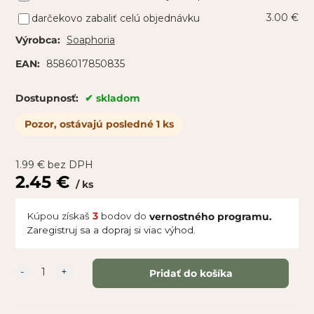
3.00 €
darčekovo zabaliť celú objednávku
Soaphoria
Výrobca:
8586017850835
EAN:
skladom
Dostupnosť:
Pozor, ostávajú posledné 1 ks
1.99
€
bez DPH
2.45
€
ks
Kúpou získaš
3
bodov do
vernostného programu.
Zaregistruj sa a dopraj si viac výhod.