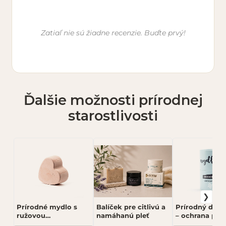
Vaše meno *
Zatiaľ nie sú žiadne recenzie. Buďte prvý!
E-mail (nebude zverejnený)
Ďalšie možnosti prírodnej
Hodnotenie *
starostlivosti
★
★
★
★
★
Vaša recenzia *
Prírodné mydlo s
Balíček pre citlivú a
Prírodný deod
ružovou
namáhanú pleť
– ochrana prot
himalájskou soľou –
zápachu, sviež