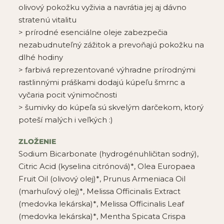
olivový pokožku vyživia a navrátia jej aj dávno
stratenú vitalitu
> prírodné esenciálne oleje zabezpečia
nezabudnuteľný zážitok a
prevoňajú
pokožku na
dlhé hodiny
> farbivá reprezentované výhradne prírodnými
rastlinnými práškami dodajú kúpeľu šmrnc a
vyčaria pocit výnimočnosti
>
šumivky
do kúpeľa sú skvelým darčekom, ktorý
poteší malých i veľkých
:)
ZLOŽENIE
Sodium Bicarbonate (hydrogénuhličitan sodný),
Citric Acid (kyselina citrónová)*, Olea Europaea
Fruit Oil (olivový olej)*, Prunus Armeniaca Oil
(marhuľový olej)*, Melissa Officinalis Extract
(medovka lekárska)*, Melissa Officinalis Leaf
(medovka lekárska)*, Mentha Spicata Crispa