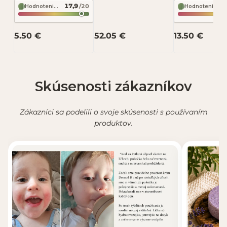
17,9
/20
čistenie a detox
stredomorská
Hodnotenie zloženia podľa INCI Beauty
Hodnotenie zloženia podľa INCI Beauty
Odoslať recenziu
pokožky 100 g –
27 g –Mydlove
Mydlove
Stredom
5.50 €
52.05 €
13.50 €
Recenzia bude zverejnená po schválení.
Skúsenosti zákazníkov
Zákazníci sa podelili o svoje skúsenosti s používaním
produktov.