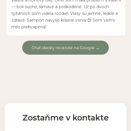
vlasov a ricínový olej. Dlho som mala problém s vlasmi
— boli suché, lámavé a poškodené. Už po dvoch
týždňoch som videla rozdiel. Vlasy sú jemné, lesklé a
zdravé. Šampón navyše krásne vonia 😊 Som veľmi
milo prekvapená!
Čítať všetky recenzie na Google →
Zostaňme v kontakte