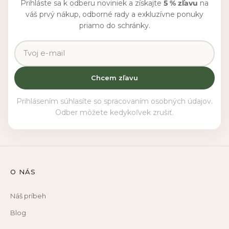
Prihláste sa k odberu noviniek a získajte
5 % zľavu
na
váš prvý nákup, odborné rady a exkluzívne ponuky
priamo do schránky.
Chcem zľavu
Prihlásením súhlasíte so spracovaním osobných údajov.
Odber môžete kedykoľvek zrušiť.
O NÁS
Náš príbeh
Blog