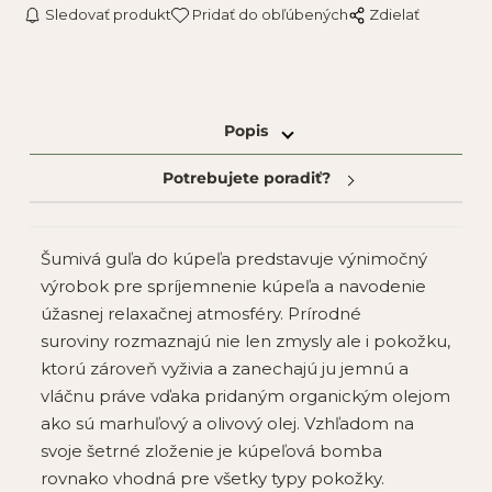
Sledovať produkt
Pridať do obľúbených
Zdielať
Popis
Potrebujete poradiť?
Šumivá guľa do kúpeľa predstavuje
výnimočný
výrobok pre spríjemnenie kúpeľa a navodenie
úžasnej relaxačnej atmosféry
.
Prírodné
suroviny
rozmaznajú nie len zmysly ale i pokožku,
ktorú zároveň
vyživia a zanechajú
ju
jemnú a
vláčnu
práve vďaka pridaným
organickým olejom
ako sú marhuľový a olivový olej
. Vzhľadom na
svoje šetrné zloženie je kúpeľová bomba
rovnako
vhodná pre všetky typy pokožky
.