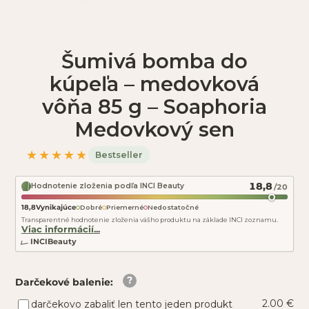
Šumivá bomba do
kúpeľa – medovková
vôňa 85 g – Soaphoria
Medovkový sen
★★★★★
Bestseller
18,8
Hodnotenie zloženia podľa INCI Beauty
/20
18,8
Vynikajúce
Dobré
Priemerné
Nedostatočné
Transparentné hodnotenie zloženia vášho produktu na základe INCI zoznamu.
Viac informácií...
INCIBeauty
Darčekové balenie
:
2.00 €
darčekovo zabaliť len tento jeden produkt