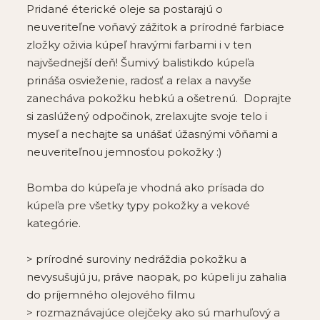
Pridané
éterické oleje sa postarajú o
neuveriteľne voňavý zážitok
a
prírodné farbiace
zložky oživia kúpeľ hravými farbami
i v ten
najvšednejší deň! Šumivý
balistik
do kúpeľa
prináša osvieženie, radosť a relax a navyše
zanecháva pokožku hebkú a ošetrenú.
Doprajte
si zaslúžený odpočinok, zrelaxujte svoje telo i
myseľ a nechajte sa unášať úžasnými vôňami a
neuveriteľnou jemnosťou pokožky :)
Bomba do kúpeľa je vhodná ako
prísada do
kúpeľa pre všetky typy pokožky a vekové
kategórie
.
> prírodné suroviny nedráždia pokožku a
nevysušujú ju, práve naopak, po kúpeli ju zahalia
do príjemného olejového filmu
> rozmaznávajúce olejčeky ako sú marhuľový a