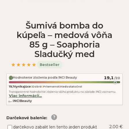
Šumivá bomba do
kúpeľa – medová vôňa
85 g – Soaphoria
Sladučký med
★★★★★
Bestseller
19,1
Hodnotenie zloženia podľa INCI Beauty
/20
19,1
Vynikajúce
Dobré
Priemerné
Nedostatočné
Transparentné hodnotenie zloženia vášho produktu na základe INCI zoznamu.
Viac informácií...
INCIBeauty
Darčekové balenie
:
2.00 €
darčekovo zabaliť len tento jeden produkt