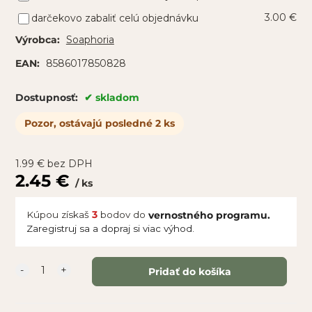
3.00 €
darčekovo zabaliť celú objednávku
Soaphoria
Výrobca:
8586017850828
EAN:
skladom
Dostupnosť:
Pozor, ostávajú posledné 2 ks
1.99
€
bez DPH
2.45
€
ks
Kúpou získaš
3
bodov do
vernostného programu.
Zaregistruj sa a dopraj si viac výhod.