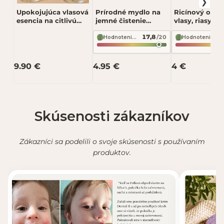
Upokojujúca vlasová
Prírodné mydlo na
Ricínový olej 
esencia na citlivú
jemné čistenie
vlasy, riasy a 
pokožku hlavy 50 ml
pokožky – sladká
– rast a posiln
17,8
/20
– Kvitok BB
zimná vôňa 85 g –
ml – Soaphori
Hodnotenie zloženia podľa INCI Beauty
Hodnotenie zloženia podľa INCI Beauty
Odoslať recenziu
Soaphoria Voňavý
strom
9.90 €
4.95 €
4 €
Recenzia bude zverejnená po schválení.
Skúsenosti zákazníkov
Zákazníci sa podelili o svoje skúsenosti s používaním
produktov.