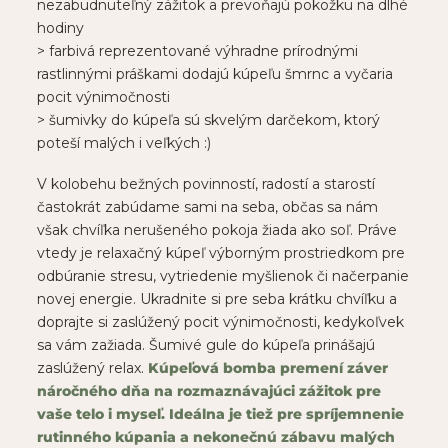
nezabudnuteľný zážitok a prevoňajú pokožku na dlhé
hodiny
> farbivá reprezentované výhradne prírodnými
rastlinnými práškami dodajú kúpeľu šmrnc a vyčaria
pocit výnimočnosti
> šumivky do kúpeľa sú skvelým darčekom, ktorý
poteší malých i veľkých :)
V kolobehu bežných povinností, radostí a starostí
častokrát zabúdame sami na seba, občas sa nám
však chvíľka nerušeného pokoja žiada ako soľ. Práve
vtedy je relaxačný kúpeľ výborným prostriedkom pre
odbúranie stresu, vytriedenie myšlienok či načerpanie
novej energie. Ukradnite si pre seba krátku chvíľku a
doprajte si zaslúžený pocit výnimočnosti, kedykoľvek
sa vám zažiada. Šumivé gule do kúpeľa prinášajú
zaslúžený relax.
Kúpeľová bomba premení záver
náročného dňa na rozmaznávajúci zážitok pre
vaše telo i myseľ. Ideálna je tiež pre spríjemnenie
rutinného kúpania a nekonečnú zábavu malých