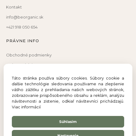
Kontakt
info@beorganic.sk
+421 918 050 654
PRÁVNE INFO
Obchodné podmienky
Ochrana údajov
Reklamačný poriadok
Táto stránka používa súbory cookies. Súbory cookie a
ďalšie technológie sledovania používame na zlepšenie
Reklamačný formulár
vášho zážitku z prehliadania našich webových stránok,
Odstúpenie od zmluvy
zobrazovanie prispôsobeného obsahu a reklám, analýzu
návštevnosti a zistenie, odkiaľ návštevníci prichádzajú.
Viac informácií
Súhlasím
Nastavenie