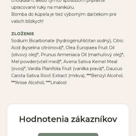
chodidlám, alebo týmto spôsobom pripravte
upracované ruky na manikúru.
Bomba do kúpeľa je tiež výborným darčekom pre
vašich blízkych!
ZLOŽENIE
Sodium Bicarbonate (hydrogénuhličitan sodný), Citric
Acid (kyselina citrónová)*, Olea Europaea Fruit Oil
(olivový olej)*, Prunus Armeniaca Oil (marhuľový olej)*,
Mel powder(včelí med)*, Avena Sativa Kernel Meal
(ovos)*, Vanilla Planifolia Fruit (vanilka pravá)*, Daucus
Carota Sativa Root Extract (mrkva), ***Benzyl Alcohol,
***Anise Alcohol, ***Linalool
Hodnotenia zákazníkov