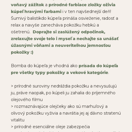
voňavý zážitok
a
prírodné farbiace zložky oživia
kúpeľ hravými farbami
i v ten najvšednejší deň!
Šumivý balistikdo kúpeľa prináša osvieženie, radosť a
relax a navyše zanecháva pokožku hebkú a
ošetrenú.
Doprajte si zaslúžený odpočinok,
zrelaxujte svoje telo i myseľ a nechajte sa unášať
úžasnými vôňami a neuveriteľnou jemnosťou
pokožky :)
Bomba do kúpeľa je vhodná ako
prísada do kúpeľa
pre všetky typy pokožky a vekové kategórie
.
> prírodné suroviny nedráždia pokožku a nevysušujú
ju, práve naopak, po kúpeli ju zahalia do príjemného
olejového filmu
> rozmaznávajúce olejčeky ako sú marhuľový a
olivový pokožku vyživia a navrátia jej aj dávno stratenú
vitalitu
> prírodné esenciálne oleje zabezpečia