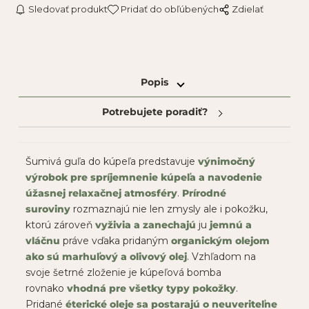
Sledovať produkt
Pridať do obľúbených
Zdielať
Popis
Potrebujete poradiť?
Šumivá guľa do kúpeľa predstavuje
výnimočný
výrobok pre spríjemnenie kúpeľa a navodenie
úžasnej relaxačnej atmosféry
.
Prírodné
suroviny
rozmaznajú nie len zmysly ale i pokožku,
ktorú zároveň
vyživia a zanechajú
ju
jemnú a
vláčnu
práve vďaka pridaným
organickým olejom
ako sú marhuľový a olivový olej
. Vzhľadom na
svoje šetrné zloženie je kúpeľová bomba
rovnako
vhodná pre všetky typy pokožky
.
Pridané
éterické oleje sa postarajú o neuveriteľne