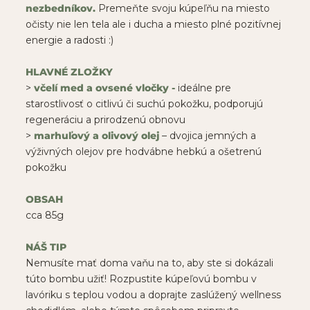
nezbedníkov.
Premeňte svoju kúpeľňu na miesto
očisty nie len tela ale i ducha a miesto plné pozitívnej
energie a radosti :)
HLAVNÉ ZLOŽKY
>
včelí med a ovsené vločky -
ideálne pre
starostlivosť o citlivú či suchú pokožku, podporujú
regeneráciu a prirodzenú obnovu
>
marhuľový a olivový olej
– dvojica jemných a
výživných olejov pre hodvábne hebkú a ošetrenú
pokožku
OBSAH
cca 85g
NÁŠ TIP
Nemusíte mať doma vaňu na to, aby ste si dokázali
túto bombu užiť! Rozpustite kúpeľovú bombu v
lavóriku s teplou vodou a doprajte zaslúžený wellness