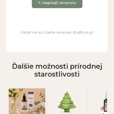
✎ Napísať recenziu
Vaše meno *
Zatiaľ nie sú žiadne recenzie. Buďte prvý!
E-mail (nebude zverejnený)
Ďalšie možnosti prírodnej
Hodnotenie *
starostlivosti
★
★
★
★
★
Vaša recenzia *