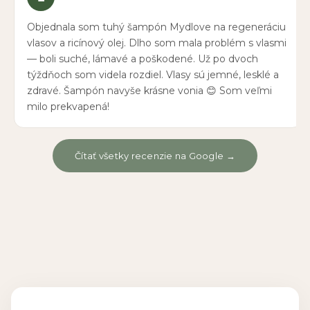
Objednala som tuhý šampón Mydlove na regeneráciu
vlasov a ricínový olej. Dlho som mala problém s vlasmi
— boli suché, lámavé a poškodené. Už po dvoch
týždňoch som videla rozdiel. Vlasy sú jemné, lesklé a
zdravé. Šampón navyše krásne vonia 😊 Som veľmi
milo prekvapená!
Čítať všetky recenzie na Google →