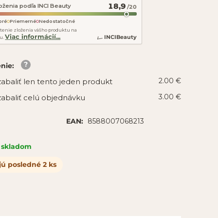
18,9
oženia podľa INCI Beauty
/20
bré
Priemerné
Nedostatočné
tenie zloženia vášho produktu na
Viac informácií...
INCIBeauty
u.
enie
:
2.00 €
abaliť len tento jeden produkt
3.00 €
abaliť celú objednávku
8588007068213
EAN:
skladom
jú posledné 2 ks