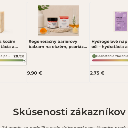
s kozím
Regeneračný bariérový
Hydrogélové náp
tácia a
balzam na ekzém, psoriázu
oči – hydratácia 
100 g–
a suchú pokožku 60 ml –
– two Hydrogel E
20
/20
Hodnotenie zloženia podľa INCI Beauty
cké maslo
Kvitok BB
9.90 €
2.75 €
po schválení.
Skúsenosti zákazníkov
Zákazníci sa podelili o svoje skúsenosti s používaním produ