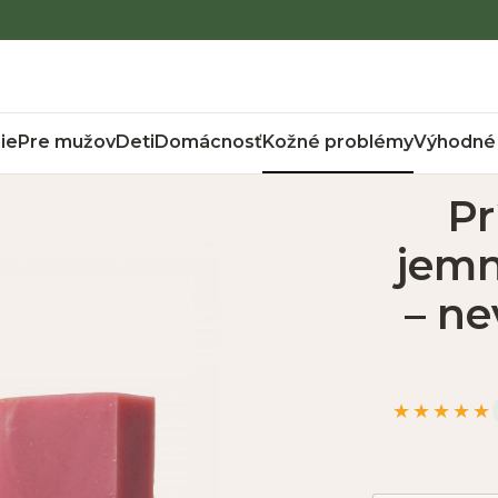
ie
Pre mužov
Deti
Domácnosť
Kožné problémy
Výhodné 
Pr
jemn
– ne
★★★★★