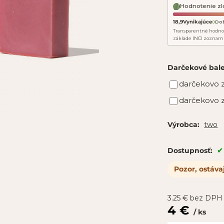
Hodnotenie zl
18,9
Vynikajúce
Do
Transparentné hodno
základe INCI zoznam
Darčekové bal
darčekovo z
darčekovo z
two
Výrobca:
Dostupnosť:
Pozor, ostáva
3.25
€
bez DPH
4
€
ks