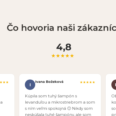
Čo hovoria naši zákazníc
4,8
★★★★★
Ivana Božeková
★★★
★★★★★
I
Kúpila som tuhý šampón s
Ob
 a
levanduľou a mikrostriebrom a som
ko
s ním veľmi spokojná 🙂 Nikdy som
so
neskúšala tuhé šampóny, ale som
pr