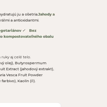
ydratujú ju a ošetria.
Jahody a
rálmi a antioxidantmi.
egetariánov
✓
Bez
 do kompostovateľného obalu
uky aj celé telo.
ový olej), Butyrospermum
it Extract (jahodový extrakt),
aria Vesca Fruit Powder
rbivo), Kaolin (íl).