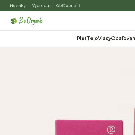
Novinky
Výpredaj
Obľúbené
|
|
|
Pleť
Telo
Vlasy
Opaľovan