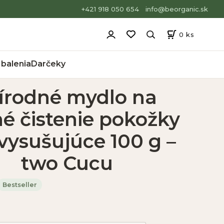
+421 918 050 654
info@beorganic.sk
0
ks
balenia
Darčeky
írodné mydlo na
é čistenie pokožky
vysušujúce 100 g –
two Cucu
Bestseller