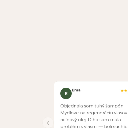
Ema
★★
E
Objednala som tuhý šampón
Mydlove na regeneráciu vlasov
ricínový olej. Dlho som mala
❮
problém s vlasmi — boli suché,