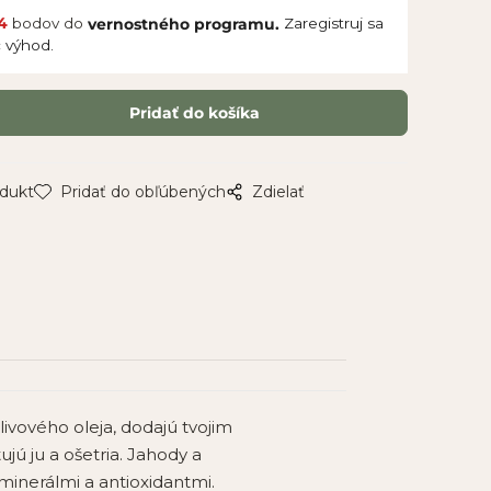
4
bodov do
Zaregistruj sa
vernostného programu.
c výhod.
odukt
Pridať do obľúbených
Zdielať
vového oleja, dodajú tvojim
ujú ju a ošetria. Jahody a
minerálmi a antioxidantmi.