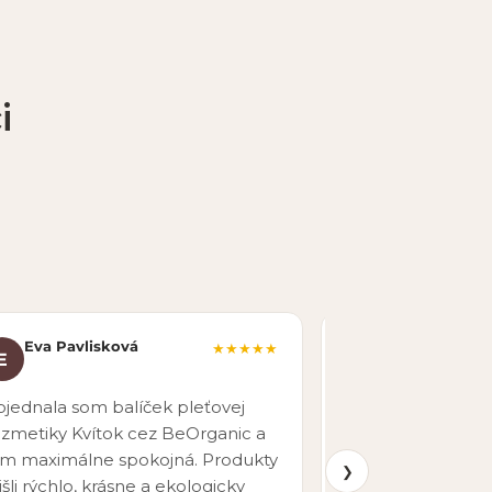
i
Eva Pavlisková
Martin Nova
★★★★★
E
M
pred 7 mesiacmi
jednala som balíček pleťovej
Rýchle vybavenie
zmetiky Kvítok cez BeOrganic a
doručenie. Širok
m maximálne spokojná. Produkty
produktov aj pr
❯
išli rýchlo, krásne a ekologicky
objednávať znova