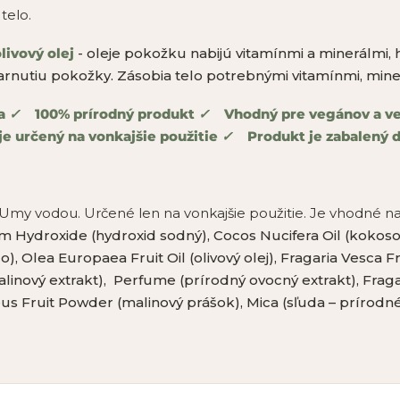
telo.
livový olej
- oleje pokožku nabijú vitamínmi a minerálmi, h
tarnutiu pokožky. Zásobia telo potrebnými vitamínmi, mine
a
✓
100% prírodný produkt
✓
Vhodný pre vegánov a v
je určený na vonkajšie použitie
✓
Produkt je zabalený
Umy vodou. Určené len na vonkajšie použitie. Je vhodné na r
m Hydroxide (hydroxid sodný), Cocos Nucifera Oil (kokos
 Olea Europaea Fruit Oil (olivový olej), Fragaria Vesca Fru
alinový extrakt), Perfume (prírodný ovocný extrakt), Frag
s Fruit Powder (malinový prášok), Mica (sľuda – prírodné fa