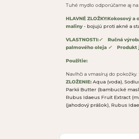
Tuhé mydlo odporúčame aj na 
HLAVNÉ ZLOŽKY:
Kokosový a o
maliny
- bojujú proti akné a s
VLASTNOSTI:
✓
Ručná výrob
palmového oleja
✓
Produkt 
Použitie:
Navlhči a vmasíruj do pokožky. 
ZLOŽENIE:
Aqua (voda), Sodiu
Parkii Butter (bambucké maslo),
Rubus Idaeus Fruit Extract (m
(jahodový prášok), Rubus Idaeu