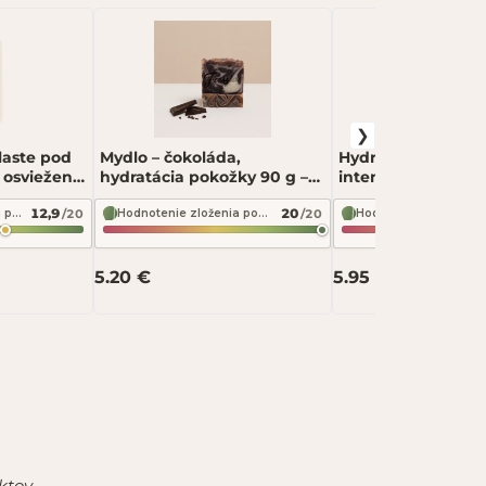
laste pod
Mydlo – čokoláda,
Hydratačný krém n
a osvieženie
hydratácia pokožky 90 g –
intenzívna výživa 
ye Mask
Fressia
Soaphoria Happy 
12,9
20
/20
/20
Hodnotenie zloženia podľa INCI Beauty
Hodnotenie zloženia podľa INCI Beauty
5.20 €
5.95 €
ktov.