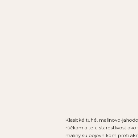
Klasické tuhé, malinovo-jahod
rúčkam a telu starostlivosť ako 
maliny sú bojovníkom proti akn