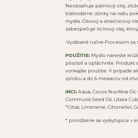
Neobsahuje palmový olej, zlože
blahodárne účinky na našu pok
mydla. Olivový a slnečnicový 
zabezpečuje ricínový olej, ktor
•Vyrábané ručne•Procesom za st
POUŽITIE:
Mydlo naneste krúži
pôsobiť a opláchnite. Produkt s
vonkajšie použitie. V prípade 
výrobu a do 6 mesiacov od otv
INCI:
Aqua, Cocos Nucifera Oil,
Communis Seed Oil, Litsea Cu
*Citral, Limonene, Citronellol, G
* prirodzene sa vyskytujúce v 