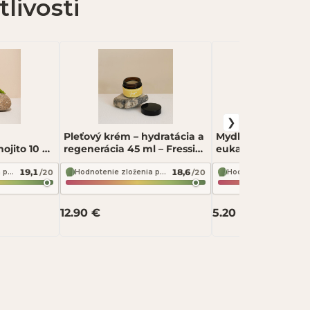
livosti
Pleťový krém – hydratácia a
Mydlo – bahno a
mojito 10 ml
regenerácia 45 ml – Fressia
eukalyptus, čisten
Elixír krásy
pokožky 90 g – Fre
19,1
18,6
/20
/20
Hodnotenie zloženia podľa INCI Beauty
Hodnotenie zloženia podľa INCI Beauty
12.90 €
5.20 €