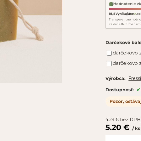
Hodnotenie zl
18,8
Vynikajúce
Do
Transparentné hodno
základe INCI zoznam
Darčekové bal
darčekovo z
darčekovo z
Fress
Výrobca:
Dostupnosť:
Pozor, ostáva
4.23
€
bez DPH
5.20
€
ks