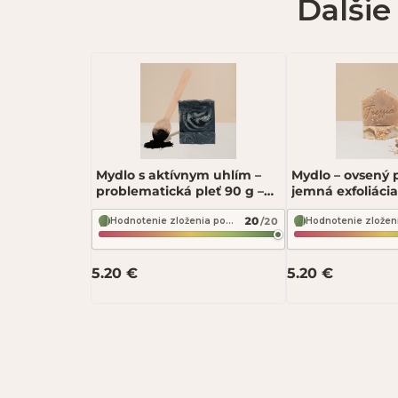
Ďalšie
★
★
★
★
★
Vaša recenzia *
Mydlo s aktívnym uhlím –
Mydlo – ovsený 
problematická pleť 90 g –
jemná exfoliácia
Fressia
Fressia
20
/20
Hodnotenie zloženia podľa INCI Beauty
Odoslať recenziu
5.20 €
5.20 €
Recenzia bude zverejnená 