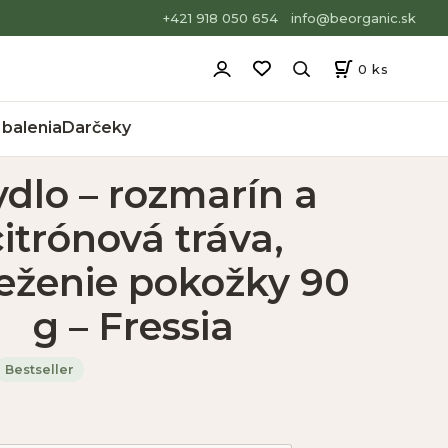
+421 918 050 654
info@beorganic.sk
0
ks
balenia
Darčeky
dlo – rozmarín a
citrónová tráva,
ieženie pokožky 90
g – Fressia
Bestseller