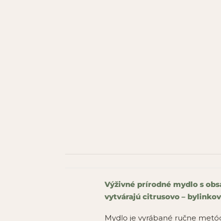
Výživné prírodné mydlo s obs
vytvárajú citrusovo – bylinko
Mydlo je vyrábané ručne metód