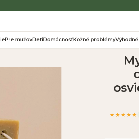
ie
Pre mužov
Deti
Domácnosť
Kožné problémy
Výhodné 
My
osv
★★★★★