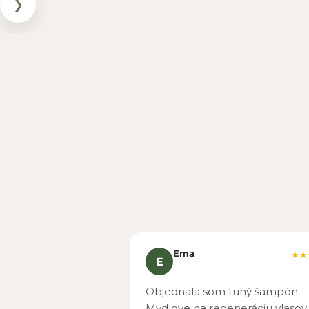
❯
Ema
★★
E
Objednala som tuhý šampón
Mydlove na regeneráciu vlasov