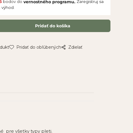
6
bodov do
Zaregistruj sa
vernostného programu.
c výhod.
odukt
Pridať do obľúbených
Zdielať
 pre všetky typy pleti.