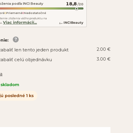
18,8
oženia podľa INCI Beauty
/20
bré
Priemerné
Nedostatočné
tenie zloženia vášho produktu na
Viac informácií...
INCIBeauty
u.
enie
:
2.00 €
abaliť len tento jeden produkt
3.00 €
abaliť celú objednávku
ia
skladom
jú posledné 1 ks