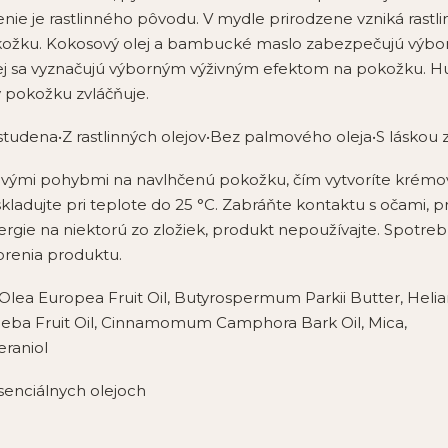
nie je rastlinného pôvodu. V mydle prirodzene vzniká rastli
ožku. Kokosový olej a bambucké maslo zabezpečujú výborn
olej sa vyznačujú výborným výživným efektom na pokožku. H
ý pokožku zvláčňuje.
udena•Z rastlinných olejov•Bez palmového oleja•S láskou 
vými pohybmi na navlhčenú pokožku, čím vytvoríte krémov
kladujte pri teplote do 25 °C. Zabráňte kontaktu s očami, p
alergie na niektorú zo zložiek, produkt nepoužívajte. Spotr
orenia produktu.
 Olea Europea Fruit Oil, Butyrospermum Parkii Butter, Helia
beba Fruit Oil, Cinnamomum Camphora Bark Oil, Mica,
eraniol
esenciálnych olejoch