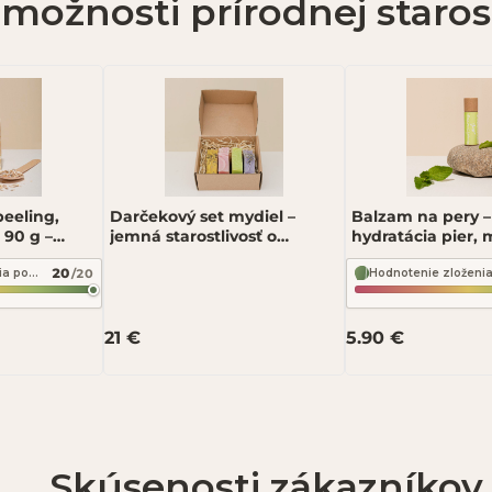
 možnosti prírodnej starost
peeling,
Darčekový set mydiel –
Balzam na pery –
 90 g –
jemná starostlivosť o
hydratácia pier, 
pokožku – Fressia Pastelový
– Fressia Mojito
20
/20
Hodnotenie zloženia podľa INCI Beauty
box
21 €
5.90 €
po schválení.
Skúsenosti zákazníkov