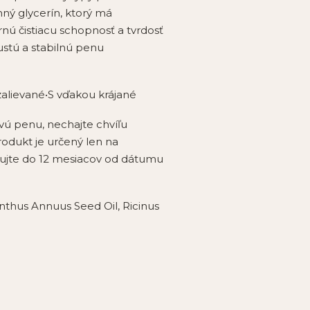
nný glycerín, ktorý má
ú čistiacu schopnosť a tvrdosť
ustú a stabilnú penu
zalievané•S vďakou krájané
ú penu, nechajte chvíľu
rodukt je určený len na
ebujte do 12 mesiacov od dátumu
nthus Annuus Seed Oil, Ricinus