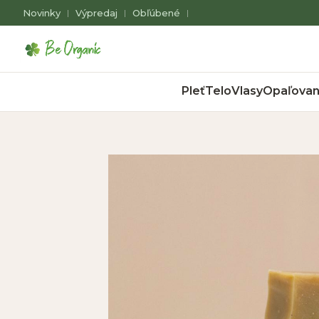
Novinky
Výpredaj
Obľúbené
|
|
|
Pleť
Telo
Vlasy
Opaľovan