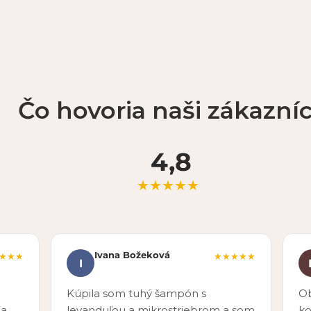
Čo hovoria naši zákazníc
4,8
★★★★★
Ivana Božeková
★★★
★★★★★
I
Kúpila som tuhý šampón s
Ob
 a
levanduľou a mikrostriebrom a som
ko