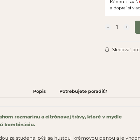
Kúpou získaš
a dopraj si via
Sledovať pr
Popis
Potrebujete poradiť?
ahom rozmarínu a citrónovej trávy, ktoré v mydle
vú kombináciu.
ou za studena, pýši sa hustou krémovou penou a je vhodné