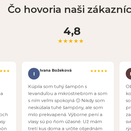
Čo hovoria naši zákazníc
4,8
★★★★★
Ivana Božeková
★★★
★★★★★
I
Kúpila som tuhý šampón s
Ob
 a
levanduľou a mikrostriebrom a som
ko
s ním veľmi spokojná 🙂 Nikdy som
so
neskúšala tuhé šampóny, ale som
pr
voch
milo prekvapená. Výborne pení a
za
asy
vlasy sú po ňom úžasné. Už mám
sv
pón
tretí kus doma a určite objednám
rý