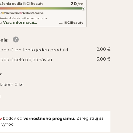
20
oženia podľa INCI Beauty
/20
ré
Priemerné
Nedostatočné
tenie zloženia vášho produktu na
Viac informácií...
INCIBeauty
u.
enie
:
2.00 €
abaliť len tento jeden produkt
3.00 €
abaliť celú objednávku
ia
kladom 0 ks
H
6
bodov do
Zaregistruj sa
vernostného programu.
c výhod.