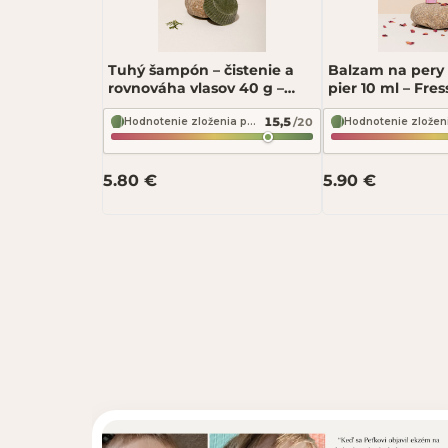
Tuhý šampón – čistenie a
Balzam na pery 
rovnováha vlasov 40 g –
pier 10 ml – Fre
Fressia Bylinkový záhon
15,5
/20
Hodnotenie zloženia podľa INCI Beauty
Odoslať recenziu
5.80 €
5.90 €
Recenzia bude zverejnená 