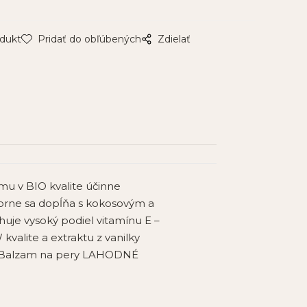
odukt
Pridať do obľúbených
Zdielať
mu v BIO kvalite účinne
ýborne sa dopĺňa s kokosovým a
je vysoký podiel vitamínu E –
alite a extraktu z vanilky
e. Balzam na pery LAHODNÉ