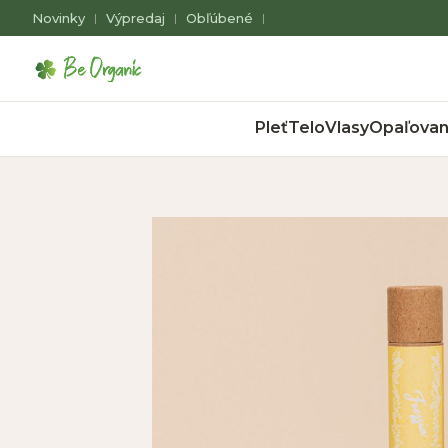
Novinky
Výpredaj
Obľúbené
|
|
|
Pleť
Telo
Vlasy
Opaľovan