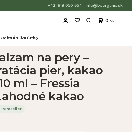
+421 918 050 654
info@beorganic.sk
0
ks
balenia
Darčeky
alzam na pery –
atácia pier, kakao
10 ml – Fressia
Lahodné kakao
Bestseller