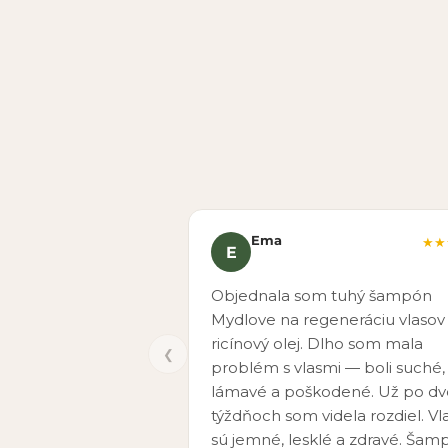
Ema
★★
E
Objednala som tuhý šampón
Mydlove na regeneráciu vlasov
ricínový olej. Dlho som mala
❮
problém s vlasmi — boli suché,
lámavé a poškodené. Už po d
týždňoch som videla rozdiel. Vl
sú jemné, lesklé a zdravé. Šam