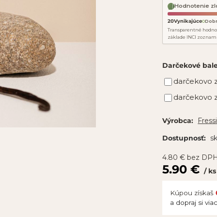
Hodnotenie zl
20
Vynikajúce
Dob
Transparentné hodno
základe INCI zoznam
Darčekové bal
darčekovo z
darčekovo z
Fress
Výrobca:
s
Dostupnosť:
4.80
€
bez DP
5.90
€
ks
Kúpou získaš
a dopraj si via