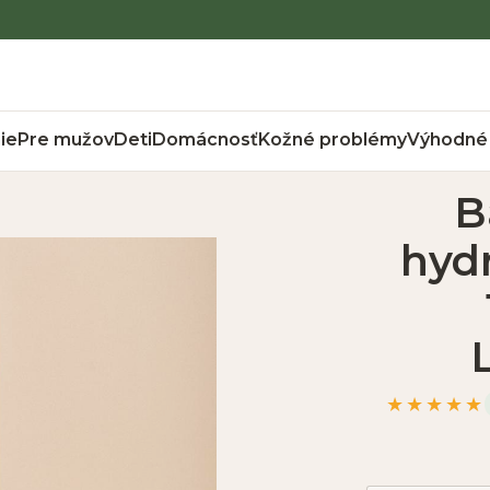
ie
Pre mužov
Deti
Domácnosť
Kožné problémy
Výhodné 
B
hydr
★★★★★