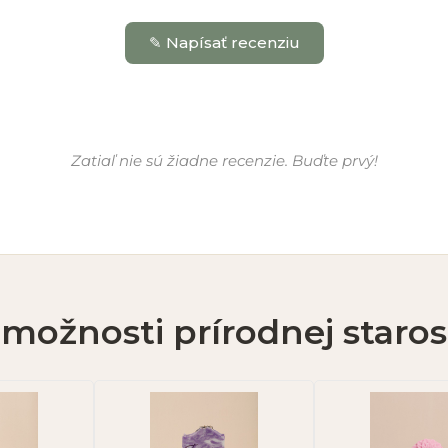
✎ Napísať recenziu
Zatiaľ nie sú žiadne recenzie. Buďte prvý!
ý)
 možnosti prírodnej starost