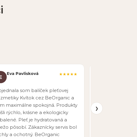
i
Eva Pavlisková
Martin Nova
★★★★★
E
M
pred 7 mesiacmi
jednala som balíček pleťovej
Rýchle vybavenie
zmetiky Kvítok cez BeOrganic a
doručenie. Širok
m maximálne spokojná. Produkty
produktov aj pr
❯
išli rýchlo, krásne a ekologicky
objednávať znova
balené. Pleť je hydratovaná a
iežo pôsobí. Zákaznícky servis bol
chly a ochotný. BeOrganic