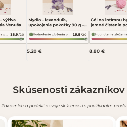
– výživa
Mydlo – levanduľa,
Gél na intímnu h
ssia Venuša
upokojenie pokožky 90 g –
jemné čistenie p
Fressia
g – Fressia Afrodi
18,9
19,8
/20
/20
Hodnotenie zloženia podľa INCI Beauty
Hodnotenie zloženia podľa INCI Beauty
5.20 €
8.80 €
po schválení.
Skúsenosti zákazníkov
Zákazníci sa podelili o svoje skúsenosti s používaním produ