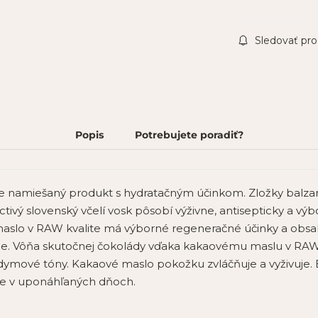
Sledovať pr
Popis
Potrebujete poradiť?
ne namiešaný produkt s hydratačným účinkom. Zložky balza
octivý slovenský včelí vosk pôsobí výživne, antisepticky a v
lo v RAW kvalite má výborné regeneračné účinky a obsahu
e. Vôňa skutočnej čokolády vďaka kakaovému maslu v RAW kv
 dymové tóny. Kakaové maslo pokožku zvláčňuje a vyživuj
e v uponáhľaných dňoch.