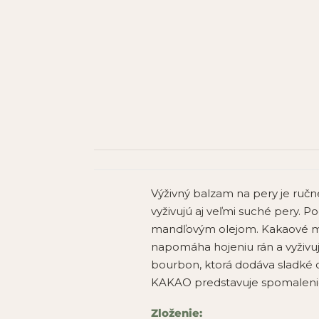
Výživný balzam na pery je ruč
vyživujú aj veľmi suché pery. P
mandľovým olejom. Kakaové mas
napomáha hojeniu rán a vyživuj
bourbon, ktorá dodáva sladké
KAKAO predstavuje spomaleni
Zloženie: