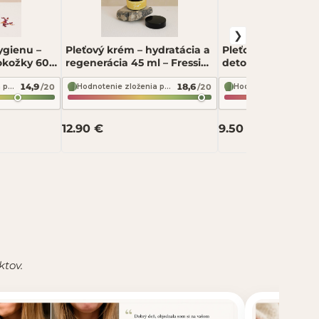
ygienu –
Pleťový krém – hydratácia a
Pleťová maska – či
okožky 60
regenerácia 45 ml – Fressia
detox pleti 45 ml –
ta
Elixír krásy
Zázračný nektár
14,9
18,6
/20
/20
Hodnotenie zloženia podľa INCI Beauty
Hodnotenie zloženia podľa INCI Beauty
12.90 €
9.50 €
ktov.