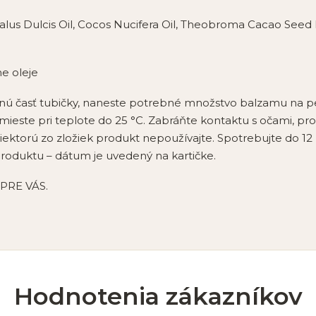
s Dulcis Oil, Cocos Nucifera Oil, Theobroma Cacao Seed But
e oleje
ú časť tubičky, naneste potrebné množstvo balzamu na pe
este pri teplote do 25 °C. Zabráňte kontaktu s očami, prod
 niektorú zo zložiek produkt nepoužívajte. Spotrebujte do 
roduktu – dátum je uvedený na kartičke.
PRE VÁS.
Hodnotenia zákazníkov