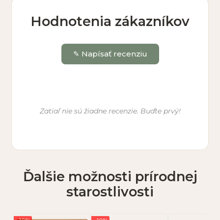
Hodnotenia zákazníkov
✎ Napísať recenziu
Vaše meno *
Zatiaľ nie sú žiadne recenzie. Buďte prvý!
E-mail (nebude zverejnený)
Ďalšie možnosti prírodnej
Hodnotenie *
starostlivosti
★
★
★
★
★
Vaša recenzia *