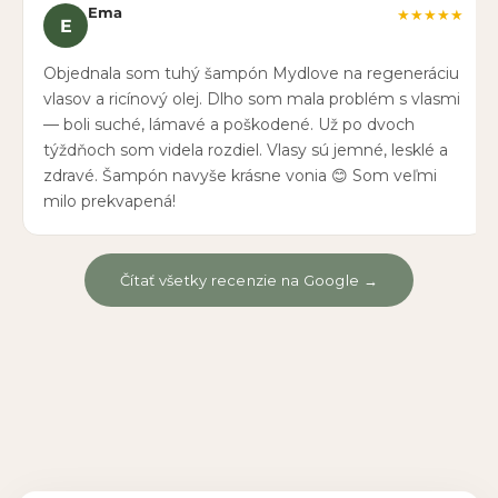
Ema
★★★★★
E
Objednala som tuhý šampón Mydlove na regeneráciu
vlasov a ricínový olej. Dlho som mala problém s vlasmi
— boli suché, lámavé a poškodené. Už po dvoch
týždňoch som videla rozdiel. Vlasy sú jemné, lesklé a
zdravé. Šampón navyše krásne vonia 😊 Som veľmi
milo prekvapená!
Čítať všetky recenzie na Google →