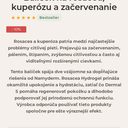
kuperózu a začervenanie
★★★★★
Bestseller
- 10%
Rosacea a kuperóza patria medzi najčastejšie
problémy citlivej pleti. Prejavujú sa začervenaním,
pálením, štípaním, zvýšenou citlivosťou a často aj
viditeľnými rozšírenými cievkami.
Tento balíček spája dve vzájomne sa dopĺňajúce
riešenia od Namyderm. Rosacea Hydrogel prináša
okamžité upokojenie a hydratáciu, zatiaľ čo Dermal
S pomáha regenerovať pokožku a dlhodobo
podporovať jej prirodzenú ochrannú funkciu.
Výrobca odporúča používať tieto produkty
spoločne pre ešte výraznejší efekt.