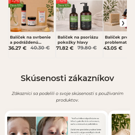
- 10%
- 10%
Zľava 10%
Zľava 10%
Balíček na svrbenie
Balíček na psoriázu
Balíček pre
a podráždenú
pokožky hlavy
problematickú
pokožku
zmiešanú pleť
36.27 €
40.30 €
71.82 €
79.80 €
43.05 €
Odoslať recenziu
Recenzia bude zverejnená po schválení.
Skúsenosti zákazníkov
Zákazníci sa podelili o svoje skúsenosti s používaním
produktov.