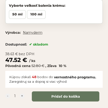
veľkosť balenia krému
:
50 ml
100 ml
Namyderm
Výrobca:
skladom
Dostupnosť:
38.63
€
bez DPH
47.52
€
ks
Pôvodná cena
52.80
€
10
%
Zľava
Kúpou získaš
48
bodov do
vernostného programu.
Zaregistruj sa a dopraj si viac výhod.