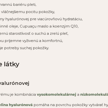
rannú bariéru pleti,
 vláčnejšiemu pocitu pokožky,
ny hyalurónovej pre viacúrovňovú hydratáciu,
linné oleje, Cupuaçu maslo a koenzým Q10,
nú starostlivosť o suchú a zrelú pleť,
 príjemne vyživenú a komfortnú,
je potreby suchej pokožky.
e látky
yalurónovej
krému je kombinácia
vysokomolekulárnej
a
nízkomolekulá
lina hyalurónová
pomáha na povrchu pokožky vytvárať hydr