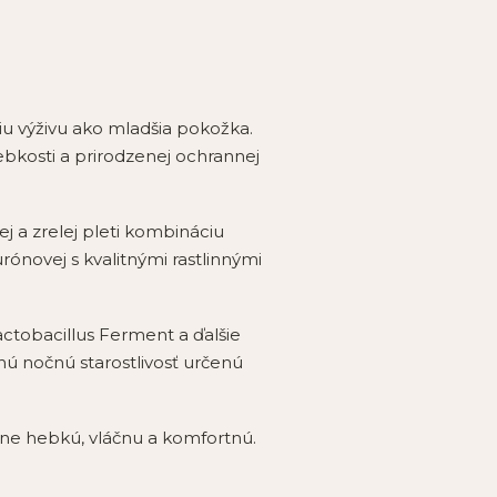
šiu výživu ako mladšia pokožka.
hebkosti a prirodzenej ochrannej
j a zrelej pleti kombináciu
rónovej s kvalitnými rastlinnými
actobacillus Ferment a ďalšie
nú nočnú starostlivosť určenú
ne hebkú, vláčnu a komfortnú.