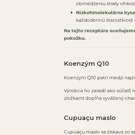
obmedzeniu straty vlhkost
Nízkohmolekulárna kyse
každodennú starostlivosť o
Na tejto receptúre oceňujeme
pokožku.
Koenzým Q10
Koenzým Q10 patrí medzi najzn
Výrobca ho zaradil ako súčasť 
zložkami dopĺňa vyvážený char
Cupuaçu maslo
Cupuaçu maslo sa získava zo