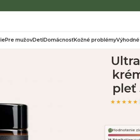
ie
Pre mužov
Deti
Domácnosť
Kožné problémy
Výhodné 
Ultr
krém
pleť
★★★★★
Hodnotenie zl
18,3
Vynikajúce
Do