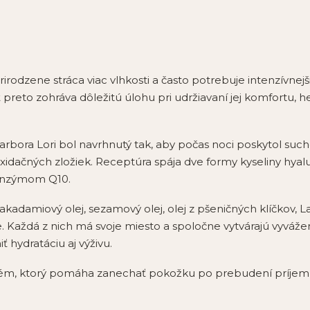
rirodzene stráca viac vlhkosti a často potrebuje intenzívnej
ť preto zohráva dôležitú úlohu pri udržiavaní jej komfortu, 
rbora Lori bol navrhnutý tak, aby počas noci poskytol suche
xidačných zložiek. Receptúra spája dve formy kyseliny hyalu
enzýmom Q10.
kadamiový olej, sezamový olej, olej z pšeničných klíčkov, L
e. Každá z nich má svoje miesto a spoločne vytvárajú vyváže
ť hydratáciu aj výživu.
rém, ktorý pomáha zanechať pokožku po prebudení príjem