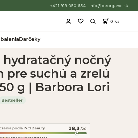
+421 918 050 654
info@beorganic.sk
0
ks
balenia
Darčeky
a hydratačný nočný
 pre suchú a zrelú
 50 g | Barbora Lori
Bestseller
18,3
oženia podľa INCI Beauty
/20
bré
Priemerné
Nedostatočné