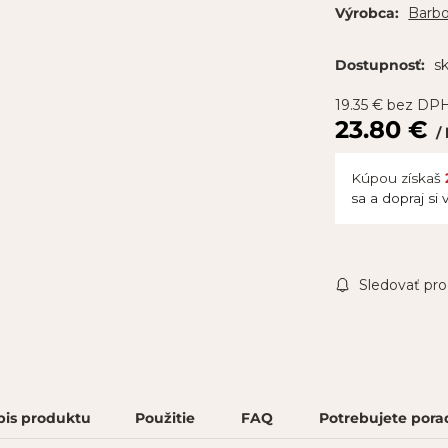
Barbo
Výrobca:
s
Dostupnosť:
19.35
€
bez DP
23.80
€
Kúpou získaš
sa a dopraj si 
Sledovať pr
pis produktu
Použitie
FAQ
Potrebujete pora