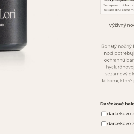
Transparentné hodno
základe INCI zoznam
Výživný no
Bohatý nočný k
noci potrebuj
ochrannú bari
hyalurónove
sezamový ole
látkami, ktor
Darčekové bal
darčekovo z
darčekovo z