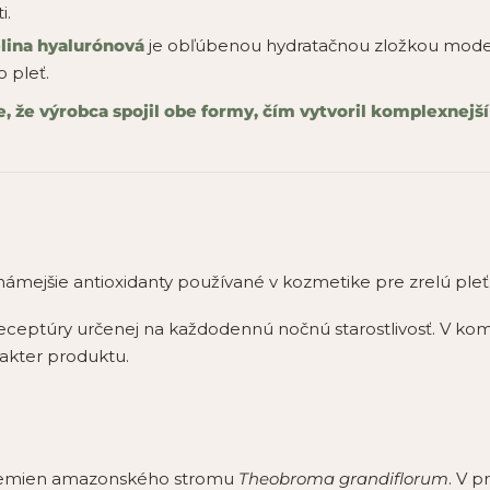
i.
lina hyalurónová
je obľúbenou hydratačnou zložkou moder
 pleť.
, že výrobca spojil obe formy, čím vytvoril komplexnejší
ámejšie antioxidanty používané v kozmetike pre zrelú pleť
receptúry určenej na každodennú nočnú starostlivosť. V komb
akter produktu.
 semien amazonského stromu
Theobroma grandiflorum
. V 