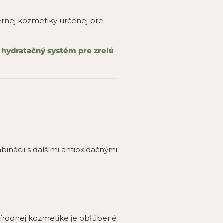
nej kozmetiky určenej pre
 hydratačný systém pre zrelú
.
inácii s ďalšími antioxidačnými
prírodnej kozmetike je obľúbené