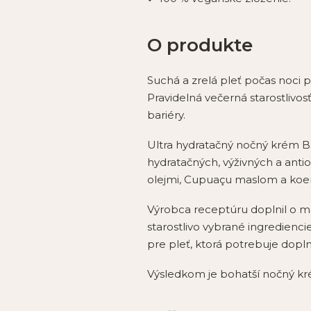
O produkte
Suchá a zrelá pleť počas noci p
Pravidelná večerná starostlivos
bariéry.
Ultra hydratačný nočný krém Ba
hydratačných, výživných a antio
olejmi, Cupuaçu maslom a ko
Výrobca receptúru doplnil o ma
starostlivo vybrané ingredienci
pre pleť, ktorá potrebuje doplni
Výsledkom je bohatší nočný k