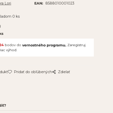
ra Lori
8588010001023
EAN:
kladom 0 ks
H
ks
24
bodov do
Zaregistruj
vernostného programu.
viac výhod.
odukt
Pridať do obľúbených
Zdielať
diť?