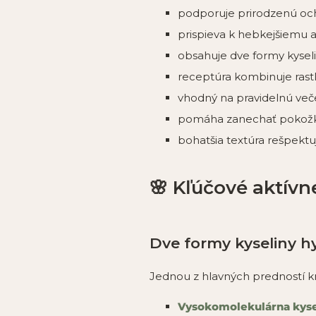
podporuje prirodzenú och
prispieva k hebkejšiemu a
obsahuje dve formy kyseli
receptúra kombinuje rast
vhodný na pravidelnú večer
pomáha zanechať pokožku
bohatšia textúra rešpektu
🌸 Kľúčové aktívn
Dve formy kyseliny h
Jednou z hlavných predností 
Vysokomolekulárna kyse