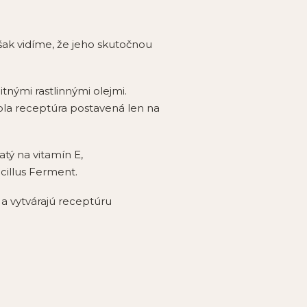
šak vidíme, že jeho skutočnou
nými rastlinnými olejmi.
ola receptúra postavená len na
atý na vitamín E,
illus Ferment.
a vytvárajú receptúru