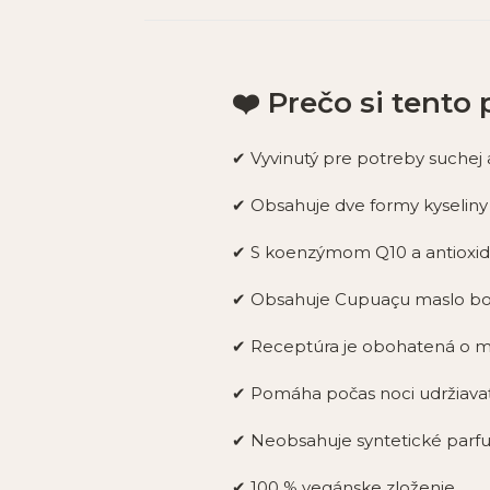
❤️ Prečo si tento
✔ Vyvinutý pre potreby suchej a 
✔ Obsahuje dve formy kyseliny 
✔ S koenzýmom Q10 a antioxid
✔ Obsahuje Cupuaçu maslo bohat
✔ Receptúra je obohatená o ma
✔ Pomáha počas noci udržiava
✔ Neobsahuje syntetické parfu
✔ 100 % vegánske zloženie.