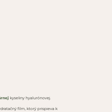
rnej
kyseliny hyalurónovej.
atačný film, ktorý prispieva k