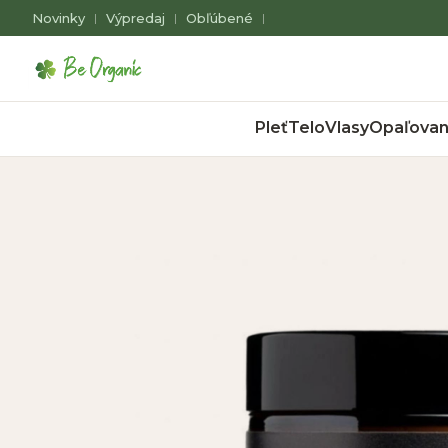
Novinky
Výpredaj
Obľúbené
|
|
|
Pleť
Telo
Vlasy
Opaľovan