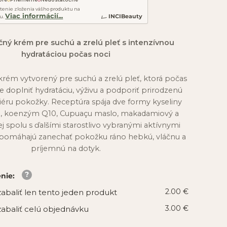
tenie zloženia vášho produktu na
Viac informácií...
INCIBeauty
u.
čný krém pre suchú a zrelú pleť s intenzívnou
hydratáciou počas noci
rém vytvorený pre suchú a zrelú pleť, ktorá počas
e doplniť hydratáciu, výživu a podporiť prirodzenú
éru pokožky. Receptúra spája dve formy kyseliny
j, koenzým Q10, Cupuaçu maslo, makadamiový a
j spolu s ďalšími starostlivo vybranými aktívnymi
é pomáhajú zanechať pokožku ráno hebkú, vláčnu a
príjemnú na dotyk.
enie
:
2.00 €
abaliť len tento jeden produkt
3.00 €
abaliť celú objednávku