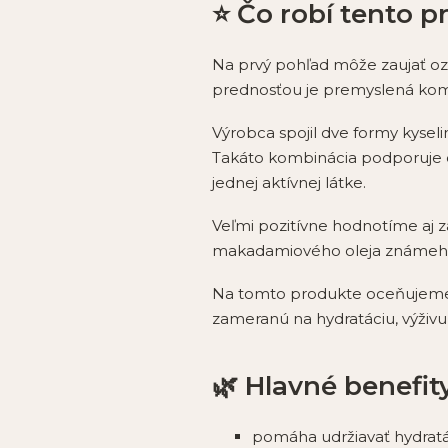
⭐ Čo robí tento 
Na prvý pohľad môže zaujať ozn
prednosťou je premyslená komb
Výrobca spojil dve formy kysel
Takáto kombinácia podporuje dl
jednej aktívnej látke.
Veľmi pozitívne hodnotíme aj za
makadamiového oleja známeho s
Na tomto produkte oceňujeme n
zameranú na hydratáciu, výživu 
🌿 Hlavné benefit
pomáha udržiavať hydratá