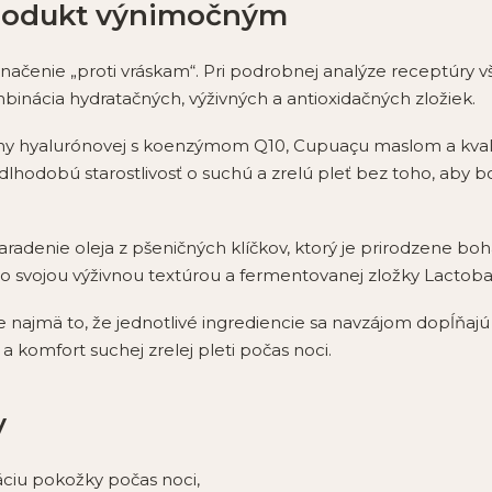
produkt výnimočným
ačenie „proti vráskam“. Pri podrobnej analýze receptúry v
inácia hydratačných, výživných a antioxidačných zložiek.
iny hyalurónovej s koenzýmom Q10, Cupuaçu maslom a kvalit
hodobú starostlivosť o suchú a zrelú pleť bez toho, aby b
radenie oleja z pšeničných klíčkov, ktorý je prirodzene boh
vojou výživnou textúrou a fermentovanej zložky Lactobac
ajmä to, že jednotlivé ingrediencie sa navzájom dopĺňajú 
a komfort suchej zrelej pleti počas noci.
y
ciu pokožky počas noci,