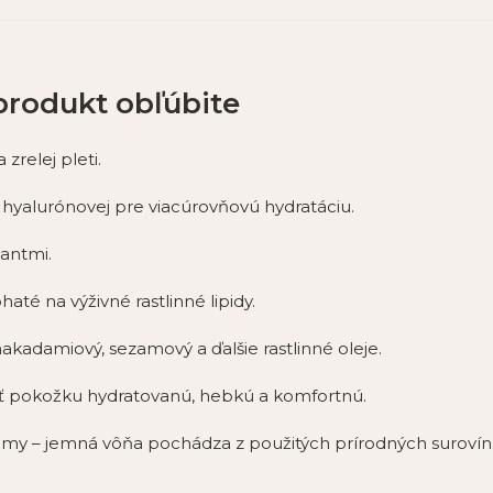
 produkt obľúbite
zrelej pleti.
hyalurónovej pre viacúrovňovú hydratáciu.
antmi.
é na výživné rastlinné lipidy.
kadamiový, sezamový a ďalšie rastlinné oleje.
ť pokožku hydratovanú, hebkú a komfortnú.
my – jemná vôňa pochádza z použitých prírodných surovín